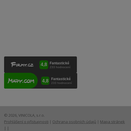
VINICOLA s. r. o.
Lanžhotská 3472/27
690 02 Břeclav
Česká republika
+420 519 327 450, +420 519 331 680
obchod@vinicola.eu
© 2026, VINICOLA, s.r.o.
Prohlášení o přístupnosti
|
Ochrana osobních údajů
|
Mapa stránek
|
|