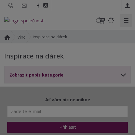
☰
V
y
h
Ú
Inspirace na dárek
Víno
l
v
o
e
Inspirace na dárek
d
d
n
a
í
t
Zobrazit popis kategorie
s
t
r
a
Ať vám nic neunikne
n
a
Přihlásit