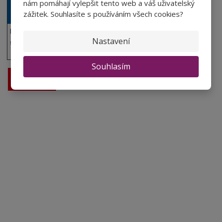
nám pomáhají vylepšit tento web a váš uživatelský
zážitek. Souhlasíte s používáním všech cookies?
Poskytujeme výhody a
Nastavení
slevy na kartu Sphere.
Souhlasím
Prodej vína
Vše o nákupu
V
íno jako dárek
Obchodní podmínky
Zpracování osobních údajů
Služby pro vinaře
Mobilní lahvovací linka
Kontaktujte nás