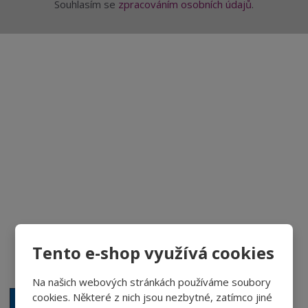
Souhlasím se
zpracováním osobních údajů
.
Aktuality a novinky
Degustace a ochutnávky vína
Fotogalerie degustací
Novinky a zajímavosti o víně
Recepty - snoubení jídla a vína
Vybraná vína
Tento e-shop využívá cookies
Víno v akci
Novinky v sortimentu
Na našich webových stránkách používáme soubory
cookies. Některé z nich jsou nezbytné, zatímco jiné