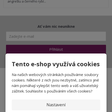
angreštu a černého rybí...
Ať vám nic neunikne
Přihlásit
Souhlasím se
zpracováním osobních údajů
.
Tento e-shop využívá cookies
Na našich webových stránkách používáme soubory
cookies. Některé z nich jsou nezbytné, zatímco jiné
Aktuality a novinky
nám pomáhají vylepšit tento web a váš uživatelský
zážitek. Souhlasíte s používáním všech cookies?
Degustace a ochutnávky vína
Fotogalerie degustací
Nastavení
Novinky a zajímavosti o víně