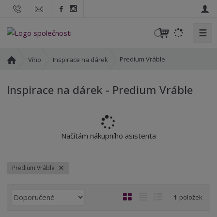
☰
V
y
h
Ú
Predium Vráble
Víno
Inspirace na dárek
l
v
o
e
Inspirace na dárek - Predium Vráble
d
d
n
a
í
t
s
t
Načítám nákupního asistenta
r
a
n
Predium Vráble
a
Ř
O
T
Ř
1
položek
a
b
a
á
z