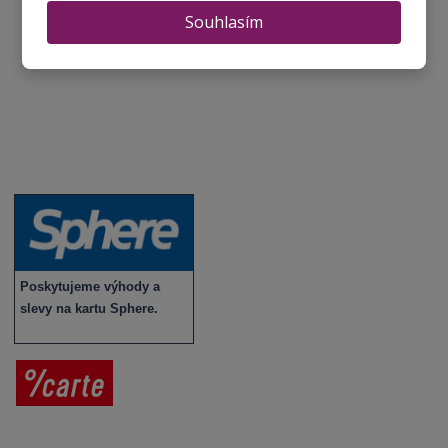
Souhlasím
Recepty - snoubení jídla a vína
Vybraná vína
Víno v akci
Novinky v sortimentu
Poskytujeme výhody a
slevy na kartu Sphere.
Prodej vína