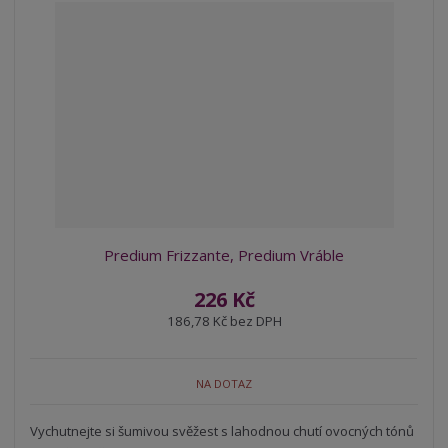
r
b
d
e
á
u
k
n
z
l
o
í
k
k
v
p
o
o
ý
r
o
v
v
v
d
ý
ý
ý
u
v
v
p
k
ý
ý
i
t
p
p
s
ů
i
i
Predium Frizzante, Predium Vráble
s
s
226 Kč
186,78 Kč bez DPH
NA DOTAZ
Vychutnejte si šumivou svěžest s lahodnou chutí ovocných tónů