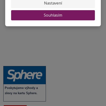
Nastavení
Degustace a ochutnávky vína
Fotogalerie degustací
Souhlasím
Novinky a zajímavosti o víně
Recepty - snoubení jídla a vína
Vybraná vína
Víno v akci
Novinky v sortimentu
Poskytujeme výhody a
slevy na kartu Sphere.