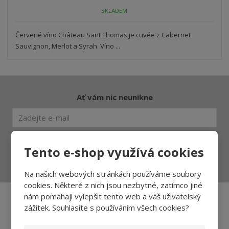
o
o
n
SKLADEM
ž
o
č
s
ž
e
t
s
Červené víno Château Sant Thomas je cuvée z Cabernet
t
v
t
Sauvignon, Merlot a Syrah. Víno ...
í
v
í
Ať vám nic neunikne
Přihlásit
Tento e-shop využívá cookies
Souhlasím se
zpracováním osobních údajů
.
Na našich webových stránkách používáme soubory
cookies. Některé z nich jsou nezbytné, zatímco jiné
nám pomáhají vylepšit tento web a váš uživatelský
zážitek. Souhlasíte s používáním všech cookies?
Aktuality a novinky