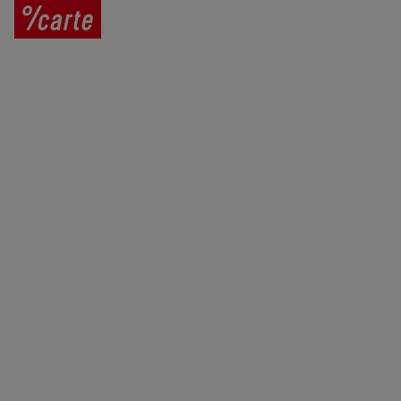
Prodej vína
Vše o nákupu
V
íno jako dárek
Obchodní podmínky
Zpracování osobních údajů
Služby pro vinaře
Mobilní lahvovací linka
Kontaktujte nás
VINICOLA s. r. o.
Lanžhotská 3472/27
690 02 Břeclav
Česká republika