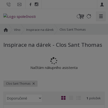
☰
V
y
h
Ú
Clos Sant Thomas
Víno
Inspirace na dárek
l
v
o
e
Inspirace na dárek - Clos Sant Thomas
d
d
n
a
í
t
s
t
Načítám nákupního asistenta
r
a
n
Clos Sant Thomas
a
Ř
O
T
Ř
1
položek
a
b
a
á
z