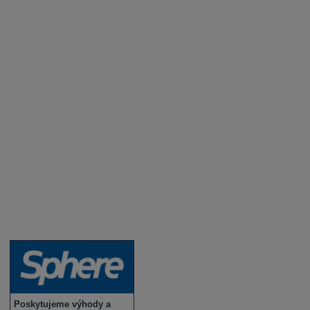
Aktuality a novinky
Degustace a ochutnávky vína
Fotogalerie degustací
Novinky a zajímavosti o víně
Recepty - snoubení jídla a vína
Vybraná vína
Víno v akci
Novinky v sortimentu
Poskytujeme výhody a