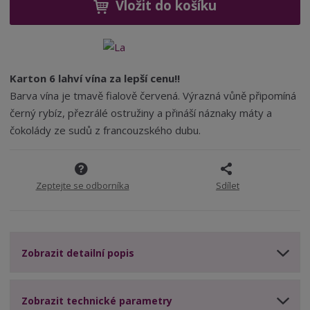
ž
ý
Vložit do košíku
n
8
4
i
š
i
8
t
i
t
3
m
t
p
8
n
m
o
o
n
Karton 6 lahví vína za lepší cenu!!
ž
o
č
Barva vína je tmavě fialově červená. Výrazná vůně připomíná
s
ž
e
černý rybíz, přezrálé ostružiny a přináší náznaky máty a
t
s
t
v
t
čokolády ze sudů z francouzského dubu.
í
v
í
Zeptejte se odborníka
Sdílet
Zobrazit detailní popis
Zobrazit technické parametry