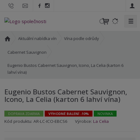
☰
V
y
h
Ú
Aktuální nabídka vín
Vína podle odrůdy
l
v
o
e
Cabernet Sauvignon
d
d
Eugenio Bustos Cabernet Sauvignon, Icono, La Celia (karton 6
n
a
lahví vína)
í
t
s
t
Eugenio Bustos Cabernet Sauvignon,
r
Icono, La Celia (karton 6 lahví vína)
a
n
a
DOPRAVA ZDARMA
VÝHODNÉ BALENÍ -10%
NOVINKA
K
K
Kód produktu:
AR-LC-ICO-EBCS6
Výrobce:
La Celia
ó
ó
d
d