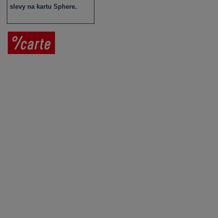
slevy na kartu Sphere.
Prodej vína
Vše o nákupu
V
íno jako dárek
Obchodní podmínky
Zpracování osobních údajů
Služby pro vinaře
Mobilní lahvovací linka
Kontaktujte nás
VINICOLA s. r. o.
Lanžhotská 3472/27