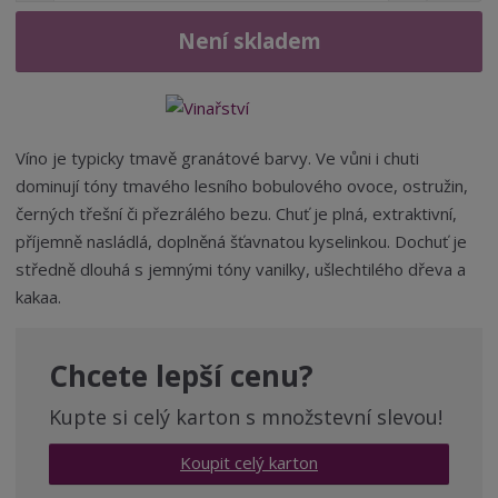
í
v
ě
ž
ý
Není skladem
n
i
š
i
t
i
t
m
t
p
n
m
o
o
n
Víno je typicky tmavě granátové barvy. Ve vůni i chuti
ž
o
č
dominují tóny tmavého lesního bobulového ovoce, ostružin,
s
ž
e
černých třešní či přezrálého bezu. Chuť je plná, extraktivní,
t
s
t
v
t
příjemně nasládlá, doplněná šťavnatou kyselinkou. Dochuť je
í
v
středně dlouhá s jemnými tóny vanilky, ušlechtilého dřeva a
í
kakaa.
Chcete lepší cenu?
Kupte si celý karton s množstevní slevou!
Koupit celý karton