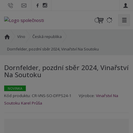
☰
V
y
h
Ú
Víno
Česká republika
l
v
o
Dornfelder, pozdní sběr 2024, Vinařství Na Soutoku
e
d
d
n
a
Dornfelder, pozdní sběr 2024, Vinařství
í
t
Na Soutoku
s
t
r
NOVINKA
a
K
K
Kód produktu:
CR-VNS-SO-DFPS24-1
Výrobce:
Vinařství Na
n
ó
ó
Soutoku Karel Průša
a
d
d
v
d
ý
o
r
d