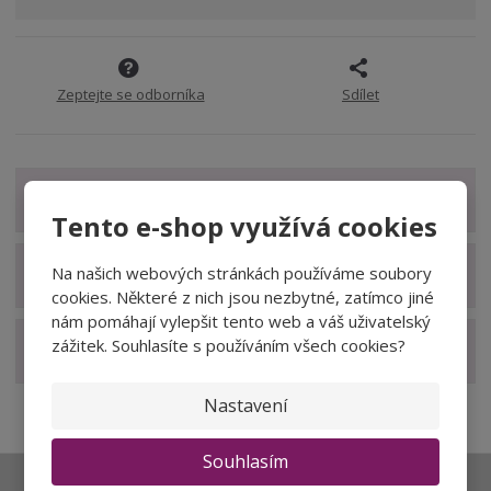
Zeptejte se odborníka
Sdílet
Zobrazit detailní popis
Tento e-shop využívá cookies
Na našich webových stránkách používáme soubory
Zobrazit technické parametry
cookies. Některé z nich jsou nezbytné, zatímco jiné
nám pomáhají vylepšit tento web a váš uživatelský
zážitek. Souhlasíte s používáním všech cookies?
Zobrazit hodnocení produktu
Nastavení
Souhlasím