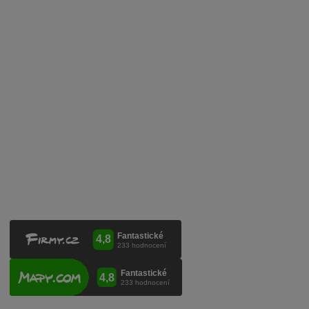
Zpracování osobních údajů
Služby pro vinaře
Mobilní lahvovací linka
Kontaktujte nás
VINICOLA s. r. o.
Lanžhotská 3472/27
690 02 Břeclav
Česká republika
+420 519 327 450, +420 519 331 680
obchod@vinicola.eu