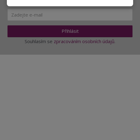
Ať vám nic neunikne
Přihlásit
Souhlasím se
zpracováním osobních údajů
.
Aktuality a novinky
Degustace a ochutnávky vína
Fotogalerie degustací
Novinky a zajímavosti o víně
Recepty - snoubení jídla a vína
Vybraná vína