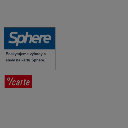
Víno v akci
Novinky v sortimentu
Poskytujeme výhody a
slevy na kartu Sphere.
Prodej vína
Vše o nákupu
V
íno jako dárek
Obchodní podmínky