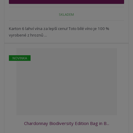
p
n
m
o
o
n
SKLADEM
ž
o
č
s
ž
e
t
s
Karton 6 lahví vína za lepší cenu! Toto bílé víno je 100 %
t
v
t
vyrobené z hroznů ...
í
v
í
NOVINKA
Chardonnay Biodiversity Edition Bag in B...