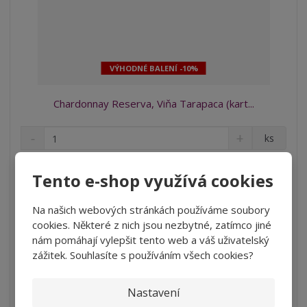
VÝHODNÉ BALENÍ -10%
Chardonnay Reserva, Viňa Tarapaca (kart...
S
N
Z
ks
n
a
m
í
v
ě
1 518 Kč
ž
ý
Tento e-shop využívá cookies
n
1 254,55 Kč bez DPH
i
š
i
t
i
Koupit
t
Na našich webových stránkách používáme soubory
m
t
p
cookies. Některé z nich jsou nezbytné, zatímco jiné
n
m
o
nám pomáhají vylepšit tento web a váš uživatelský
o
n
SKLADEM
ž
o
č
zážitek. Souhlasíte s používáním všech cookies?
s
ž
e
t
s
Karton 6 lahví vína za lepší cenu! Toto bílé víno je 100 %
t
Nastavení
v
t
vyrobené z hroznů ...