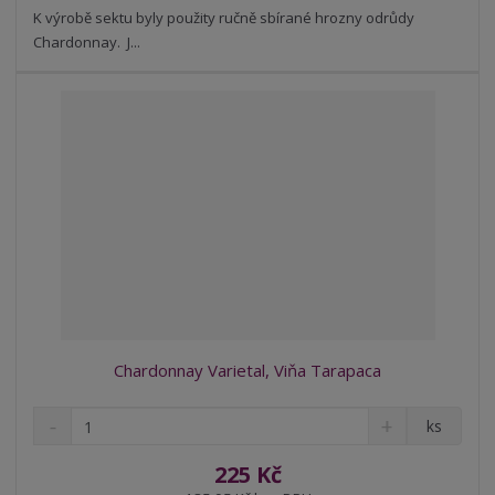
t
s
K výrobě sektu byly použity ručně sbírané hrozny odrůdy
t
v
t
Chardonnay. J...
í
v
í
Chardonnay Varietal, Viňa Tarapaca
S
N
Z
ks
n
a
m
í
v
ě
225 Kč
ž
ý
n