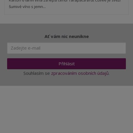
Karton 6 lahví vína za lepší cenu! Tarapacá Brut Cuvée je svěží
šumivé víno s jemn...
Ať vám nic neunikne
Přihlásit
Souhlasím se
zpracováním osobních údajů
.
Aktuality a novinky
Degustace a ochutnávky vína
Fotogalerie degustací