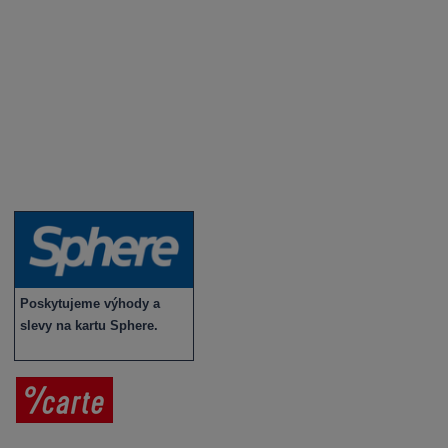
Novinky a zajímavosti o víně
Recepty - snoubení jídla a vína
Vybraná vína
Víno v akci
Novinky v sortimentu
Poskytujeme výhody a
slevy na kartu Sphere.
Prodej vína