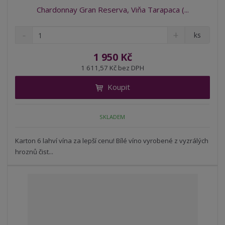
Chardonnay Gran Reserva, Viňa Tarapaca (...
S
N
Z
ks
n
a
m
í
v
ě
1 950 Kč
ž
ý
n
1 611,57 Kč bez DPH
i
š
i
t
i
Koupit
t
m
t
p
n
m
o
o
n
SKLADEM
ž
o
č
s
ž
e
t
s
Karton 6 lahví vína za lepší cenu! Bílé víno vyrobené z vyzrálých
t
v
t
hroznů čist...
í
v
í