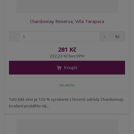
Chardonnay Reserva, Viňa Tarapaca
S
N
Z
ks
n
a
m
í
v
ě
281 Kč
ž
ý
n
232,23 Kč bez DPH
i
š
i
t
i
Koupit
t
m
t
p
n
m
o
o
n
SKLADEM
ž
o
č
s
ž
e
t
s
Toto bílé víno je 100 % vyrobené z hroznů odrůdy Chardonnay.
t
v
t
Kvašení proběhlo v&...
í
v
í