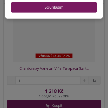
í
v
í
Souhlasím
VÝHODNÉ BALENÍ -10%
Chardonnay Varietal, Viňa Tarapaca (kart...
S
N
Z
ks
n
a
m
í
v
ě
1 218 Kč
ž
ý
n
1 006,61 Kč bez DPH
i
š
i
t
i
Koupit
t
m
t