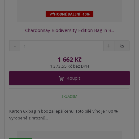
VÝHODNÉ BALENÍ -10%
Chardonnay Biodiversity Edition Bag in B...
S
N
Z
ks
n
a
m
í
v
ě
1 662 Kč
ž
ý
n
1 373,55 Kč bez DPH
i
š
i
t
i
Koupit
t
m
t
p
n
m
o
o
n
SKLADEM
ž
o
č
s
ž
e
t
s
Karton 6x bag in box za lepší cenu! Toto bílé víno je 100 %
t
v
t
vyrobené z hroznů...
í
v
í