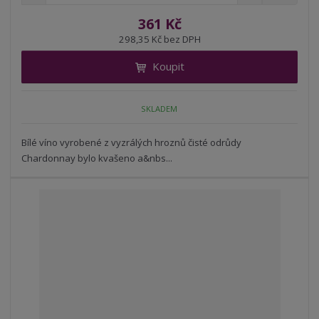
n
a
m
í
v
ě
361 Kč
ž
ý
n
298,35 Kč bez DPH
i
š
i
t
i
Koupit
t
m
t
p
n
m
o
o
n
SKLADEM
ž
o
č
s
ž
e
t
s
Bílé víno vyrobené z vyzrálých hroznů čisté odrůdy
t
v
t
Chardonnay bylo kvašeno a&nbs...
í
v
í