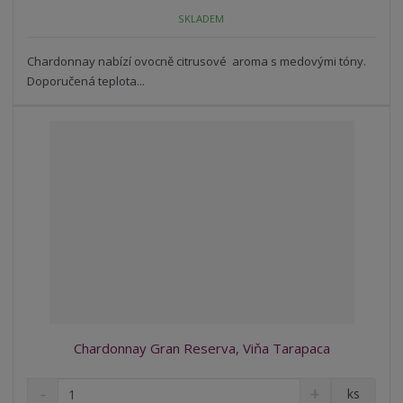
o
o
n
SKLADEM
ž
o
č
s
ž
e
t
s
Chardonnay nabízí ovocně citrusové aroma s medovými tóny.
t
v
t
Doporučená teplota...
í
v
í
Chardonnay Gran Reserva, Viňa Tarapaca
S
N
Z
ks