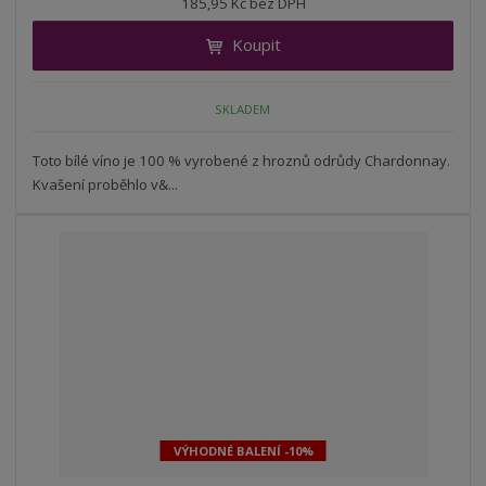
185,95 Kč bez DPH
i
š
i
t
i
Koupit
t
m
t
p
n
m
o
o
n
SKLADEM
ž
o
č
s
ž
e
t
s
Toto bílé víno je 100 % vyrobené z hroznů odrůdy Chardonnay.
t
v
t
Kvašení proběhlo v&...
í
v
í
VÝHODNÉ BALENÍ -10%