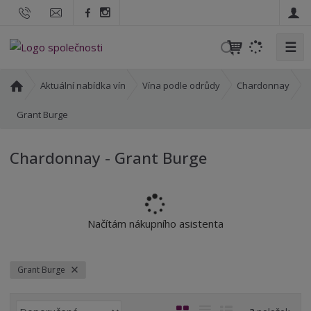
☰
V
y
h
Ú
Aktuální nabídka vín
Vína podle odrůdy
Chardonnay
l
v
o
Grant Burge
e
d
d
n
a
Chardonnay - Grant Burge
í
t
s
t
r
a
Načítám nákupního asistenta
n
a
Grant Burge
Ř
O
T
Ř