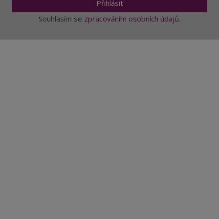
Přihlásit
Souhlasím se
zpracováním osobních údajů
.
Aktuality a novinky
Degustace a ochutnávky vína
Fotogalerie degustací
Novinky a zajímavosti o víně
Recepty - snoubení jídla a vína
Vybraná vína
Víno v akci
Novinky v sortimentu