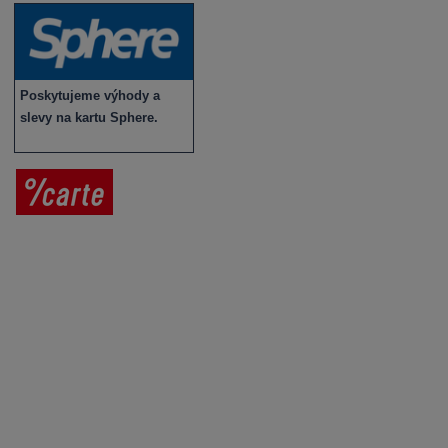
Poskytujeme výhody a
slevy na kartu Sphere.
Prodej vína
Vše o nákupu
V
íno jako dárek
Obchodní podmínky
Zpracování osobních údajů
Služby pro vinaře
Mobilní lahvovací linka