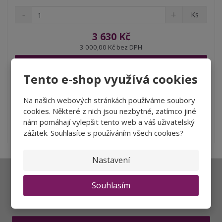
S
N
Z
Ks
n
a
m
í
v
ě
3 630 Kč
ž
ý
n
3 000,00 Kč bez DPH
i
š
i
t
i
Koupit
t
m
t
Tento e-shop využívá cookies
p
n
m
o
o
n
SKLADEM
ž
o
č
Na našich webových stránkách používáme soubory
s
ž
e
cookies. Některé z nich jsou nezbytné, zatímco jiné
t
s
Karton 6 lahví za lepší cenu! Prémiové Chardonnay z Adelaide
t
nám pomáhají vylepšit tento web a váš uživatelský
v
t
Hills je krémové...
zážitek. Souhlasíte s používáním všech cookies?
í
v
í
Nastavení
Ať vám nic neunikne
Souhlasím