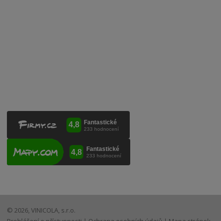
Kontaktujte nás
VINICOLA s. r. o.
Lanžhotská 3472/27
690 02 Břeclav
Česká republika
+420 519 327 450, +420 519 331 680
obchod@vinicola.eu
© 2026, VINICOLA, s.r.o.