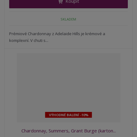
Koupit
t
m
t
p
n
m
o
o
n
SKLADEM
ž
o
č
s
ž
e
t
s
Prémiové Chardonnay z Adelaide Hills je krémové a
t
v
t
komplexní. V chuti s...
í
v
í
VÝHODNÉ BALENÍ -10%
Chardonnay, Summers, Grant Burge (karton...