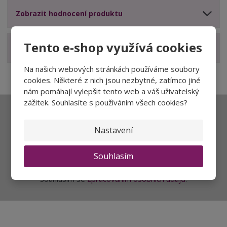
Zobrazit hodnocení produktu
Tento e-shop využívá cookies
Zobrazit související produkty
Na našich webových stránkách používáme soubory
cookies. Některé z nich jsou nezbytné, zatímco jiné
nám pomáhají vylepšit tento web a váš uživatelský
zážitek. Souhlasíte s používáním všech cookies?
Ať vám nic neunikne
Nastavení
Souhlasím
Přihlásit
Souhlasím se
zpracováním osobních údajů
.