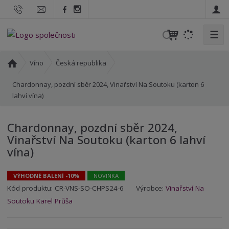
☰
V
y
h
Ú
Víno
Česká republika
l
v
o
Chardonnay, pozdní sběr 2024, Vinařství Na Soutoku (karton 6
e
d
lahví vína)
d
n
a
í
t
Chardonnay, pozdní sběr 2024,
s
Vinařství Na Soutoku (karton 6 lahví
t
vína)
r
a
n
VÝHODNÉ BALENÍ -10%
NOVINKA
a
K
K
Kód produktu:
CR-VNS-SO-CHPS24-6
Výrobce:
Vinařství Na
ó
ó
Soutoku Karel Průša
d
d
v
d