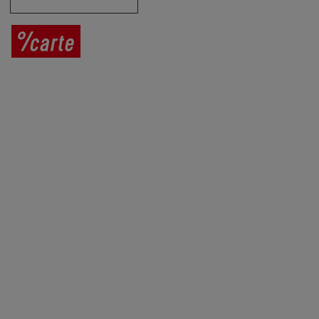
Prodej vína
Vše o nákupu
V
íno jako dárek
Obchodní podmínky
Zpracování osobních údajů
Služby pro vinaře
Mobilní lahvovací linka
Kontaktujte nás
VINICOLA s. r. o.
Lanžhotská 3472/27
690 02 Břeclav