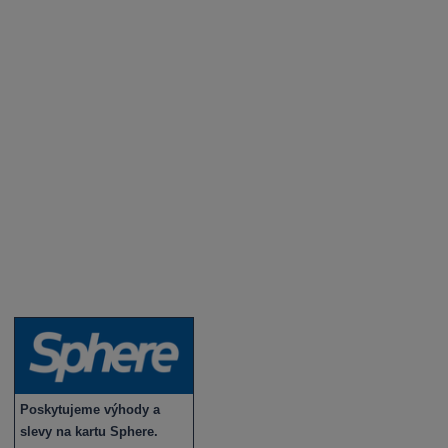
Aktuality a novinky
Degustace a ochutnávky vína
Fotogalerie degustací
Novinky a zajímavosti o víně
Recepty - snoubení jídla a vína
Vybraná vína
Víno v akci
Novinky v sortimentu
Poskytujeme výhody a
slevy na kartu Sphere.