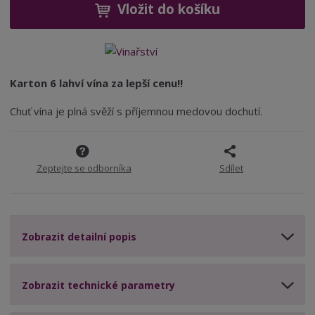
ž
ý
Vložit do košíku
4
n
i
š
1
i
t
i
t
m
t
p
n
m
o
o
n
Karton 6 lahví vína za lepší cenu!!
ž
o
č
s
ž
e
Chuť vína je plná svěží s příjemnou medovou dochutí.
t
s
t
v
t
í
v
í
Zeptejte se odborníka
Sdílet
Zobrazit detailní popis
Zobrazit technické parametry