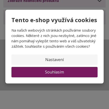
Zobrazit hodnocení produktu
Zobrazit související produkty
Tento e-shop využívá cookies
Na našich webových stránkách používáme soubory
cookies. Některé z nich jsou nezbytné, zatímco jiné
nám pomáhají vylepšit tento web a váš uživatelský
zážitek. Souhlasíte s používáním všech cookies?
Ať vám nic neunikne
Nastavení
Souhlasím
Přihlásit
Souhlasím se
zpracováním osobních údajů
.
Aktuality a novinky