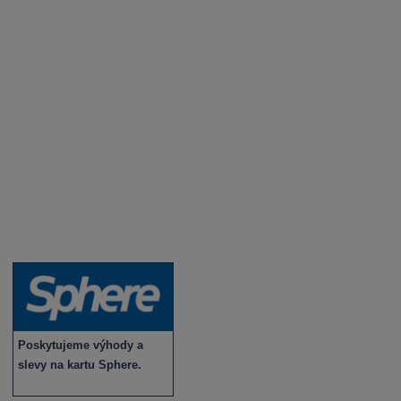
Degustace a ochutnávky vína
Fotogalerie degustací
Novinky a zajímavosti o víně
Recepty - snoubení jídla a vína
Vybraná vína
Víno v akci
Novinky v sortimentu
Poskytujeme výhody a
slevy na kartu Sphere.