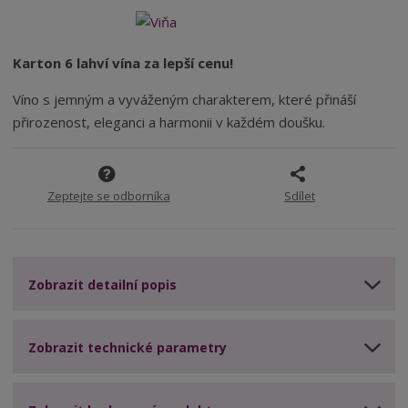
t
i
t
3
m
t
p
9
n
m
o
o
n
Karton 6 lahví vína za lepší cenu!
ž
o
č
s
ž
e
Víno s jemným a vyváženým charakterem, které přináší
t
s
t
přirozenost, eleganci a harmonii v každém doušku.
v
t
í
v
í
Zeptejte se odborníka
Sdílet
Zobrazit detailní popis
Zobrazit technické parametry