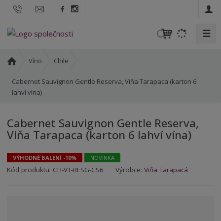
☰
V
y
h
Ú
Víno
Chile
l
v
o
Cabernet Sauvignon Gentle Reserva, Viňa Tarapaca (karton 6
e
d
lahví vína)
d
n
a
í
t
Cabernet Sauvignon Gentle Reserva,
s
Viňa Tarapaca (karton 6 lahví vína)
t
r
a
VÝHODNÉ BALENÍ -10%
NOVINKA
n
K
K
Kód produktu:
CH-VT-RESG-CS6
Výrobce:
Viňa Tarapacá
a
ó
ó
d
d
v
d
ý
o