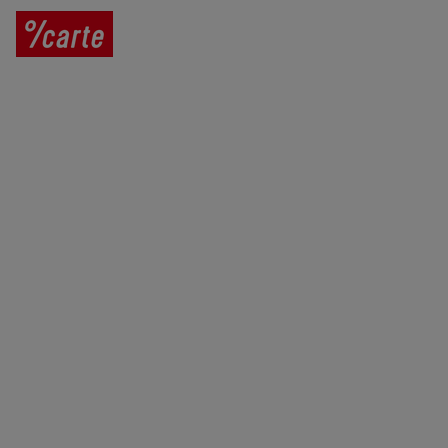
Prodej vína
Vše o nákupu
V
íno jako dárek
Obchodní podmínky
Zpracování osobních údajů
Služby pro vinaře
Mobilní lahvovací linka
Kontaktujte nás
VINICOLA s. r. o.
Lanžhotská 3472/27
690 02 Břeclav
Česká republika