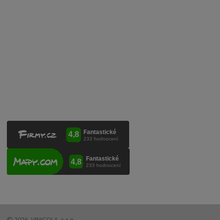
Mobilní lahvovací linka
Kontaktujte nás
VINICOLA s. r. o.
Lanžhotská 3472/27
690 02 Břeclav
Česká republika
+420 519 327 450, +420 519 331 680
obchod@vinicola.eu
© 2026, VINICOLA, s.r.o.