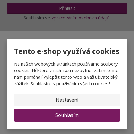
í
v
Přihlásit
í
Souhlasím se
zpracováním osobních údajů
.
Tento e-shop využívá cookies
Aktuality a novinky
Na našich webových stránkách používáme soubory
Degustace a ochutnávky vína
cookies. Některé z nich jsou nezbytné, zatímco jiné
Fotogalerie degustací
nám pomáhají vylepšit tento web a váš uživatelský
Novinky a zajímavosti o víně
zážitek. Souhlasíte s používáním všech cookies?
Recepty - snoubení jídla a vína
Nastavení
Vybraná vína
Souhlasím
Víno v akci
Novinky v sortimentu