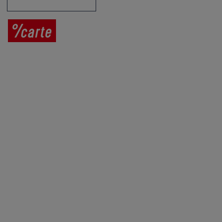
Prodej vína
Vše o nákupu
V
íno jako dárek
Obchodní podmínky
Zpracování osobních údajů
Služby pro vinaře
Mobilní lahvovací linka
Kontaktujte nás
VINICOLA s. r. o.
Lanžhotská 3472/27
690 02 Břeclav