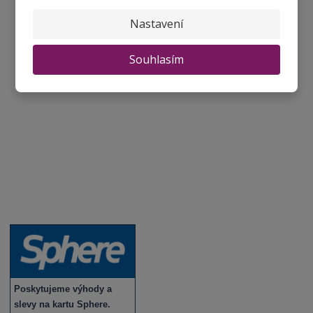
Aktuality a novinky
Nastavení
Degustace a ochutnávky vína
Souhlasím
Fotogalerie degustací
Novinky a zajímavosti o víně
Recepty - snoubení jídla a vína
Vybraná vína
Víno v akci
Novinky v sortimentu
Poskytujeme výhody a
slevy na kartu Sphere.