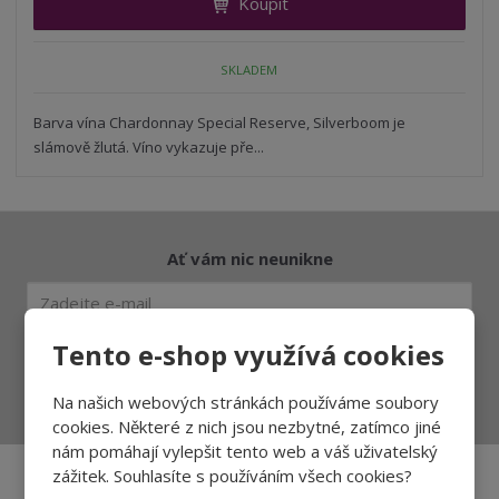
Koupit
t
m
t
p
n
m
o
o
n
SKLADEM
ž
o
č
s
ž
e
t
s
Barva vína Chardonnay Special Reserve, Silverboom je
t
v
t
slámově žlutá. Víno vykazuje pře...
í
v
í
Ať vám nic neunikne
Tento e-shop využívá cookies
Přihlásit
Souhlasím se
zpracováním osobních údajů
.
Na našich webových stránkách používáme soubory
cookies. Některé z nich jsou nezbytné, zatímco jiné
nám pomáhají vylepšit tento web a váš uživatelský
zážitek. Souhlasíte s používáním všech cookies?