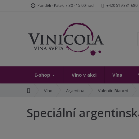
Pondělí - Pátek, 7:30 - 15:00 hod
+420 519 331 680
E-shop
Víno v akci
Vína
Ú
Víno
Argentina
Valentin Bianchi
v
o
Speciální argentinsk
d
n
í
s
t