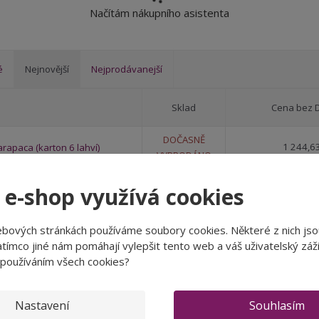
Načítám nákupního asistenta
e
é
Nejnovější
Nejprodávanejší
Sklad
Cena bez 
DOČASNĚ
1 244,6
rapaca (karton 6 lahví)
VYPRODÁNO
 e-shop využívá cookies
Single Block Los Chacaeys,
4 224,7
SKLADEM
karton 6 lahví vína)
ebových stránkách používáme soubory cookies. Některé z nich jso
tímco jiné nám pomáhají vylepšit tento web a váš uživatelský záži
Single Block Los Chacaeys,
 používáním všech cookies?
781,82
SKLADEM
Nastavení
Souhlasím