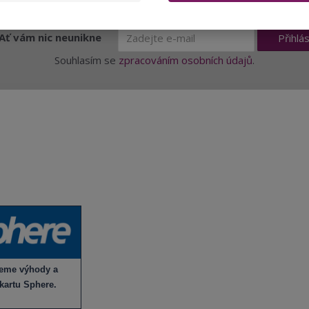
Ať vám nic neunikne
Přihlás
Souhlasím se
zpracováním osobních údajů
.
 vína
Prodej vína
akci
Vše o nákupu
 v sortimentu
V
íno jako dárek
Obchodní podmínky
Zpracování osobních údajů
Služby pro vinaře
jeme výhody a
Mobilní lahvovací linka
 kartu Sphere.