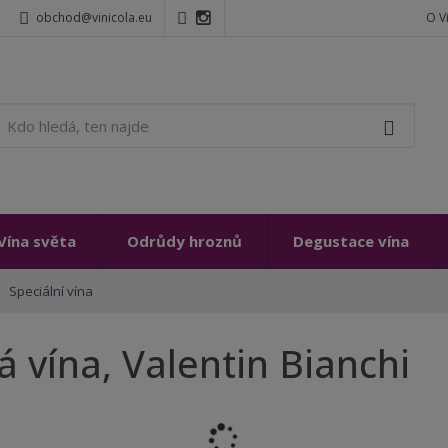
obchod@vinicola.eu
O V
K
Vyhleda
d
o
h
l
e
Vína světa
Odrůdy hroznů
Degustace vína
d
á
,
Speciální vína
t
e
á vína, Valentin Bianchi
n
n
a
j
d