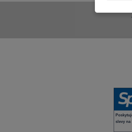
Aktuality a novinky
Vybraná
Degustace a ochutnávky vína
Víno v 
Fotogalerie degustací
Novinky
Novinky a zajímavosti o víně
Recepty - snoubení jídla a vína
Poskytu
slevy na