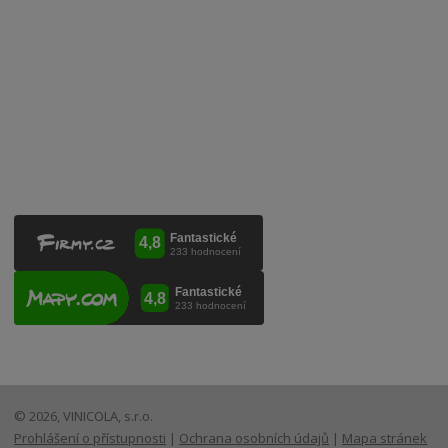
Kontaktujte nás
VINICOLA s. r. o.
Lanžhotská 3472/27
690 02 Břeclav
Česká republika
+420 519 327 450, +420 519 331 680
obchod@vinicola.eu
© 2026, VINICOLA, s.r.o.
Prohlášení o přístupnosti
|
Ochrana osobních údajů
|
Mapa stránek