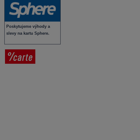
Poskytujeme výhody a
slevy na kartu Sphere.
Prodej vína
Vše o nákupu
V
íno jako dárek
Obchodní podmínky
Zpracování osobních údajů
Služby pro vinaře
Mobilní lahvovací linka