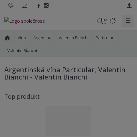
☰
V
y
h
Ú
Víno
Argentina
Valentin Bianchi
Particular
l
v
o
Valentin Bianchi
e
d
d
n
a
Argentinská vína Particular, Valentin
í
t
Bianchi - Valentin Bianchi
s
t
r
Top produkt
a
n
a