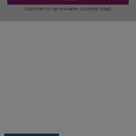
Souhlasím se
zpracováním osobních údajů
.
Aktuality a novinky
Degustace a ochutnávky vína
Fotogalerie degustací
Novinky a zajímavosti o víně
Recepty - snoubení jídla a vína
Vybraná vína
Víno v akci
Novinky v sortimentu