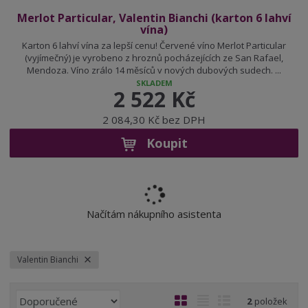
Merlot Particular, Valentin Bianchi (karton 6 lahví
vína)
Karton 6 lahví vína za lepší cenu! Červené víno Merlot Particular
(vyjímečný) je vyrobeno z hroznů pocházejících ze San Rafael,
Mendoza. Víno zrálo 14 měsíců v nových dubových sudech. ...
SKLADEM
2 522 Kč
2 084,30 Kč bez DPH
Koupit
Načítám nákupního asistenta
Valentin Bianchi
Ř
O
T
Ř
2
položek