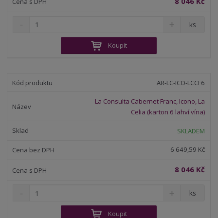
8 046 Kč
S
N
Z
ks
n
a
m
í
v
ě
Koupit
ž
ý
n
i
š
i
t
i
t
m
t
AR-LC-ICO-LCCF6
p
n
m
o
o
n
La Consulta Cabernet Franc, Icono, La
ž
o
č
Celia (karton 6 lahví vína)
s
ž
e
t
s
t
SKLADEM
v
t
í
v
6 649,59 Kč
í
8 046 Kč
S
N
Z
ks
n
a
m
í
v
ě
Koupit