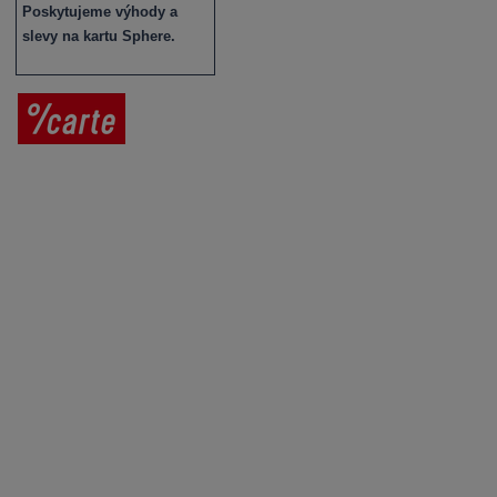
Poskytujeme výhody a
slevy na kartu Sphere.
Prodej vína
Vše o nákupu
V
íno jako dárek
Obchodní podmínky
Zpracování osobních údajů
Služby pro vinaře
Mobilní lahvovací linka
Kontaktujte nás
VINICOLA s. r. o.