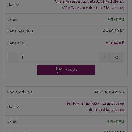
Gran Reserva Etiqueta Azul Red Blend,
ž
o
č
Viňa Tarapaca (karton 6 lahví vína)
s
ž
e
t
s
t
SKLADEM
v
t
í
v
4 449,59 Kč
í
5 384 Kč
S
N
Z
ks
n
a
m
í
v
ě
Koupit
ž
ý
n
i
š
i
t
i
t
m
t
AU-GB-HT-GSM6
p
n
m
o
o
n
The Holy Trinity GSM, Grant Burge
ž
o
č
(karton 6 lahví vína)
s
ž
e
t
s
t
SKLADEM
v
t
í
v