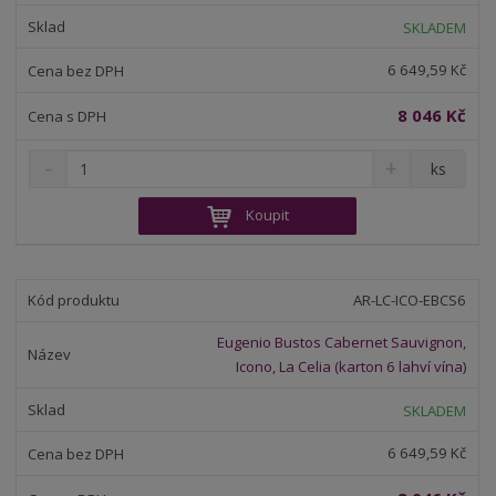
t
s
t
SKLADEM
v
t
í
v
6 649,59 Kč
í
8 046 Kč
S
N
Z
ks
n
a
m
í
v
ě
Koupit
ž
ý
n
i
š
i
t
i
t
m
t
AR-LC-ICO-EBCS6
p
n
m
o
o
n
Eugenio Bustos Cabernet Sauvignon,
ž
o
č
Icono, La Celia (karton 6 lahví vína)
s
ž
e
t
s
t
SKLADEM
v
t
í
v
6 649,59 Kč
í