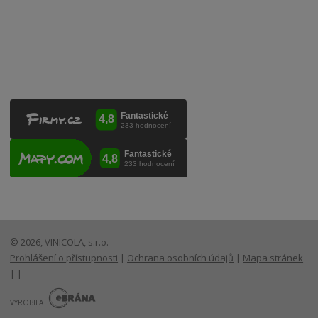
Lanžhotská 3472/27
690 02 Břeclav
Česká republika
+420 519 327 450, +420 519 331 680
obchod@vinicola.eu
© 2026, VINICOLA, s.r.o.
Prohlášení o přístupnosti
|
Ochrana osobních údajů
|
Mapa stránek
|
|
E
B
VYROBILA
R
Á