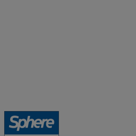
Aktuality a novinky
Degustace a ochutnávky vína
Fotogalerie degustací
Novinky a zajímavosti o víně
Recepty - snoubení jídla a vína
Vybraná vína
Víno v akci
Novinky v sortimentu