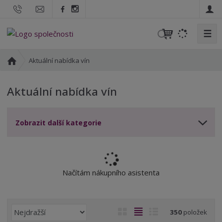
☰
V
y
h
Ú
Aktuální nabídka vín
l
v
o
e
Aktuální nabídka vín
d
d
n
a
í
t
Zobrazit další kategorie
s
t
r
a
n
Načítám nákupního asistenta
a
Ř
O
T
Ř
350
položek
a