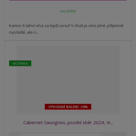
n
m
o
o
n
SKLADEM
ž
o
č
s
ž
e
t
s
Karton 6 lahví vína za lepší cenu!! V chuti je víno plné, příjemně
t
v
t
nasládlé, ale n...
í
v
í
NOVINKA
VÝHODNÉ BALENÍ -10%
Cabernet Sauvignon, pozdní sběr 2024, Vi...
S
N
Z