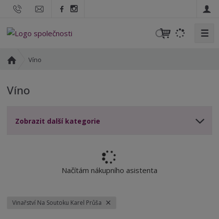
☰
V
y
h
Ú
Víno
l
v
o
e
Víno
d
d
n
a
í
t
Zobrazit další kategorie
s
t
r
a
n
Načítám nákupního asistenta
a
Vinařství Na Soutoku Karel Průša