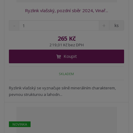
Ryzlink vlašský, pozdní sběr 2024, Vinař...
S
N
Z
ks
n
a
m
í
v
ě
265 Kč
ž
ý
n
219,01 Kč bez DPH
i
š
i
t
i
Koupit
t
m
t
p
n
m
o
o
n
SKLADEM
ž
o
č
s
ž
e
t
s
Ryzlink vlašský se vyznačuje silně minerálním charakterem,
t
v
t
pevnou strukturou a lahodn...
í
v
í
NOVINKA