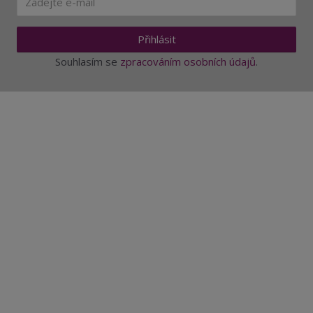
Přihlásit
Souhlasím se
zpracováním osobních údajů
.
Aktuality a novinky
Degustace a ochutnávky vína
Fotogalerie degustací
Novinky a zajímavosti o víně
Recepty - snoubení jídla a vína
Vybraná vína
Víno v akci