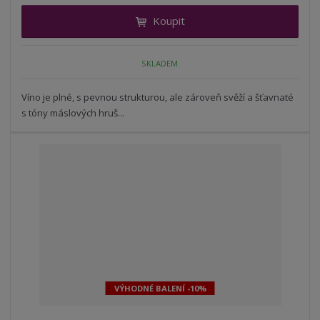
i
t
i
Koupit
t
m
t
p
n
m
o
o
n
SKLADEM
ž
o
č
s
ž
e
t
s
Víno je plné, s pevnou strukturou, ale zároveň svěží a šťavnaté
t
v
t
s tóny máslových hruš...
í
v
í
VÝHODNÉ BALENÍ -10%