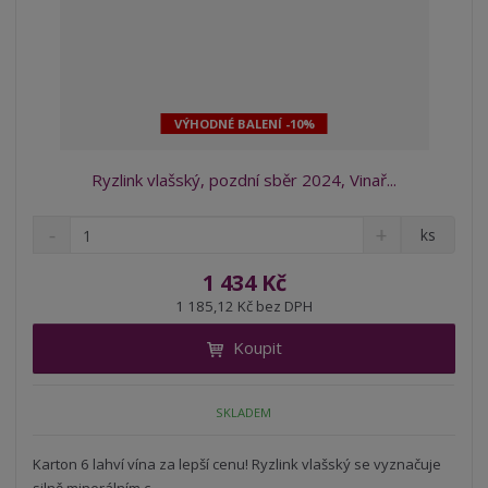
VÝHODNÉ BALENÍ -10%
Ryzlink vlašský, pozdní sběr 2024, Vinař...
S
N
Z
ks
n
a
m
í
v
ě
1 434 Kč
ž
ý
n
1 185,12 Kč bez DPH
i
š
i
t
i
Koupit
t
m
t
p
n
m
o
o
n
SKLADEM
ž
o
č
s
ž
e
t
s
Karton 6 lahví vína za lepší cenu! Ryzlink vlašský se vyznačuje
t
v
t