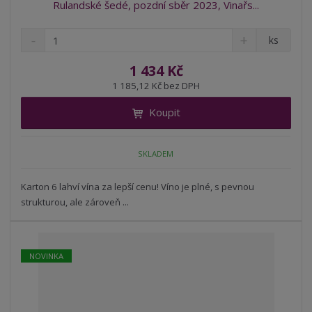
Rulandské šedé, pozdní sběr 2023, Vinařs...
S
N
Z
ks
n
a
m
í
v
ě
1 434 Kč
ž
ý
n
1 185,12 Kč bez DPH
i
š
i
t
i
Koupit
t
m
t
p
n
m
o
o
n
SKLADEM
ž
o
č
s
ž
e
t
s
Karton 6 lahví vína za lepší cenu! Víno je plné, s pevnou
t
v
t
strukturou, ale zároveň ...
í
v
í
NOVINKA