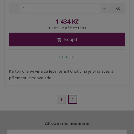
S
N
Z
Ks
n
a
m
í
v
ě
1 434 Kč
ž
ý
n
1 185,12 Kč bez DPH
i
š
i
t
i
Koupit
t
m
t
p
n
m
o
o
n
SKLADEM
ž
o
č
s
ž
e
t
s
Karton 6 lahví vína za lepší cenu!! Chuť vína je plná svěží s
t
v
t
příjemnou medovou do...
í
v
í
1
2
Ať vám nic neunikne