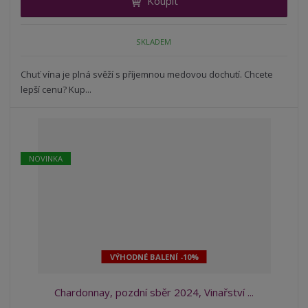
Koupit
t
m
t
p
n
m
o
o
n
SKLADEM
ž
o
č
s
ž
e
t
s
Chuť vína je plná svěží s příjemnou medovou dochutí. Chcete
t
v
t
lepší cenu? Kup...
í
v
í
NOVINKA
VÝHODNÉ BALENÍ -10%
Chardonnay, pozdní sběr 2024, Vinařství ...