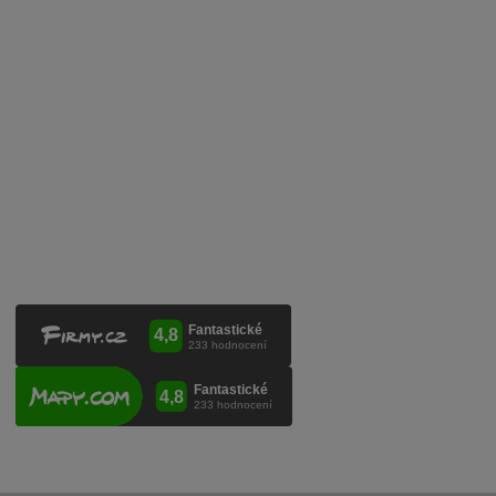
Služby pro vinaře
Mobilní lahvovací linka
Kontaktujte nás
VINICOLA s. r. o.
Lanžhotská 3472/27
690 02 Břeclav
Česká republika
+420 519 327 450, +420 519 331 680
obchod@vinicola.eu