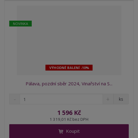
í
NOVINKA
VÝHODNÉ BALENÍ -10%
Pálava, pozdní sběr 2024, Vinařství na S...
S
N
Z
ks
n
a
m
í
v
ě
1 596 Kč
ž
ý
n
1 319,01 Kč bez DPH
i
š
i
t
i
Koupit
t
m
t
p