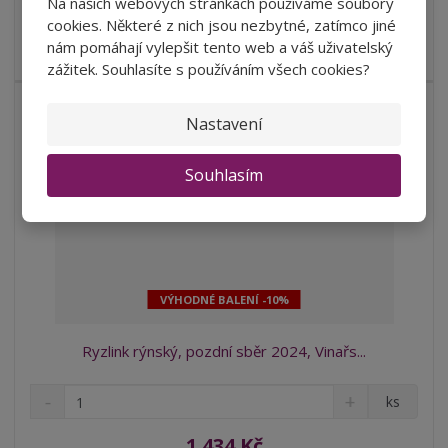
Na našich webových stránkách používáme soubory
s
ž
e
cookies. Některé z nich jsou nezbytné, zatímco jiné
t
s
Víno se vyznačuje výraznou mineralitou a svěžestí, s
t
nám pomáhají vylepšit tento web a váš uživatelský
v
t
„křupavou“ kyselinou, která půso...
zážitek. Souhlasíte s používáním všech cookies?
í
v
í
Nastavení
NOVINKA
Souhlasím
VÝHODNÉ BALENÍ -10%
Ryzlink rýnský, pozdní sběr 2024, Vinařs...
S
N
Z
ks
n
a
m
í
v
ě
1 434 Kč