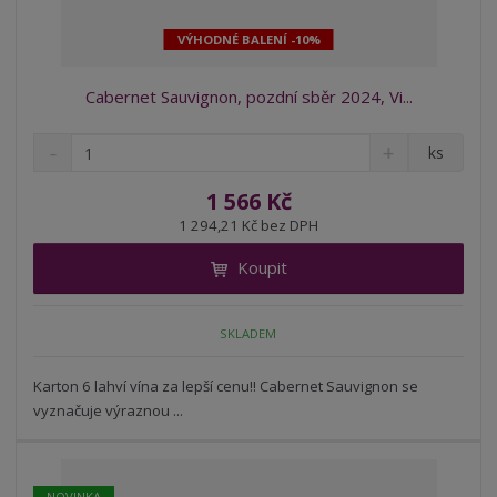
VÝHODNÉ BALENÍ -10%
Cabernet Sauvignon, pozdní sběr 2024, Vi...
S
N
Z
ks
n
a
m
í
v
ě
1 566 Kč
ž
ý
n
1 294,21 Kč bez DPH
i
š
i
t
i
Koupit
t
m
t
p
n
m
o
o
n
SKLADEM
ž
o
č
s
ž
e
t
s
Karton 6 lahví vína za lepší cenu!! Cabernet Sauvignon se
t
v
t
vyznačuje výraznou ...
í
v
í
NOVINKA