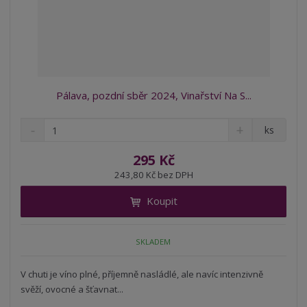
Pálava, pozdní sběr 2024, Vinařství Na S...
S
N
Z
ks
n
a
m
í
v
ě
295 Kč
ž
ý
n
243,80 Kč bez DPH
i
š
i
t
i
Koupit
t
m
t
p
n
m
o
o
n
SKLADEM
ž
o
č
s
ž
e
t
s
V chuti je víno plné, příjemně nasládlé, ale navíc intenzivně
t
v
t
svěží, ovocné a šťavnat...
í
v