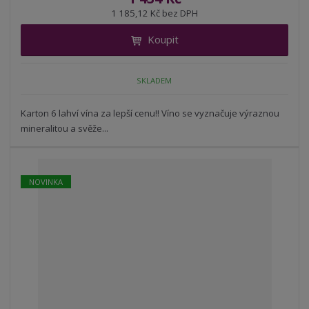
ž
ý
n
1 185,12 Kč bez DPH
i
š
i
t
i
Koupit
t
m
t
p
n
m
o
o
n
SKLADEM
ž
o
č
s
ž
e
t
s
Karton 6 lahví vína za lepší cenu!! Víno se vyznačuje výraznou
t
v
t
mineralitou a svěže...
í
v
í
NOVINKA