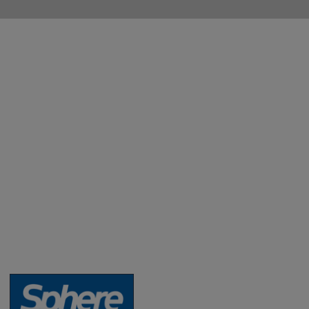
Aktuality a novinky
Degustace a ochutnávky vína
Fotogalerie degustací
Novinky a zajímavosti o víně
Recepty - snoubení jídla a vína
Vybraná vína
Víno v akci
Novinky v sortimentu