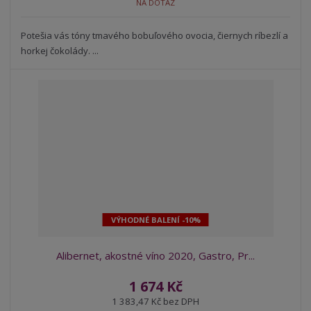
NA DOTAZ
Potešia vás tóny tmavého bobuľového ovocia, čiernych ríbezlí a
horkej čokolády. ...
VÝHODNÉ BALENÍ -10%
Alibernet, akostné víno 2020, Gastro, Pr...
1 674 Kč
1 383,47 Kč bez DPH