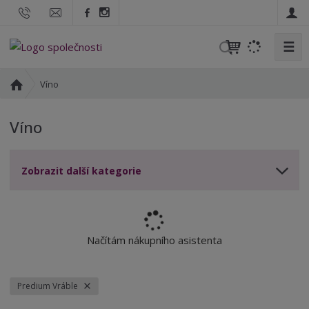
☰
V
y
h
Ú
Víno
l
v
o
e
Víno
d
d
n
a
í
t
Zobrazit další kategorie
s
t
r
a
n
Načítám nákupního asistenta
a
Predium Vráble