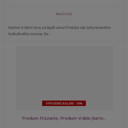
NA DOTAZ
Karton 6 lahví vína za lepší cenu! Potešia vás tóny tmavého
bobuľového ovocia, čie...
VÝHODNÉ BALENÍ -10%
Predium Frizzante, Predium Vráble (karto...