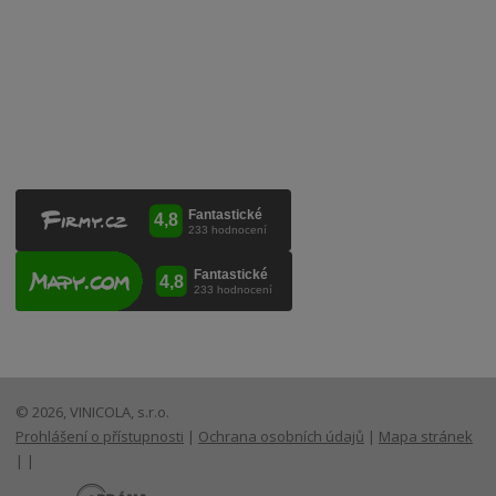
VINICOLA s. r. o.
Lanžhotská 3472/27
690 02 Břeclav
Česká republika
+420 519 327 450, +420 519 331 680
obchod@vinicola.eu
© 2026, VINICOLA, s.r.o.
Prohlášení o přístupnosti
|
Ochrana osobních údajů
|
Mapa stránek
|
|
E