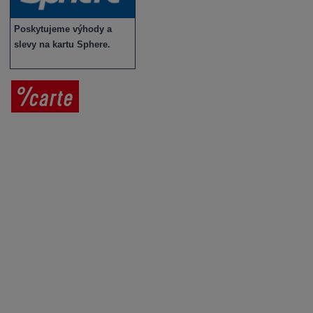
Poskytujeme výhody a
slevy na kartu Sphere.
Prodej vína
Vše o nákupu
V
íno jako dárek
Obchodní podmínky
Zpracování osobních údajů
Služby pro vinaře
Mobilní lahvovací linka
Kontaktujte nás