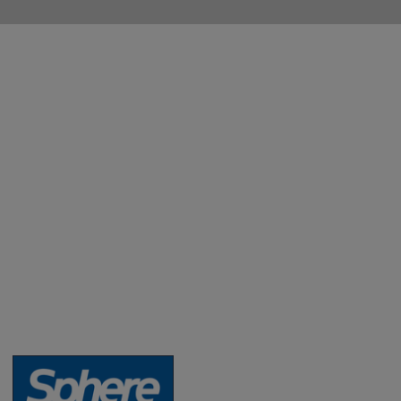
Aktuality a novinky
Degustace a ochutnávky vína
Fotogalerie degustací
Novinky a zajímavosti o víně
Recepty - snoubení jídla a vína
Vybraná vína
Víno v akci
Novinky v sortimentu