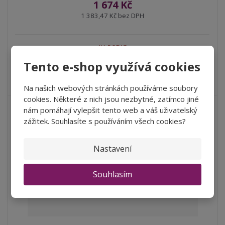
1 674 Kč
1 383,47 Kč bez DPH
NA DOTAZ
Tento e-shop využívá cookies
Karton 6 lahví vína za lepší cenu! Potešia vás tóny tmavého
bobuľového ovocia, čie...
Na našich webových stránkách používáme soubory
cookies. Některé z nich jsou nezbytné, zatímco jiné
nám pomáhají vylepšit tento web a váš uživatelský
zážitek. Souhlasíte s používáním všech cookies?
Nastavení
Souhlasím