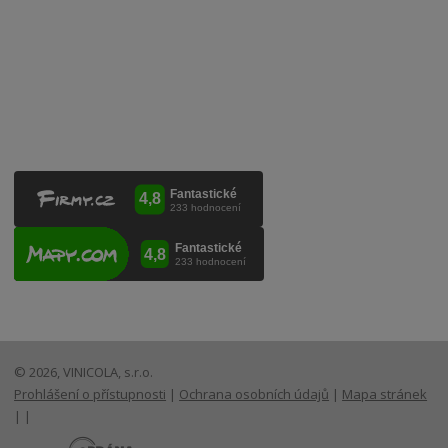
VINICOLA s. r. o.
Lanžhotská 3472/27
690 02 Břeclav
Česká republika
+420 519 327 450, +420 519 331 680
obchod@vinicola.eu
© 2026, VINICOLA, s.r.o.
Prohlášení o přístupnosti
|
Ochrana osobních údajů
|
Mapa stránek
|
|
E