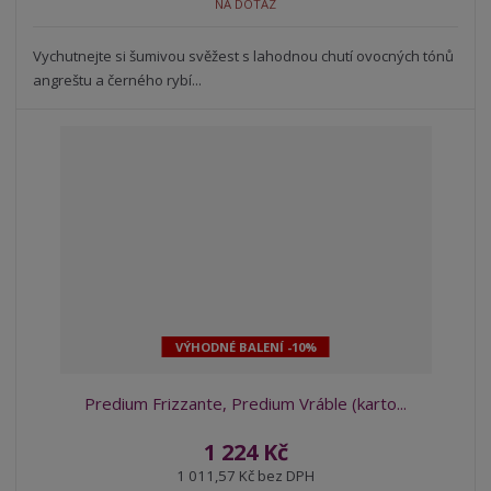
NA DOTAZ
Vychutnejte si šumivou svěžest s lahodnou chutí ovocných tónů
angreštu a černého rybí...
VÝHODNÉ BALENÍ -10%
Predium Frizzante, Predium Vráble (karto...
1 224 Kč
1 011,57 Kč bez DPH