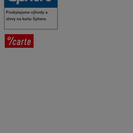
Poskytujeme výhody a
slevy na kartu Sphere.
Prodej vína
Vše o nákupu
V
íno jako dárek
Obchodní podmínky
Zpracování osobních údajů
Služby pro vinaře
Mobilní lahvovací linka
Kontaktujte nás