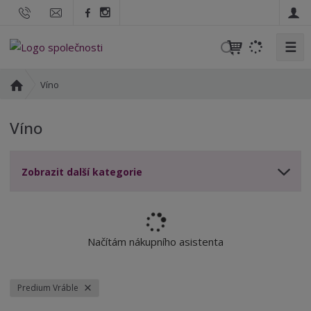
☰
V
y
h
Ú
Víno
l
v
o
e
Víno
d
d
n
a
í
t
Zobrazit další kategorie
s
t
r
a
n
Načítám nákupního asistenta
a
Predium Vráble