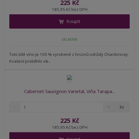
ě
225 Kč
ž
ý
n
185,95 Kč bez DPH
i
š
i
t
i
Koupit
t
m
t
p
n
m
o
o
n
SKLADEM
ž
o
č
s
ž
e
t
s
Toto bílé víno je 100 % vyrobené z hroznů odrůdy Chardonnay.
t
v
t
Kvašení proběhlo v&...
í
v
í
Cabernet Sauvignon Varietal, Viňa Tarapa...
S
N
Z
ks
n
a
m
í
v
ě
225 Kč
ž
ý
n
185,95 Kč bez DPH
i
š
i
t
i
t