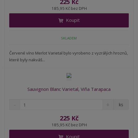
225 Kč
ž
ý
n
185,95 Kč bez DPH
i
š
i
t
i
Koupit
t
m
t
p
n
m
o
o
n
SKLADEM
ž
o
č
s
ž
e
t
s
Červené víno Merlot Varietal bylo vyrobeno z vyzrálých hroznů,
t
v
t
které byly nakváš...
í
v
í
Sauvignon Blanc Varietal, Viňa Tarapaca
S
N
Z
ks
n
a
m
í
v
ě
225 Kč
ž
ý
n
185,95 Kč bez DPH
i
š
i
t
i
Koupit
t