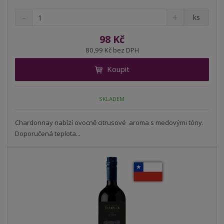
S
N
Z
ks
n
a
m
í
v
ě
98 Kč
ž
ý
n
80,99 Kč bez DPH
i
š
i
t
i
Koupit
t
m
t
p
n
m
o
o
n
SKLADEM
ž
o
č
s
ž
e
t
s
Chardonnay nabízí ovocně citrusové aroma s medovými tóny.
t
v
t
Doporučená teplota...
í
v
í