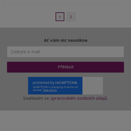
í
v
í
2
1
Ať vám nic neunikne
Přihlásit
Souhlasím se
zpracováním osobních údajů
.
Aktuality a novinky