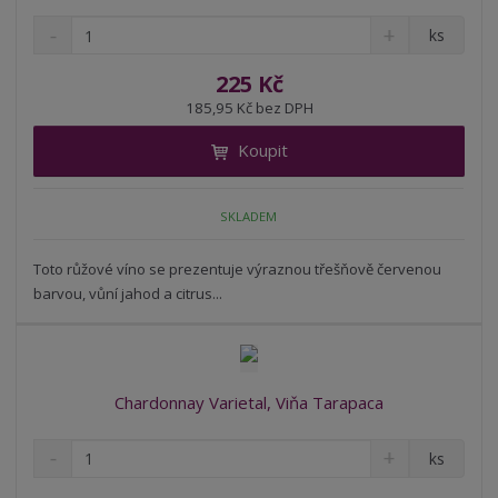
S
N
Z
ks
n
a
m
í
v
ě
225 Kč
ž
ý
n
185,95 Kč bez DPH
i
š
i
t
i
Koupit
t
m
t
p
n
m
o
o
n
SKLADEM
ž
o
č
s
ž
e
t
s
Toto růžové víno se prezentuje výraznou třešňově červenou
t
v
t
barvou, vůní jahod a citrus...
í
v
í
Chardonnay Varietal, Viňa Tarapaca
S
N
Z
ks
n
a
m
í
v