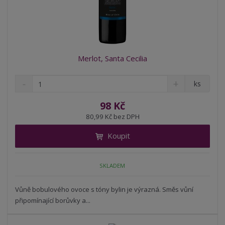
Merlot, Santa Cecilia
S
N
Z
ks
n
a
m
í
v
ě
98 Kč
ž
ý
n
80,99 Kč bez DPH
i
š
i
t
i
Koupit
t
m
t
p
n
m
o
o
n
SKLADEM
ž
o
č
s
ž
e
t
s
Vůně bobulového ovoce s tóny bylin je výrazná. Směs vůní
t
v
t
připomínající borůvky a...
í
v
í