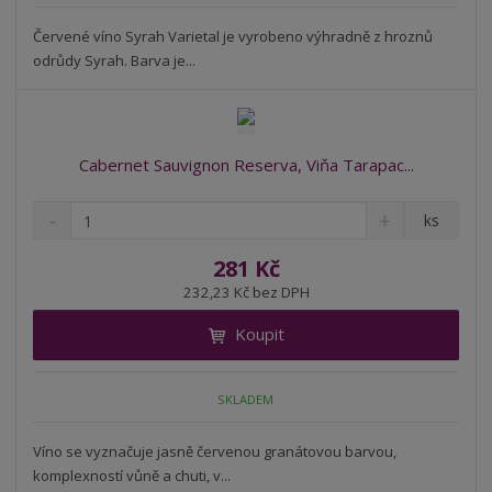
s
ž
e
t
s
Červené víno Syrah Varietal je vyrobeno výhradně z hroznů
t
v
t
odrůdy Syrah. Barva je...
í
v
í
Cabernet Sauvignon Reserva, Viňa Tarapac...
S
N
Z
ks
n
a
m
í
v
ě
281 Kč
ž
ý
n
232,23 Kč bez DPH
i
š
i
t
i
Koupit
t
m
t
p
n
m
o
o
n
SKLADEM
ž
o
č
s
ž
e
t
s
Víno se vyznačuje jasně červenou granátovou barvou,
t
v
t
komplexností vůně a chuti, v...