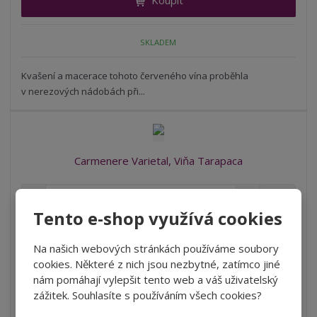
Koupit
m
t
p
n
m
o
o
n
SKLADEM
ž
o
č
s
ž
e
t
s
Kvašení a macerace tohoto červeného vína proběhla
t
v
t
v nerezových nádobách při...
í
v
í
Carmenere Varietal, Viňa Tarapaca
S
N
Z
ks
n
a
m
Tento e-shop využívá cookies
í
v
ě
225 Kč
ž
ý
n
185,95 Kč bez DPH
i
š
Na našich webových stránkách používáme soubory
i
t
i
cookies. Některé z nich jsou nezbytné, zatímco jiné
Koupit
t
m
t
nám pomáhají vylepšit tento web a váš uživatelský
p
n
m
zážitek. Souhlasíte s používáním všech cookies?
o
o
n
SKLADEM
č