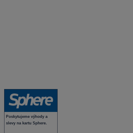
Degustace a ochutnávky vína
Fotogalerie degustací
Novinky a zajímavosti o víně
Recepty - snoubení jídla a vína
Vybraná vína
Víno v akci
Novinky v sortimentu
Poskytujeme výhody a
slevy na kartu Sphere.