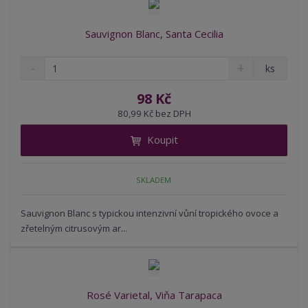
Sauvignon Blanc, Santa Cecilia
S
N
Z
ks
n
a
m
í
v
ě
98 Kč
ž
ý
n
80,99 Kč bez DPH
i
š
i
t
i
Koupit
t
m
t
p
n
m
o
o
n
SKLADEM
ž
o
č
s
ž
e
t
s
Sauvignon Blanc s typickou intenzivní vůní tropického ovoce a
t
v
t
zřetelným citrusovým ar...
í
v
í
Rosé Varietal, Viňa Tarapaca