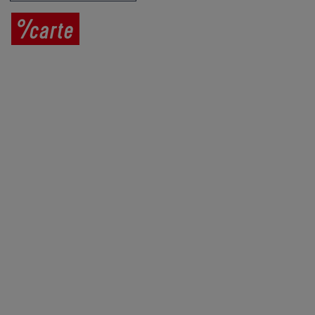
Prodej vína
Vše o nákupu
V
íno jako dárek
Obchodní podmínky
Zpracování osobních údajů
Služby pro vinaře
Mobilní lahvovací linka
Kontaktujte nás
VINICOLA s. r. o.
Lanžhotská 3472/27
690 02 Břeclav
Česká republika