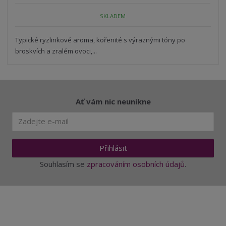
n
m
o
o
n
SKLADEM
ž
o
č
s
ž
e
t
s
Typické ryzlinkové aroma, kořenité s výraznými tóny po
t
v
t
broskvích a zralém ovoci,...
í
v
í
Ať vám nic neunikne
Přihlásit
Souhlasím se
zpracováním osobních údajů
.
Aktuality a novinky