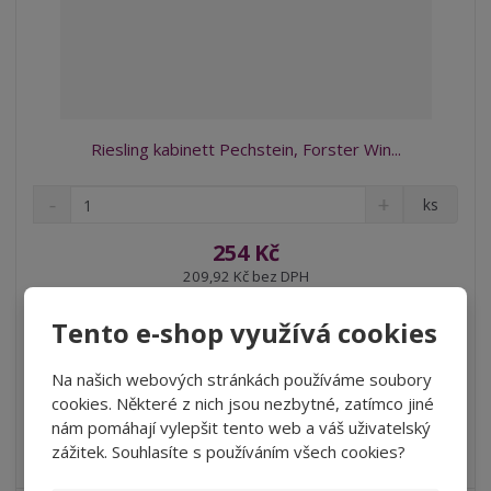
Riesling kabinett Pechstein, Forster Win...
S
N
Z
ks
n
a
m
í
v
ě
254 Kč
ž
ý
n
209,92 Kč bez DPH
i
š
i
t
i
Koupit
t
m
t
Tento e-shop využívá cookies
p
n
m
o
o
n
Na našich webových stránkách používáme soubory
SKLADEM
ž
o
č
cookies. Některé z nich jsou nezbytné, zatímco jiné
s
ž
e
nám pomáhají vylepšit tento web a váš uživatelský
t
s
Kvetoucí lípy doplňují herbální tóny a přezrálé meruňky, chuť
t
zážitek. Souhlasíte s používáním všech cookies?
v
t
je příjemně nakysl...
í
v