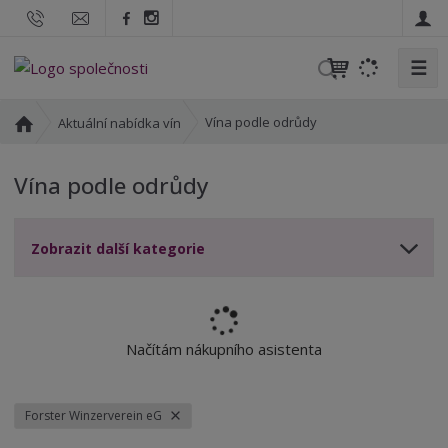
☰
V
y
h
Ú
Vína podle odrůdy
Aktuální nabídka vín
l
v
o
e
Vína podle odrůdy
d
d
n
a
í
t
Zobrazit další kategorie
s
t
r
a
n
Načítám nákupního asistenta
a
Forster Winzerverein eG