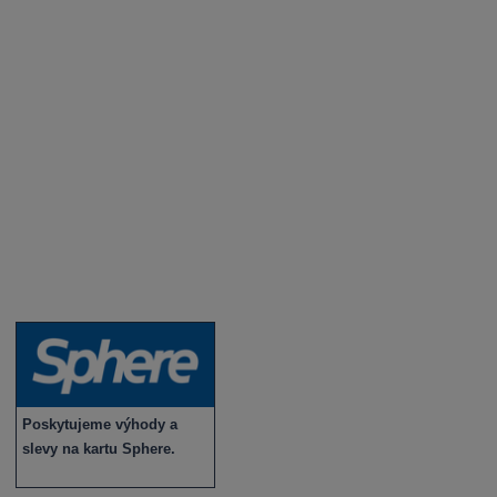
Degustace a ochutnávky vína
Fotogalerie degustací
Novinky a zajímavosti o víně
Recepty - snoubení jídla a vína
Vybraná vína
Víno v akci
Novinky v sortimentu
Poskytujeme výhody a
slevy na kartu Sphere.