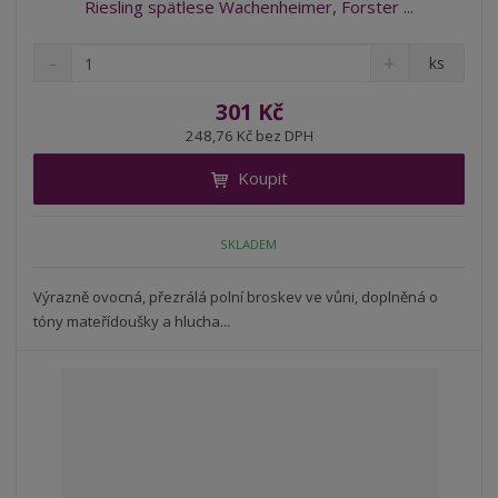
Riesling spätlese Wachenheimer, Forster ...
S
N
Z
ks
n
a
m
í
v
ě
301 Kč
ž
ý
n
248,76 Kč bez DPH
i
š
i
t
i
Koupit
t
m
t
p
n
m
o
o
n
SKLADEM
ž
o
č
s
ž
e
t
s
Výrazně ovocná, přezrálá polní broskev ve vůni, doplněná o
t
v
t
tóny mateřídoušky a hlucha...
í
v
í