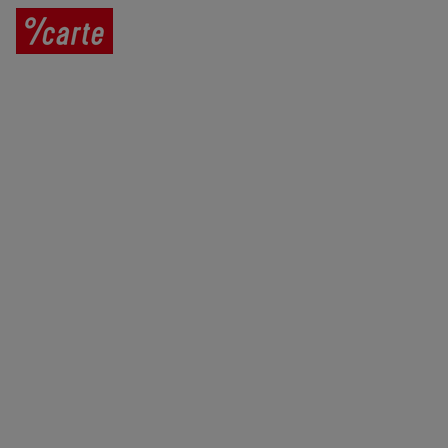
Prodej vína
Vše o nákupu
V
íno jako dárek
Obchodní podmínky
Zpracování osobních údajů
Služby pro vinaře
Mobilní lahvovací linka
Kontaktujte nás
VINICOLA s. r. o.
Lanžhotská 3472/27
690 02 Břeclav
Česká republika