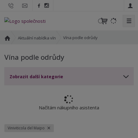
☰
V
y
h
Ú
Vína podle odrůdy
Aktuální nabídka vín
l
v
o
e
Vína podle odrůdy
d
d
n
a
í
t
Zobrazit další kategorie
s
t
r
a
n
Načítám nákupního asistenta
a
Viniviticola del Maipo