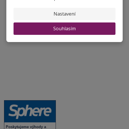
Aktuality a novinky
Nastavení
Degustace a ochutnávky vína
Souhlasím
Fotogalerie degustací
Novinky a zajímavosti o víně
Recepty - snoubení jídla a vína
Vybraná vína
Víno v akci
Novinky v sortimentu
Poskytujeme výhody a