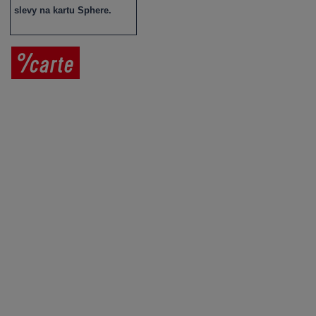
slevy na kartu Sphere.
Prodej vína
Vše o nákupu
V
íno jako dárek
Obchodní podmínky
Zpracování osobních údajů
Služby pro vinaře
Mobilní lahvovací linka
Kontaktujte nás
VINICOLA s. r. o.
Lanžhotská 3472/27