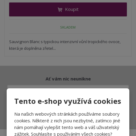
i
t
i
Koupit
t
m
t
p
n
m
o
o
n
SKLADEM
ž
o
č
s
ž
e
t
s
Sauvignon Blanc s typickou intenzivní vůní tropického ovoce,
t
v
t
která je doplněna zřetel...
í
v
í
Ať vám nic neunikne
Tento e-shop využívá cookies
Přihlásit
Na našich webových stránkách používáme soubory
Souhlasím se
zpracováním osobních údajů
.
cookies. Některé z nich jsou nezbytné, zatímco jiné
nám pomáhají vylepšit tento web a váš uživatelský
zážitek. Souhlasíte s používáním všech cookies?