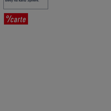
slevy na kartu Sphere.
Prodej vína
Vše o nákupu
V
íno jako dárek
Obchodní podmínky
Zpracování osobních údajů
Služby pro vinaře
Mobilní lahvovací linka
Kontaktujte nás
VINICOLA s. r. o.
Lanžhotská 3472/27