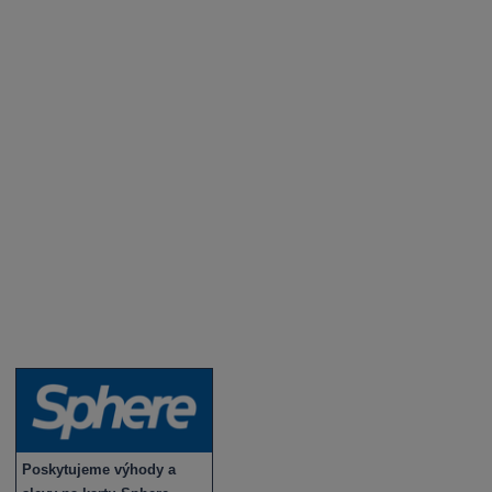
Aktuality a novinky
Degustace a ochutnávky vína
Fotogalerie degustací
Novinky a zajímavosti o víně
Recepty - snoubení jídla a vína
Vybraná vína
Víno v akci
Novinky v sortimentu
Poskytujeme výhody a