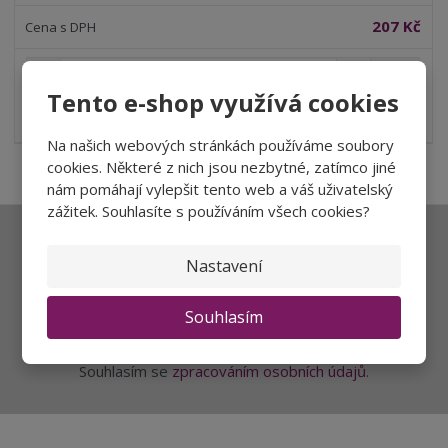
í
v
í
207 Kč
S
N
Z
ks
n
a
m
Tento e-shop využívá cookies
í
v
ě
Koupit
ž
ý
n
i
š
Na našich webových stránkách používáme soubory
i
t
i
cookies. Některé z nich jsou nezbytné, zatímco jiné
t
m
t
nám pomáhají vylepšit tento web a váš uživatelský
p
n
m
zážitek. Souhlasíte s používáním všech cookies?
o
o
n
ž
o
č
Ať vám nic neunikne
s
ž
Nastavení
e
t
s
t
v
t
Souhlasím
í
v
Přihlásit
í
Souhlasím se
zpracováním osobních údajů
.