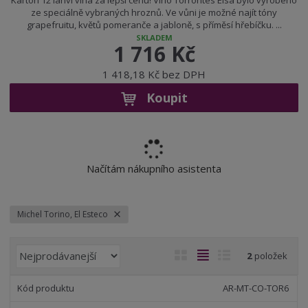
Karton 12 lahví vína za lepší cenu! Víno Torrontes Elsa bylo vyrobeno
ze speciálně vybraných hroznů. Ve vůni je možné najít tóny
grapefruitu, květů pomeranče a jabloně, s příměsí hřebíčku. ...
SKLADEM
1 716 Kč
1 418,18 Kč bez DPH
Koupit
Načítám nákupního asistenta
Michel Torino, El Esteco
Ř
O
T
Ř
2
položek
a
b
a
á
z
r
b
d
AR-MT-CO-TOR6
e
á
u
k