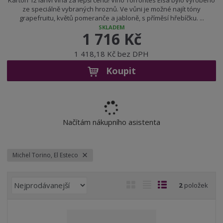
Karton 12 lahví vína za lepší cenu! Víno Torrontes Elsa bylo vyrobeno
ze speciálně vybraných hroznů. Ve vůni je možné najít tóny
grapefruitu, květů pomeranče a jabloně, s příměsí hřebíčku. ...
SKLADEM
1 716 Kč
1 418,18 Kč bez DPH
Koupit
Načítám nákupního asistenta
Michel Torino, El Esteco
Ř
O
T
Ř
2
položek
a
b
a
á
z
r
b
d
e
á
u
k