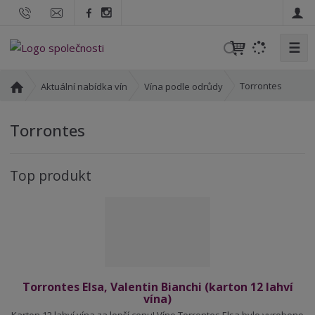
☰
V
y
h
Ú
Torrontes
Aktuální nabídka vín
Vína podle odrůdy
l
v
o
e
Torrontes
d
d
n
a
í
t
Top produkt
s
t
r
a
n
a
Torrontes Elsa, Valentin Bianchi (karton 12 lahví
vína)