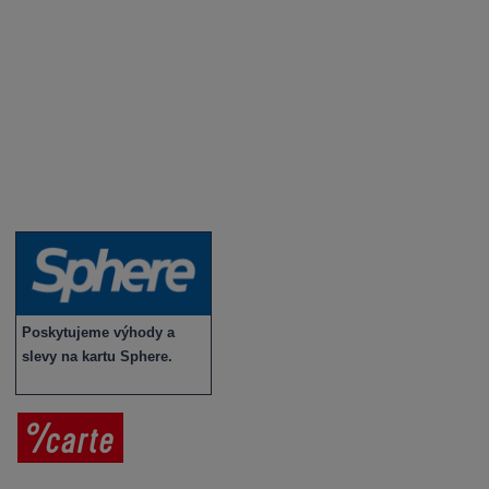
Novinky a zajímavosti o víně
Recepty - snoubení jídla a vína
Vybraná vína
Víno v akci
Novinky v sortimentu
Poskytujeme výhody a
slevy na kartu Sphere.
Prodej vína