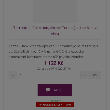
n
z
l
o
í
k
k
v
p
o
o
ý
r
o
v
v
v
Torrontes, Coleccion, Michel Torino (karton 6 lahví
d
ý
ý
ý
vína)
u
v
v
p
k
ý
ý
i
t
Karton 6 lahví vína za lepší cenu! Torrontes je nejrozšířenější
p
p
s
ů
odrůda bílých hroznů v Argentině. Vůně je exotická
i
i
a intenzivní, květinové aroma růží je velmi zřetelné.
s
s
1 122 Kč
Cena bez DPH 927,27 Kč
S
N
Z
ks
n
a
m
í
v
ě
ž
ý
n
Koupit
i
š
i
t
i
t
SKLADEM
m
t
VÝHODNÉ BALENÍ -10%
p
n
m