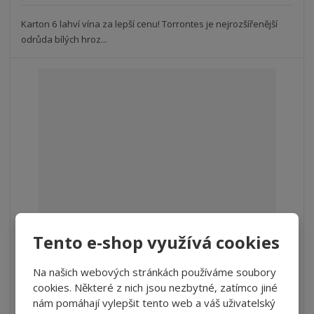
s
ž
e
t
s
Karton 6 lahví vína za lepší cenu! Torrontes je nejrozšířenější
t
v
t
odrůda bílých hroz...
í
v
í
Tento e-shop využívá cookies
Torrontes, Coleccion, Michel Torino
Na našich webových stránkách používáme soubory
S
N
Z
ks
n
a
cookies. Některé z nich jsou nezbytné, zatímco jiné
m
í
v
nám pomáhají vylepšit tento web a váš uživatelský
ě
207 Kč