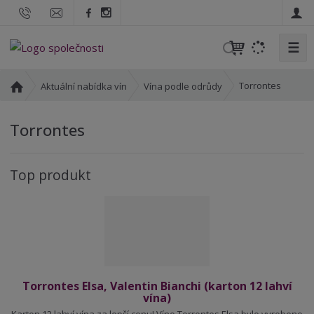
☰
V
y
h
Ú
Torrontes
Aktuální nabídka vín
Vína podle odrůdy
l
v
o
e
Torrontes
d
d
n
a
í
t
Top produkt
s
t
r
a
n
a
Torrontes Elsa, Valentin Bianchi (karton 12 lahví
vína)