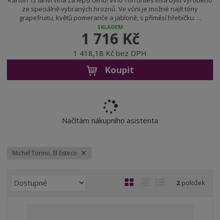
Karton 12 lahví vína za lepší cenu! Víno Torrontes Elsa bylo vyrobeno
ze speciálně vybraných hroznů. Ve vůni je možné najít tóny
grapefruitu, květů pomeranče a jabloně, s příměsí hřebíčku. ...
SKLADEM
1 716 Kč
1 418,18 Kč bez DPH
Koupit
Načítám nákupního asistenta
Michel Torino, El Esteco
Ř
O
T
Ř
2
položek
a
b
a
á
z
r
b
d
e
á
u
k