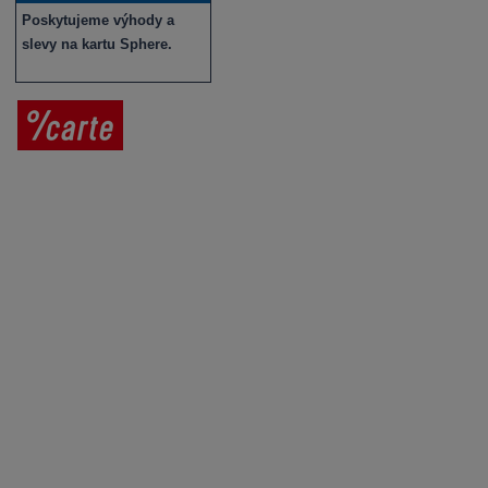
Poskytujeme výhody a
slevy na kartu Sphere.
Prodej vína
Vše o nákupu
V
íno jako dárek
Obchodní podmínky
Zpracování osobních údajů
Služby pro vinaře
Mobilní lahvovací linka
Kontaktujte nás
VINICOLA s. r. o.