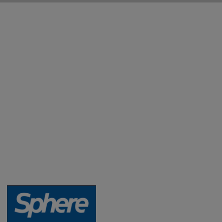
Aktuality a novinky
Degustace a ochutnávky vína
Fotogalerie degustací
Novinky a zajímavosti o víně
Recepty - snoubení jídla a vína
Vybraná vína
Víno v akci
Novinky v sortimentu