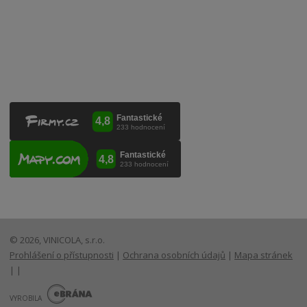
Lanžhotská 3472/27
690 02 Břeclav
Česká republika
+420 519 327 450, +420 519 331 680
obchod@vinicola.eu
© 2026, VINICOLA, s.r.o.
Prohlášení o přístupnosti
|
Ochrana osobních údajů
|
Mapa stránek
|
|
E
B
VYROBILA
R