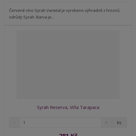
s
ž
e
t
s
Červené víno Syrah Varietal je vyrobeno výhradně z hroznů
t
v
t
odrůdy Syrah. Barva je...
í
v
í
Syrah Reserva, Viňa Tarapaca
S
N
Z
ks
n
a
m
í
v
ě
281 Kč