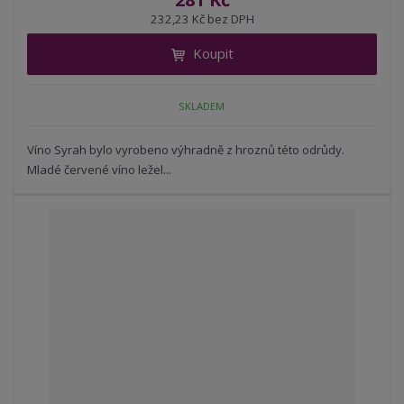
ž
ý
n
232,23 Kč bez DPH
i
š
i
t
i
Koupit
t
m
t
p
n
m
o
o
n
SKLADEM
ž
o
č
s
ž
e
t
s
Víno Syrah bylo vyrobeno výhradně z hroznů této odrůdy.
t
v
t
Mladé červené víno ležel...
í
v
í