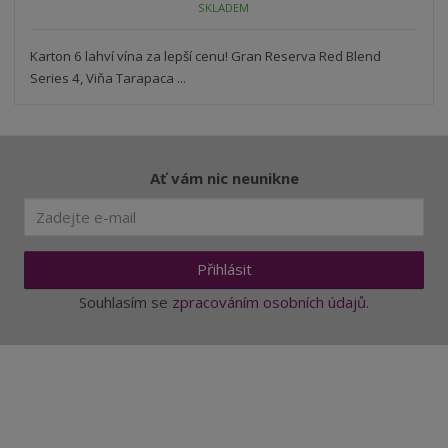
SKLADEM
ž
o
č
s
ž
e
t
s
Karton 6 lahví vína za lepší cenu! Gran Reserva Red Blend
t
v
t
Series 4, Viňa Tarapaca ...
í
v
í
Ať vám nic neunikne
Přihlásit
Souhlasím se
zpracováním osobních údajů
.
Aktuality a novinky