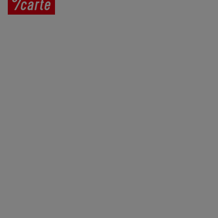
Prodej vína
Vše o nákupu
V
íno jako dárek
Obchodní podmínky
Zpracování osobních údajů
Služby pro vinaře
Mobilní lahvovací linka
Kontaktujte nás
VINICOLA s. r. o.
Lanžhotská 3472/27
690 02 Břeclav
Česká republika
+420 519 327 450, +420 519 331 680