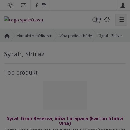
☰
V
y
h
Ú
Syrah, Shiraz
Aktuální nabídka vín
Vína podle odrůdy
l
v
o
e
Syrah, Shiraz
d
d
n
a
í
t
Top produkt
s
t
r
a
n
a
Syrah Gran Reserva, Viňa Tarapaca (karton 6 lahví
vína)