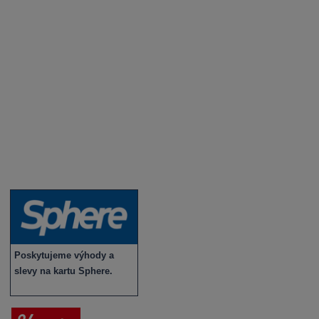
Degustace a ochutnávky vína
Fotogalerie degustací
Novinky a zajímavosti o víně
Recepty - snoubení jídla a vína
Vybraná vína
Víno v akci
Novinky v sortimentu
Poskytujeme výhody a
slevy na kartu Sphere.