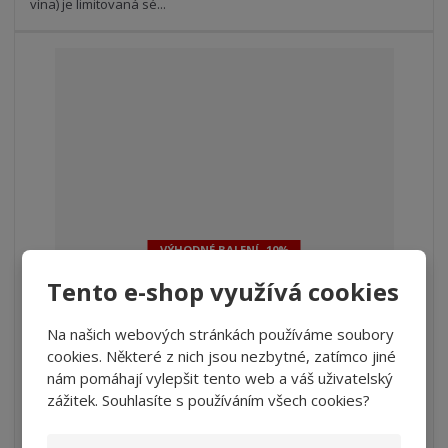
v
t
vína) je limitovaná sé...
í
v
í
VÝHODNÉ BALENÍ -10%
Tento e-shop využívá cookies
Syrah Varietal, Viňa Tarapaca (karton 6 ...
Na našich webových stránkách používáme soubory
S
N
Z
ks
cookies. Některé z nich jsou nezbytné, zatímco jiné
n
a
m
nám pomáhají vylepšit tento web a váš uživatelský
í
v
ě
1 218 Kč
ž
ý
zážitek. Souhlasíte s používáním všech cookies?
n
1 006,61 Kč bez DPH
i
š
i
t
i