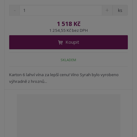
S
N
Z
ks
n
a
m
í
v
ě
1 518 Kč
ž
ý
n
1 254,55 Kč bez DPH
i
š
i
t
i
Koupit
t
m
t
p
n
m
o
o
n
SKLADEM
ž
o
č
s
ž
e
t
s
Karton 6 lahví vína za lepší cenu! Víno Syrah bylo vyrobeno
t
v
t
výhradně z hroznů...
í
v
í