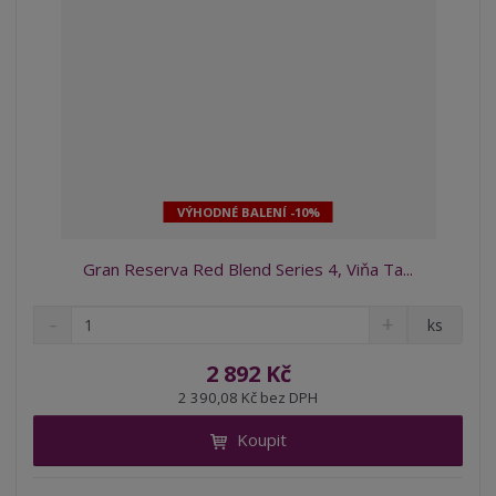
VÝHODNÉ BALENÍ -10%
Gran Reserva Red Blend Series 4, Viňa Ta...
S
N
Z
ks
n
a
m
í
v
ě
2 892 Kč
ž
ý
n
2 390,08 Kč bez DPH
i
š
i
t
i
Koupit
t
m
t
p
n
m
o
o
n