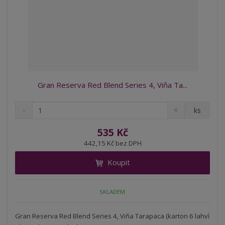
Gran Reserva Red Blend Series 4, Viňa Ta...
S
N
Z
ks
n
a
m
í
v
ě
535 Kč
ž
ý
n
442,15 Kč bez DPH
i
š
i
t
i
Koupit
t
m
t
p
n
m
o
o
n
SKLADEM
ž
o
č
s
ž
e
t
s
Gran Reserva Red Blend Series 4, Viňa Tarapaca (karton 6 lahví
t