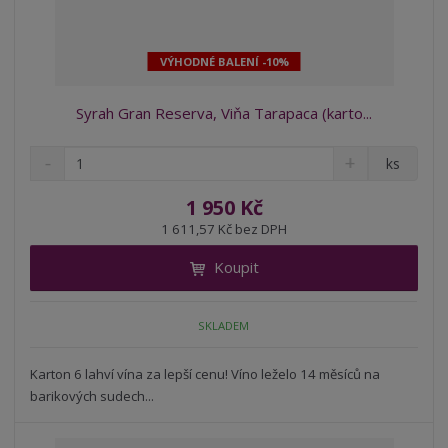
VÝHODNÉ BALENÍ -10%
Syrah Gran Reserva, Viňa Tarapaca (karto...
S
N
Z
ks
n
a
m
í
v
ě
1 950 Kč
ž
ý
n
1 611,57 Kč bez DPH
i
š
i
t
i
Koupit
t
m
t
p
n
m
o
o
n
SKLADEM
ž
o
č
s
ž
e
t
s
Karton 6 lahví vína za lepší cenu! Víno leželo 14 měsíců na
t
v
t
barikových sudech...
í
v
í