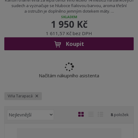
Karton 6 lahví vína za lepší cenu! Víno leželo 14 měsíců na barikových
sudech a vyznačuje se hluboce fialovou barvou, aroma třešní
a ostružin je doplněno jemným dotekem máty. ...
SKLADEM
1 950 Kč
1 611,57 Kč bez DPH
Koupit
Načítám nákupního asistenta
Viňa Tarapacá
Ř
O
T
Ř
8
položek
a
b
a
á
z
r
b
d
e
á
u
k