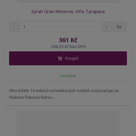
Syrah Gran Reserva, Viňa Tarapaca
S
N
Z
ks
n
a
m
í
v
ě
361 Kč
ž
ý
n
298,35 Kč bez DPH
i
š
i
t
i
Koupit
t
m
t
p
n
m
o
o
n
SKLADEM
ž
o
č
s
ž
e
t
s
Víno leželo 14 měsíců na barikových sudech a vyznačuje se
t
v
t
hluboce fialovou barvo...
í
v
í