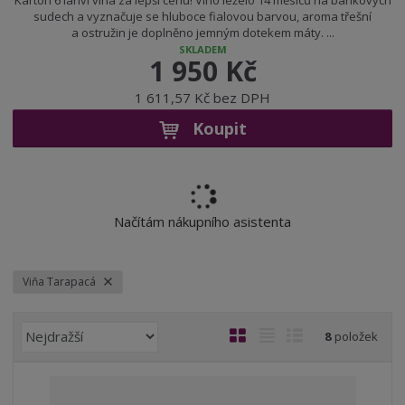
Karton 6 lahví vína za lepší cenu! Víno leželo 14 měsíců na barikových
sudech a vyznačuje se hluboce fialovou barvou, aroma třešní
a ostružin je doplněno jemným dotekem máty. ...
SKLADEM
1 950 Kč
1 611,57 Kč bez DPH
Koupit
Načítám nákupního asistenta
Viňa Tarapacá
Ř
O
T
Ř
8
položek
a
b
a
á
z
r
b
d
e
á
u
k