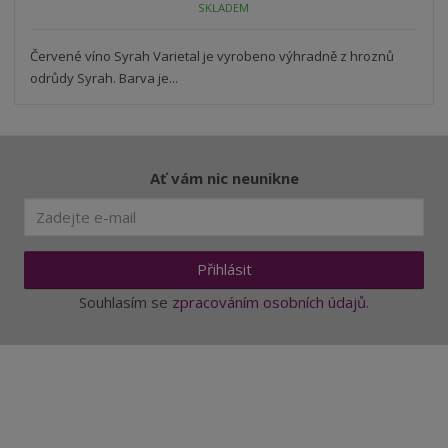
SKLADEM
ž
o
č
s
ž
e
t
s
Červené víno Syrah Varietal je vyrobeno výhradně z hroznů
t
v
t
odrůdy Syrah. Barva je...
í
v
í
Ať vám nic neunikne
Přihlásit
Souhlasím se
zpracováním osobních údajů
.
Aktuality a novinky