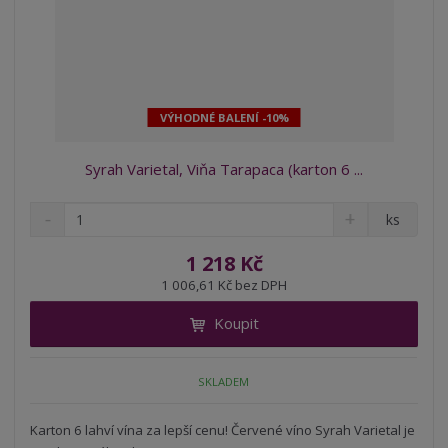
VÝHODNÉ BALENÍ -10%
Syrah Varietal, Viňa Tarapaca (karton 6 ...
S
N
Z
ks
n
a
m
í
v
ě
1 218 Kč
ž
ý
n
1 006,61 Kč bez DPH
i
š
i
t
i
Koupit
t
m
t
p
n
m
o
o
n
SKLADEM
ž
o
č
s
ž
e
t
s
Karton 6 lahví vína za lepší cenu! Červené víno Syrah Varietal je
t