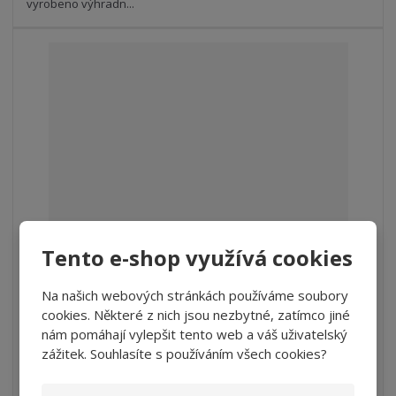
v
t
vyrobeno výhradn...
í
v
í
Tento e-shop využívá cookies
Gran Reserva Red Blend Series 4, Viňa Ta...
Na našich webových stránkách používáme soubory
S
N
Z
ks
cookies. Některé z nich jsou nezbytné, zatímco jiné
n
a
m
nám pomáhají vylepšit tento web a váš uživatelský
í
v
ě
535 Kč
ž
ý
zážitek. Souhlasíte s používáním všech cookies?
n
442,15 Kč bez DPH
i
š
i
t
i