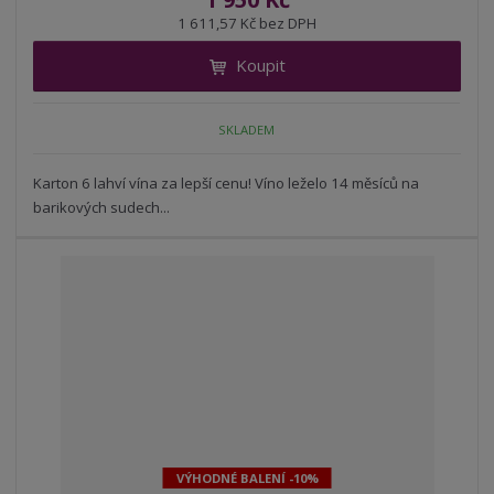
ž
ý
n
1 611,57 Kč bez DPH
i
š
i
t
i
Koupit
t
m
t
p
n
m
o
o
n
SKLADEM
ž
o
č
s
ž
e
t
s
Karton 6 lahví vína za lepší cenu! Víno leželo 14 měsíců na
t
v
t
barikových sudech...
í
v
í
VÝHODNÉ BALENÍ -10%