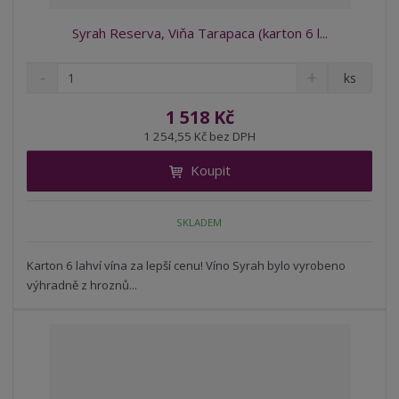
Syrah Reserva, Viňa Tarapaca (karton 6 l...
S
N
Z
ks
n
a
m
í
v
ě
1 518 Kč
ž
ý
n
1 254,55 Kč bez DPH
i
š
i
t
i
Koupit
t
m
t
p
n
m
o
o
n
SKLADEM
ž
o
č
s
ž
e
t
s
Karton 6 lahví vína za lepší cenu! Víno Syrah bylo vyrobeno
t
v
t
výhradně z hroznů...
í
v
í