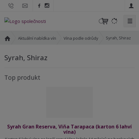
☰
V
y
h
Ú
Syrah, Shiraz
Aktuální nabídka vín
Vína podle odrůdy
l
v
o
e
Syrah, Shiraz
d
d
n
a
í
t
Top produkt
s
t
r
a
n
a
Syrah Gran Reserva, Viňa Tarapaca (karton 6 lahví
vína)