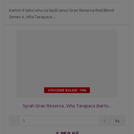
s
ž
e
t
s
Karton 6 lahví vína za lepší cenu! Gran Reserva Red Blend
t
v
t
Series 4, Viňa Tarapaca ...
í
v
í
VÝHODNÉ BALENÍ -10%
Syrah Gran Reserva, Viňa Tarapaca (karto...
S
N
Z
ks
n
a
m
í
v
ě
1 950 Kč