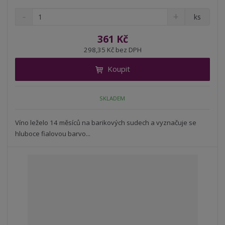
S
N
Z
ks
n
a
m
í
v
ě
361 Kč
ž
ý
n
298,35 Kč bez DPH
i
š
i
t
i
Koupit
t
m
t
p
n
m
o
o
n
SKLADEM
ž
o
č
s
ž
e
t
s
Víno leželo 14 měsíců na barikových sudech a vyznačuje se
t
v
t
hluboce fialovou barvo...
í
v
í