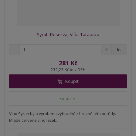
Syrah Reserva, Viňa Tarapaca
S
N
Z
ks
n
a
m
í
v
ě
281 Kč
ž
ý
n
232,23 Kč bez DPH
i
š
i
t
i
Koupit
t
m
t
p
n
m
o
o
n
SKLADEM
ž
o
č
s
ž
e
t
s
Víno Syrah bylo vyrobeno výhradně z hroznů této odrůdy.
t
v
t
Mladé červené víno ležel...
í
v
í