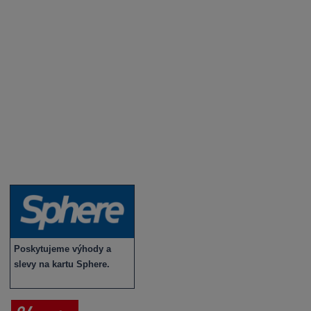
Degustace a ochutnávky vína
Fotogalerie degustací
Novinky a zajímavosti o víně
Recepty - snoubení jídla a vína
Vybraná vína
Víno v akci
Novinky v sortimentu
Poskytujeme výhody a
slevy na kartu Sphere.