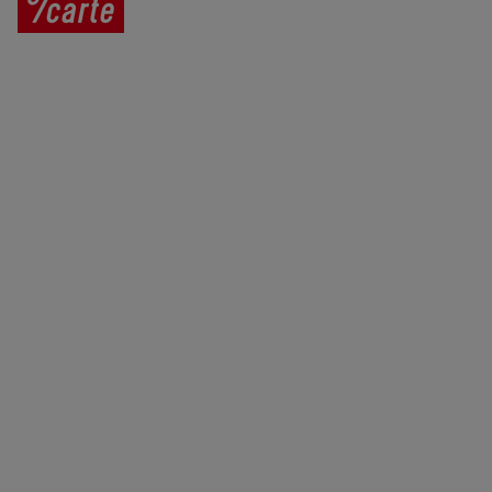
Prodej vína
Vše o nákupu
V
íno jako dárek
Obchodní podmínky
Zpracování osobních údajů
Služby pro vinaře
Mobilní lahvovací linka
Kontaktujte nás
VINICOLA s. r. o.
Lanžhotská 3472/27
690 02 Břeclav
Česká republika
+420 519 327 450, +420 519 331 680