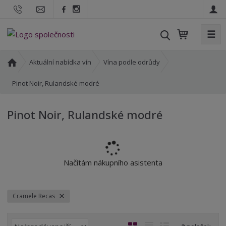
☰
V
y
h
Ú
Aktuální nabídka vín
Vína podle odrůdy
l
v
o
Pinot Noir, Rulandské modré
e
d
d
n
a
Pinot Noir, Rulandské modré
í
t
s
t
r
a
Načítám nákupního asistenta
n
a
Cramele Recas
Ř
O
T
Ř