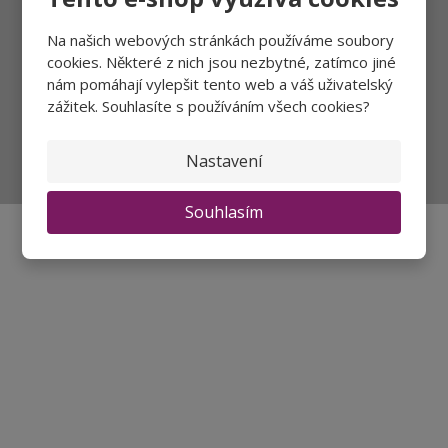
Na našich webových stránkách používáme soubory
Přihlásit
cookies. Některé z nich jsou nezbytné, zatímco jiné
nám pomáhají vylepšit tento web a váš uživatelský
zážitek. Souhlasíte s používáním všech cookies?
Nastavení
Souhlasím se
zpracováním osobních údajů
.
Souhlasím
Aktuality a novinky
Degustace a ochutnávky vína
Fotogalerie degustací
Novinky a zajímavosti o víně
Recepty - snoubení jídla a vína