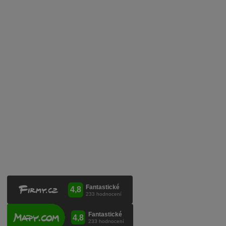
Obchodní podmínky
Zpracování osobních údajů
Služby pro vinaře
Mobilní lahvovací linka
Kontaktujte nás
VINICOLA s. r. o.
Lanžhotská 3472/27
690 02 Břeclav
Česká republika
+420 519 327 450, +420 519 331 680
obchod@vinicola.eu