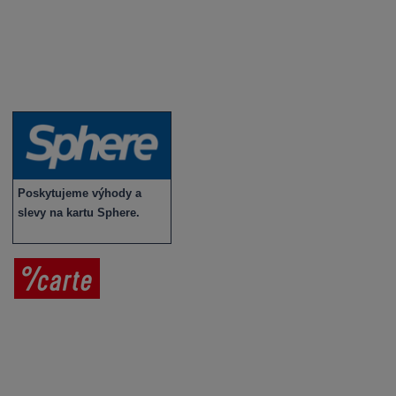
Vybraná vína
Víno v akci
Novinky v sortimentu
Poskytujeme výhody a
slevy na kartu Sphere.
Prodej vína
Vše o nákupu
V
íno jako dárek