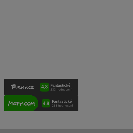
Mobilní lahvovací linka
Kontaktujte nás
VINICOLA s. r. o.
Lanžhotská 3472/27
690 02 Břeclav
Česká republika
+420 519 327 450, +420 519 331 680
obchod@vinicola.eu