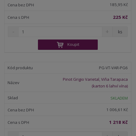
v
t
185,95 Kč
í
v
í
225 Kč
S
N
Z
ks
n
a
m
í
v
ě
Koupit
ž
ý
n
i
š
i
t
i
t
m
t
PG-VT-VAR-PG6
p
n
m
o
o
n
Pinot Grigio Varietal, Viňa Tarapaca
ž
o
č
(karton 6 lahví vína)
s
ž
e
t
s
t
SKLADEM
v
t
í
v
1 006,61 Kč
í
1 218 Kč
S
N
Z