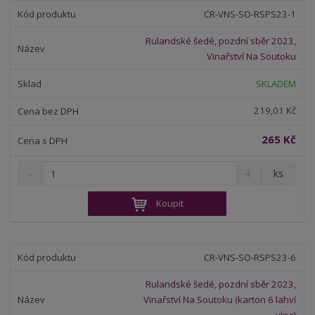
t
m
t
CR-VNS-SO-RSPS23-1
p
n
m
o
o
n
Rulandské šedé, pozdní sběr 2023,
ž
o
č
Vinařství Na Soutoku
s
ž
e
t
s
t
SKLADEM
v
t
í
v
219,01 Kč
í
265 Kč
S
N
Z
ks
n
a
m
í
v
ě
Koupit
ž
ý
n
i
š
i
t
i
t
m
t
CR-VNS-SO-RSPS23-6
p
n
m
o
o
n
Rulandské šedé, pozdní sběr 2023,
ž
o
č
Vinařství Na Soutoku (karton 6 lahví
s
ž
e