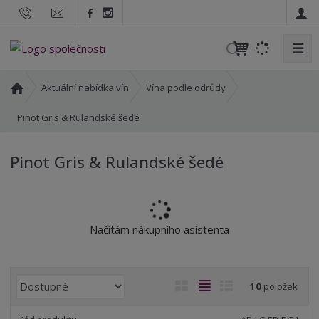
☰
V
y
h
Ú
Aktuální nabídka vín
Vína podle odrůdy
l
v
o
Pinot Gris & Rulandské šedé
e
d
d
n
a
Pinot Gris & Rulandské šedé
í
t
s
t
r
a
Načítám nákupního asistenta
n
a
Ř
O
T
Ř
10
položek
a
b
a
á
z