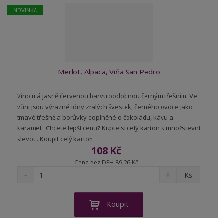
r
b
d
e
NOVINKA
á
u
k
n
z
l
o
í
k
k
v
p
o
o
ý
r
o
v
v
v
Merlot, Alpaca, Viňa San Pedro
d
ý
ý
ý
u
v
v
p
k
Víno má jasně červenou barvu podobnou černým třešním. Ve
ý
ý
i
t
vůni jsou výrazné tóny zralých švestek, černého ovoce jako
p
p
s
ů
tmavé třešně a borůvky doplněné o čokoládu, kávu a
i
i
karamel. Chcete lepší cenu? Kupte si celý karton s množstevní
s
s
slevou. Koupit celý karton
108 Kč
Cena bez DPH 89,26 Kč
S
N
Z
Ks
n
a
m
í
v
ě
ž
ý
n
Koupit
i
š
i