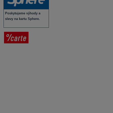
Poskytujeme výhody a
slevy na kartu Sphere.
Prodej vína
Vše o nákupu
V
íno jako dárek
Obchodní podmínky
Zpracování osobních údajů
Služby pro vinaře
Mobilní lahvovací linka
Kontaktujte nás