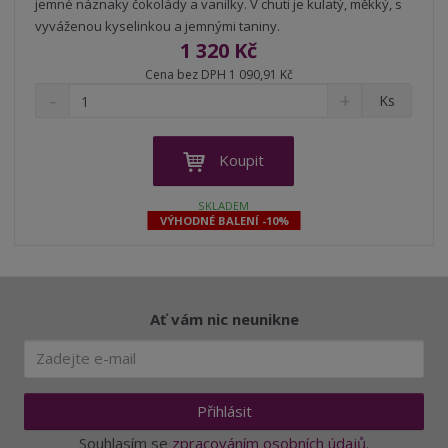
jemné náznaky čokolády a vanilky. V chuti je kulatý, měkký, s
vyváženou kyselinkou a jemnými taniny.
1 320 Kč
Cena bez DPH 1 090,91 Kč
S
N
Z
Ks
n
a
m
í
v
ě
ž
ý
n
Koupit
i
š
i
t
i
t
SKLADEM
m
t
VÝHODNÉ BALENÍ -10%
p
n
m
o
o
n
ž
o
č
s
ž
e
t
s
t
Ať vám nic neunikne
v
t
í
v
í
Přihlásit
Souhlasím se
zpracováním osobních údajů
.