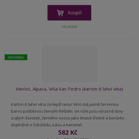
í
v
ě
ž
ý
n
Koupit
i
š
i
t
i
t
SKLADEM
m
t
p
n
m
o
o
n
ž
o
č
s
ž
e
NOVINKA
t
s
t
v
t
í
v
í
Merlot, Alpaca, Viňa San Pedro (karton 6 lahví vína)
Karton 6 lahví vína za lepší cenu! Víno má jasně červenou
barvu podobnou černým třešním. Ve vůni jsou výrazné tóny
zralých švestek, černého ovoce jako tmavé třešně a borůvky
doplněné o čokoládu, kávu a karamel.
582 Kč