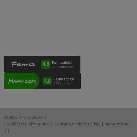
VINICOLA s. r. o.
Lanžhotská 3472/27
690 02 Břeclav
Česká republika
+420 519 327 450, +420 519 331 680
obchod@vinicola.eu
© 2026, VINICOLA, s.r.o.
Prohlášení o přístupnosti
|
Ochrana osobních údajů
|
Mapa stránek
|
|