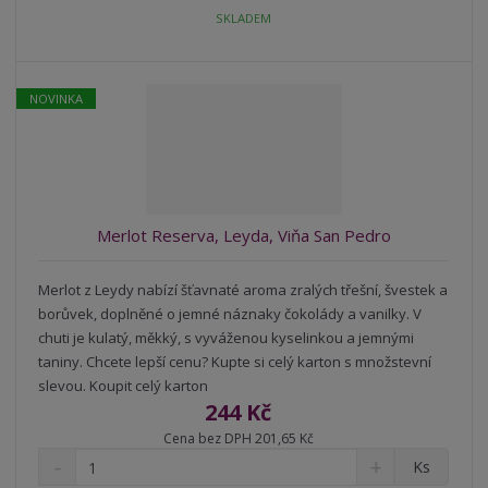
t
i
t
SKLADEM
m
t
p
n
m
o
o
n
ž
o
č
NOVINKA
s
ž
e
t
s
t
v
t
í
v
í
Merlot Reserva, Leyda, Viňa San Pedro
Merlot z Leydy nabízí šťavnaté aroma zralých třešní, švestek a
borůvek, doplněné o jemné náznaky čokolády a vanilky. V
chuti je kulatý, měkký, s vyváženou kyselinkou a jemnými
taniny. Chcete lepší cenu? Kupte si celý karton s množstevní
slevou. Koupit celý karton
244 Kč
Cena bez DPH 201,65 Kč
S
N
Z
Ks
n
a
m