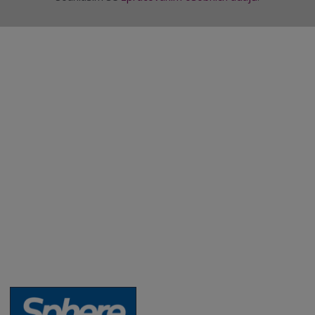
Aktuality a novinky
Degustace a ochutnávky vína
Fotogalerie degustací
Novinky a zajímavosti o víně
Recepty - snoubení jídla a vína
Vybraná vína
Víno v akci
Novinky v sortimentu