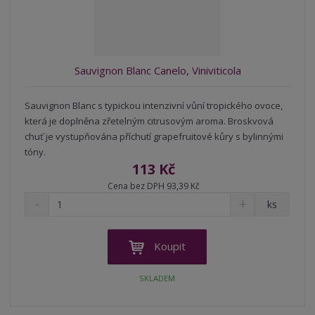
z
l
o
í
k
k
v
p
o
o
ý
r
o
v
v
v
Sauvignon Blanc Canelo, Viniviticola
d
ý
ý
ý
u
v
v
p
k
Sauvignon Blanc s typickou intenzivní vůní tropického ovoce,
ý
ý
i
t
která je doplněna zřetelným citrusovým aroma. Broskvová
p
p
s
ů
chuť je vystupňována příchutí grapefruitové kůry s bylinnými
i
i
tóny.
s
s
113 Kč
Cena bez DPH 93,39 Kč
S
N
Z
ks
n
a
m
í
v
ě
ž
ý
n
Koupit
i
š
i
t
i
t
SKLADEM
m
t
p
n
m
o
o
n