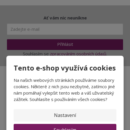
ž
o
č
s
ž
e
t
s
t
Ať vám nic neunikne
v
t
í
v
í
Přihlásit
Souhlasím se
zpracováním osobních údajů
.
Tento e-shop využívá cookies
Na našich webových stránkách používáme soubory
Aktuality a novinky
cookies. Některé z nich jsou nezbytné, zatímco jiné
nám pomáhají vylepšit tento web a váš uživatelský
zážitek. Souhlasíte s používáním všech cookies?
Degustace a ochutnávky vína
Fotogalerie degustací
Nastavení
Novinky a zajímavosti o víně
Recepty - snoubení jídla a vína
Souhlasím