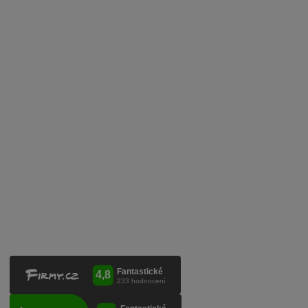
V
íno jako dárek
Obchodní podmínky
Zpracování osobních údajů
Služby pro vinaře
Mobilní lahvovací linka
Kontaktujte nás
VINICOLA s. r. o.
Lanžhotská 3472/27
690 02 Břeclav
Česká republika
+420 519 327 450, +420 519 331 680
obchod@vinicola.eu