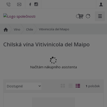
☰
V
y
h
Ú
Vitivinicola del Maipo
Víno
Chile
l
v
o
e
Chilská vína Vitivinicola del Maipo
d
d
n
a
í
t
s
t
Načítám nákupního asistenta
r
a
n
Ř
O
T
Ř
1
položek
a
a
b
a
á
z
r
b
d
e
á
u
k
n