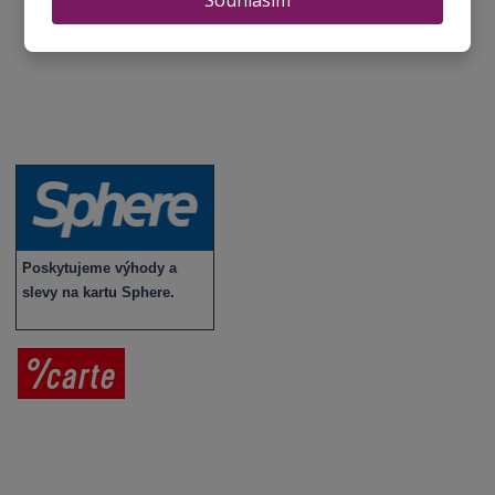
Vybraná vína
Víno v akci
Novinky v sortimentu
Poskytujeme výhody a
slevy na kartu Sphere.
Prodej vína
Vše o nákupu