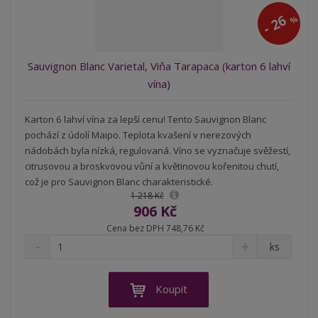
t
v
t
26
%
í
v
-
í
Sauvignon Blanc Varietal, Viňa Tarapaca (karton 6 lahví
vína)
Karton 6 lahví vína za lepší cenu! Tento Sauvignon Blanc
pochází z údolí Maipo. Teplota kvašení v nerezových
nádobách byla nízká, regulovaná. Víno se vyznačuje svěžestí,
citrusovou a broskvovou vůní a květinovou kořenitou chutí,
což je pro Sauvignon Blanc charakteristické.
1 218 Kč
906 Kč
Cena bez DPH 748,76 Kč
S
N
Z
ks
n
a
m
í
v
ě
ž
ý
n
Koupit
i
š
i
t
i