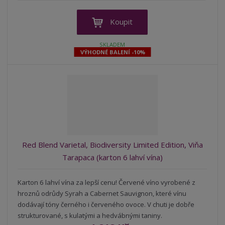
í
v
ě
ž
ý
n
Koupit
i
š
i
t
i
t
SKLADEM
m
t
VÝHODNÉ BALENÍ -10%
p
n
m
o
o
n
ž
o
č
s
ž
e
t
s
t
v
t
í
v
í
Red Blend Varietal, Biodiversity Limited Edition, Viňa
Tarapaca (karton 6 lahví vína)
Karton 6 lahví vína za lepší cenu! Červené víno vyrobené z
hroznů odrůdy Syrah a Cabernet Sauvignon, které vínu
dodávají tóny černého i červeného ovoce. V chuti je dobře
strukturované, s kulatými a hedvábnými taniny.