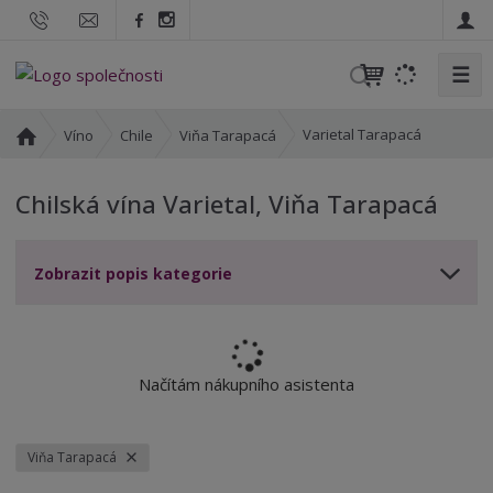
☰
V
y
h
Ú
Varietal Tarapacá
Víno
Chile
Viňa Tarapacá
l
v
o
e
Chilská vína Varietal, Viňa Tarapacá
d
d
n
a
í
t
Zobrazit popis kategorie
s
t
r
a
n
Načítám nákupního asistenta
a
Viňa Tarapacá