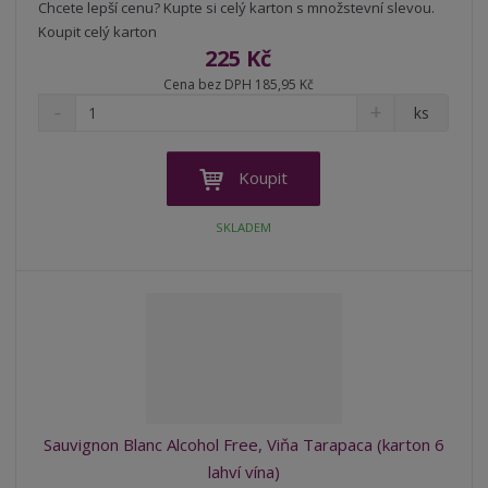
Chcete lepší cenu? Kupte si celý karton s množstevní slevou.
Koupit celý karton
225 Kč
Cena bez DPH 185,95 Kč
S
N
Z
ks
n
a
m
í
v
ě
ž
ý
n
Koupit
i
š
i
t
i
t
SKLADEM
m
t
p
n
m
o
o
n
ž
o
č
s
ž
e
t
s
t
v
t
í
v
í
Sauvignon Blanc Alcohol Free, Viňa Tarapaca (karton 6
lahví vína)