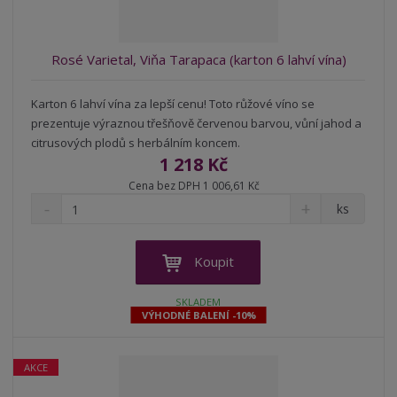
í
v
í
Rosé Varietal, Viňa Tarapaca (karton 6 lahví vína)
Karton 6 lahví vína za lepší cenu! Toto růžové víno se
prezentuje výraznou třešňově červenou barvou, vůní jahod a
citrusových plodů s herbálním koncem.
1 218 Kč
Cena bez DPH 1 006,61 Kč
S
N
Z
ks
n
a
m
í
v
ě
ž
ý
n
Koupit
i
š
i
t
i
t
SKLADEM
m
t
VÝHODNÉ BALENÍ -10%
p
n
m
o
o
n
ž
o
č
AKCE
s
ž
e
t
s