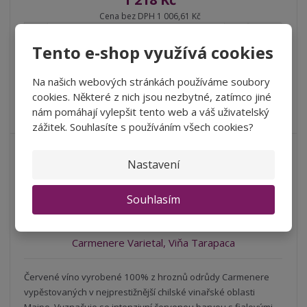
Cena bez DPH 1 006,61 Kč
S
N
Z
ks
n
a
m
Tento e-shop využívá cookies
í
v
ě
ž
ý
n
Koupit
i
š
Na našich webových stránkách používáme soubory
i
t
i
cookies. Některé z nich jsou nezbytné, zatímco jiné
t
SKLADEM
m
t
nám pomáhají vylepšit tento web a váš uživatelský
VÝHODNÉ BALENÍ -10%
p
n
m
zážitek. Souhlasíte s používáním všech cookies?
o
o
n
ž
o
č
s
ž
Nastavení
e
t
s
t
v
t
Souhlasím
í
v
í
Carmenere Varietal, Viňa Tarapaca
Červené víno vyrobené 100% z hroznů odrůdy Carmenere
vypěstovaných v nejprestižnější chilské vinařské oblasti