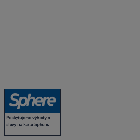
Degustace a ochutnávky vína
Fotogalerie degustací
Novinky a zajímavosti o víně
Recepty - snoubení jídla a vína
Vybraná vína
Víno v akci
Novinky v sortimentu
Poskytujeme výhody a
slevy na kartu Sphere.