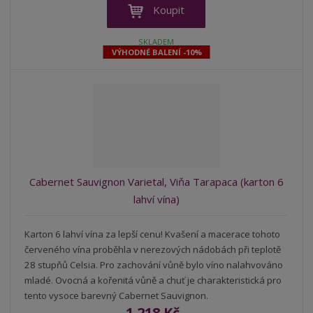
ž
ý
n
Koupit
i
š
i
t
i
t
SKLADEM
m
t
VÝHODNÉ BALENÍ -10%
p
n
m
o
o
n
ž
o
č
s
ž
e
t
s
t
v
t
í
v
í
Cabernet Sauvignon Varietal, Viňa Tarapaca (karton 6
lahví vína)
Karton 6 lahví vína za lepší cenu! Kvašení a macerace tohoto
červeného vína proběhla v nerezových nádobách při teplotě
28 stupňů Celsia. Pro zachování vůně bylo víno nalahvováno
mladé. Ovocná a kořenitá vůně a chuť je charakteristická pro
tento vysoce barevný Cabernet Sauvignon.
1 218 Kč