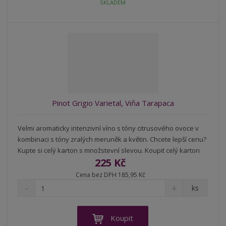
t
SKLADEM
m
t
p
n
m
o
o
n
ž
o
č
s
ž
e
t
s
t
v
t
í
v
í
Pinot Grigio Varietal, Viňa Tarapaca
Velmi aromaticky intenzivní víno s tóny citrusového ovoce v
kombinaci s tóny zralých meruněk a květin. Chcete lepší cenu?
Kupte si celý karton s množstevní slevou. Koupit celý karton
225 Kč
Cena bez DPH 185,95 Kč
S
N
Z
ks
n
a
m
í
v
ě
ž
ý
n
Koupit
i
š