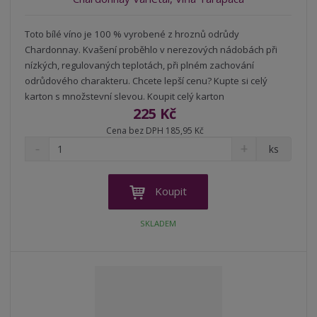
Toto bílé víno je 100 % vyrobené z hroznů odrůdy
Chardonnay. Kvašení proběhlo v nerezových nádobách při
nízkých, regulovaných teplotách, při plném zachování
odrůdového charakteru. Chcete lepší cenu? Kupte si celý
karton s množstevní slevou. Koupit celý karton
225 Kč
Cena bez DPH 185,95 Kč
S
N
Z
ks
n
a
m
í
v
ě
ž
ý
n
Koupit
i
š
i
t
i
t
SKLADEM
m
t
p
n
m
o
o
n
ž
o
č
s
ž
e
t
s
t
v
t