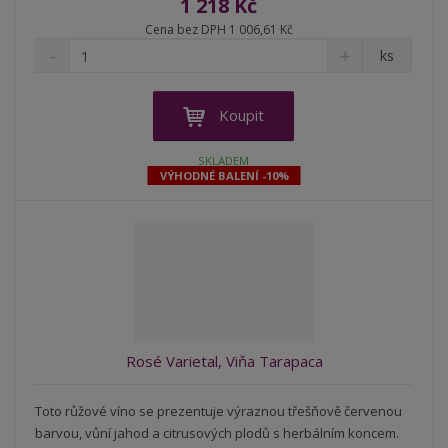
1 218 Kč
Cena bez DPH 1 006,61 Kč
S
N
Z
ks
n
a
m
í
v
ě
ž
ý
n
Koupit
i
š
i
t
i
t
SKLADEM
m
t
VÝHODNÉ BALENÍ -10%
p
n
m
o
o
n
ž
o
č
s
ž
e
t
s
t
v
t
í
v
í
Rosé Varietal, Viňa Tarapaca
Toto růžové víno se prezentuje výraznou třešňově červenou
barvou, vůní jahod a citrusových plodů s herbálním koncem.