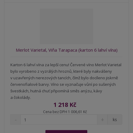
o
o
n
ž
o
č
s
ž
e
t
s
t
v
t
í
v
í
Merlot Varietal, Viňa Tarapaca (karton 6 lahví vína)
Karton 6 lahví vína za lepší cenu! Červené víno Merlot Varietal
bylo vyrobeno z vyzrálých hroznů, které byly nakvášeny
v uzavřených nerezových tancích, čímž bylo docíleno jiskrně
červenofialové barvy. Víno se vyznačuje vůní po sušených
švestkách, hutná chuť připomíná směs anýzu, kávy
a čokolády.
1 218 Kč
Cena bez DPH 1 006,61 Kč
S
N
Z
ks
n
a
m
í
v
ě