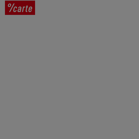
Prodej vína
Vše o nákupu
V
íno jako dárek
Obchodní podmínky
Zpracování osobních údajů
Služby pro vinaře
Mobilní lahvovací linka
Kontaktujte nás
VINICOLA s. r. o.
Lanžhotská 3472/27
690 02 Břeclav
Česká republika