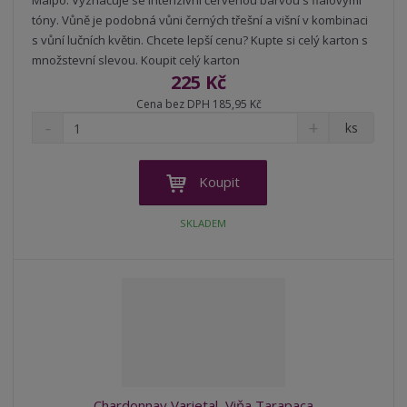
Maipo. Vyznačuje se intenzivní červenou barvou s fialovými
tóny. Vůně je podobná vůni černých třešní a višní v kombinaci
s vůní lučních květin. Chcete lepší cenu? Kupte si celý karton s
množstevní slevou. Koupit celý karton
225 Kč
Cena bez DPH 185,95 Kč
S
N
Z
ks
n
a
m
í
v
ě
ž
ý
n
Koupit
i
š
i
t
i
t
SKLADEM
m
t
p
n
m
o
o
n
ž
o
č
s
ž
e
t
s
t
v
t
í
v
í
Chardonnay Varietal, Viňa Tarapaca