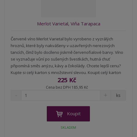
v
t
í
v
í
Merlot Varietal, Viňa Tarapaca
Červené víno Merlot Varietal bylo vyrobeno z vyzrálých
hroznů, které byly nakvášeny v uzavřených nerezových
tancích, čímž bylo docíleno jiskrně červenofialové barvy. Víno
se vyznačuje vůní po sušených švestkách, hutná chuť
připomíná směs anýzu, kávy a čokolády. Chcete lepší cenu?
Kupte si celý karton s množstevní slevou. Koupit celý karton
225 Kč
Cena bez DPH 185,95 Kč
S
N
Z
ks
n
a
m
í
v
ě
ž
ý
n
Koupit
i
š
i
t
i
t
SKLADEM
m
t
p
n
m