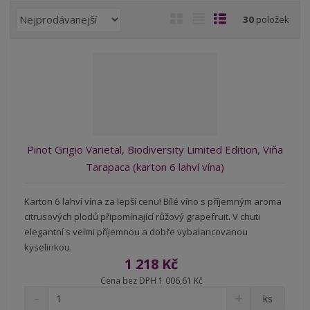
Ř
O
T
Ř
30
položek
a
b
a
á
z
r
b
d
e
á
u
k
n
z
l
o
í
k
k
v
p
o
o
ý
r
o
v
v
v
Pinot Grigio Varietal, Biodiversity Limited Edition, Viňa
d
ý
ý
ý
Tarapaca (karton 6 lahví vína)
u
v
v
p
k
ý
ý
i
t
Karton 6 lahví vína za lepší cenu! Bílé víno s příjemným aroma
p
p
s
ů
citrusových plodů připomínající růžový grapefruit. V chuti
i
i
elegantní s velmi příjemnou a dobře vybalancovanou
s
s
kyselinkou.
1 218 Kč
Cena bez DPH 1 006,61 Kč
S
N
Z
ks
n
a
m