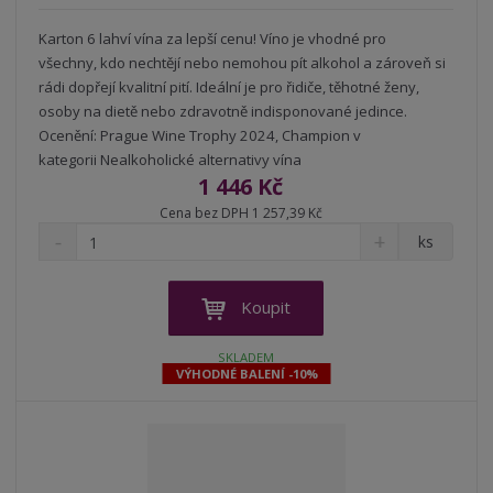
Karton 6 lahví vína za lepší cenu! Víno je vhodné pro
všechny, kdo nechtějí nebo nemohou pít alkohol a zároveň si
rádi dopřejí kvalitní pití. Ideální je pro řidiče, těhotné ženy,
osoby na dietě nebo zdravotně indisponované jedince.
Ocenění: Prague Wine Trophy 2024, Champion v
kategorii Nealkoholické alternativy vína
1 446 Kč
Cena bez DPH 1 257,39 Kč
S
N
Z
ks
n
a
m
í
v
ě
ž
ý
n
Koupit
i
š
i
t
i
t
SKLADEM
m
t
VÝHODNÉ BALENÍ -10%
p
n
m
o
o
n
ž
o
č
s
ž
e
t
s
t