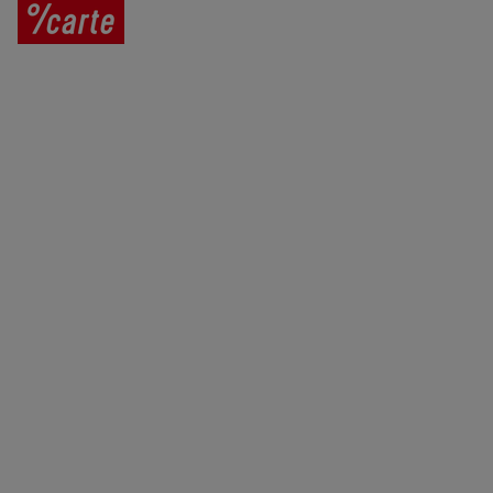
Prodej vína
Vše o nákupu
V
íno jako dárek
Obchodní podmínky
Zpracování osobních údajů
Služby pro vinaře
Mobilní lahvovací linka
Kontaktujte nás
VINICOLA s. r. o.
Lanžhotská 3472/27
690 02 Břeclav
Česká republika