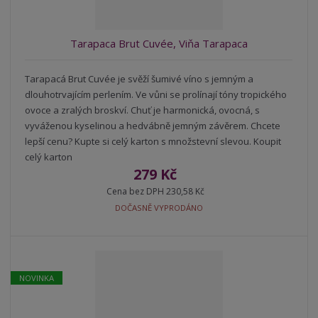
Tarapaca Brut Cuvée, Viňa Tarapaca
Tarapacá Brut Cuvée je svěží šumivé víno s jemným a
dlouhotrvajícím perlením. Ve vůni se prolínají tóny tropického
ovoce a zralých broskví. Chuť je harmonická, ovocná, s
vyváženou kyselinou a hedvábně jemným závěrem. Chcete
lepší cenu? Kupte si celý karton s množstevní slevou. Koupit
celý karton
279 Kč
Cena bez DPH 230,58 Kč
DOČASNĚ VYPRODÁNO
NOVINKA