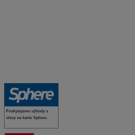
Degustace a ochutnávky vína
Fotogalerie degustací
Novinky a zajímavosti o víně
Recepty - snoubení jídla a vína
Vybraná vína
Víno v akci
Novinky v sortimentu
Poskytujeme výhody a
slevy na kartu Sphere.