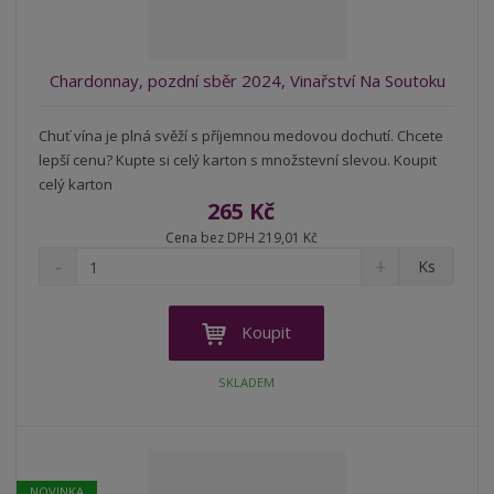
v
t
í
v
í
Chardonnay, pozdní sběr 2024, Vinařství Na Soutoku
Chuť vína je plná svěží s příjemnou medovou dochutí. Chcete
lepší cenu? Kupte si celý karton s množstevní slevou. Koupit
celý karton
265 Kč
Cena bez DPH 219,01 Kč
S
N
Z
Ks
n
a
m
í
v
ě
ž
ý
n
Koupit
i
š
i
t
i
t
SKLADEM
m
t
p
n
m
o
o
n
ž
o
č
s
ž
e
NOVINKA