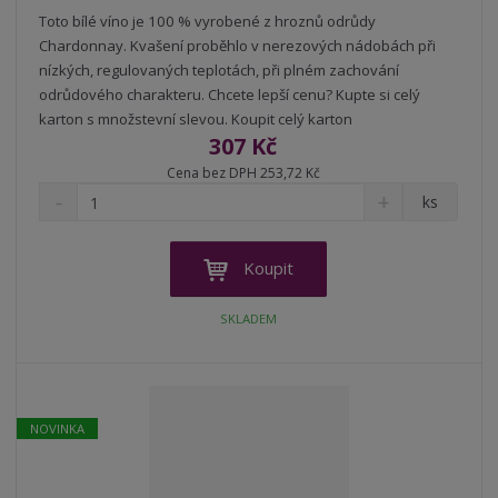
Toto bílé víno je 100 % vyrobené z hroznů odrůdy
Chardonnay. Kvašení proběhlo v nerezových nádobách při
nízkých, regulovaných teplotách, při plném zachování
odrůdového charakteru. Chcete lepší cenu? Kupte si celý
karton s množstevní slevou. Koupit celý karton
307 Kč
Cena bez DPH 253,72 Kč
S
N
Z
ks
n
a
m
í
v
ě
ž
ý
n
Koupit
i
š
i
t
i
t
SKLADEM
m
t
p
n
m
o
o
n
ž
o
č
s
ž
e
NOVINKA
t
s
t
v
t
í
v