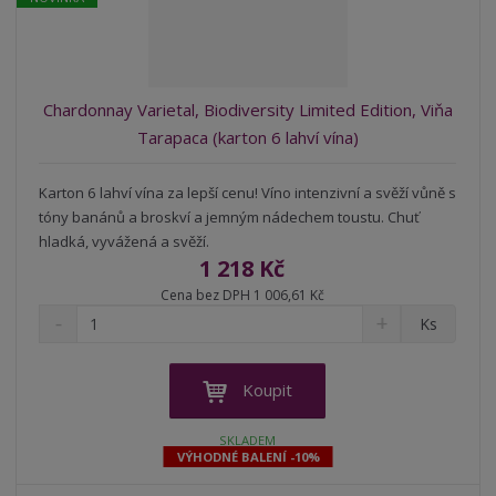
t
s
t
v
t
í
v
í
Chardonnay Varietal, Biodiversity Limited Edition, Viňa
Tarapaca (karton 6 lahví vína)
Karton 6 lahví vína za lepší cenu! Víno intenzivní a svěží vůně s
tóny banánů a broskví a jemným nádechem toustu. Chuť
hladká, vyvážená a svěží.
1 218 Kč
Cena bez DPH 1 006,61 Kč
S
N
Z
Ks
n
a
m
í
v
ě
ž
ý
n
Koupit
i
š
i
t
i
t
SKLADEM
m
t
VÝHODNÉ BALENÍ -10%
p
n
m
o
o
n