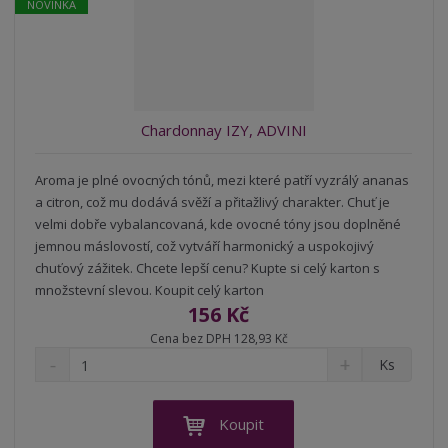
NOVINKA
s
ž
e
t
s
t
v
t
í
v
í
Chardonnay IZY, ADVINI
Aroma je plné ovocných tónů, mezi které patří vyzrálý ananas
a citron, což mu dodává svěží a přitažlivý charakter. Chuť je
velmi dobře vybalancovaná, kde ovocné tóny jsou doplněné
jemnou máslovostí, což vytváří harmonický a uspokojivý
chuťový zážitek. Chcete lepší cenu? Kupte si celý karton s
množstevní slevou. Koupit celý karton
156 Kč
Cena bez DPH 128,93 Kč
S
N
Z
Ks
n
a
m
í
v
ě
ž
ý
n
Koupit
i
š
i