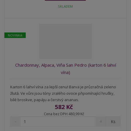
t
i
t
SKLADEM
m
t
p
n
m
o
o
n
ž
o
č
s
ž
e
NOVINKA
t
s
t
v
t
í
v
í
Chardonnay, Alpaca, Viňa San Pedro (karton 6 lahví
vína)
Karton 6 lahví vína za lepší cenu! Barva je průzračná zeleno
žlutá. Ve vůni jsou tóny zralého ovoce připomínající hrušky,
bílé broskve, papáju a čerstvý ananas.
582 Kč
Cena bez DPH 480,99 Kč
S
N
Z
Ks
n
a
m
í
v