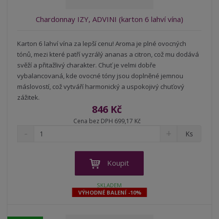
í
Chardonnay IZY, ADVINI (karton 6 lahví vína)
Karton 6 lahví vína za lepší cenu! Aroma je plné ovocných
tónů, mezi které patří vyzrálý ananas a citron, což mu dodává
svěží a přitažlivý charakter. Chuť je velmi dobře
vybalancovaná, kde ovocné tóny jsou doplněné jemnou
máslovostí, což vytváří harmonický a uspokojivý chuťový
zážitek.
846 Kč
Cena bez DPH 699,17 Kč
S
N
Z
Ks
n
a
m
í
v
ě
ž
ý
n
Koupit
i
š
i
t
i
t
SKLADEM
m
t
VÝHODNÉ BALENÍ -10%
p
n
m
o
o
n
ž
o
č