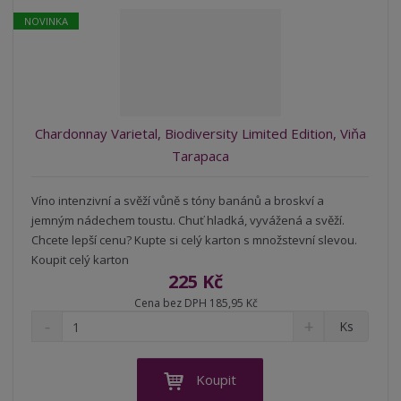
ž
o
č
NOVINKA
s
ž
e
t
s
t
v
t
í
v
í
Chardonnay Varietal, Biodiversity Limited Edition, Viňa
Tarapaca
Víno intenzivní a svěží vůně s tóny banánů a broskví a
jemným nádechem toustu. Chuť hladká, vyvážená a svěží.
Chcete lepší cenu? Kupte si celý karton s množstevní slevou.
Koupit celý karton
225 Kč
Cena bez DPH 185,95 Kč
S
N
Z
Ks
n
a
m
í
v
ě
ž
ý
n
Koupit
i
š
i