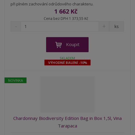
při plném zachování odrůdového charakteru.
1 662 Kč
Cena bez DPH 1 373,55 Kč
S
N
Z
ks
n
a
m
í
v
ě
ž
ý
n
Koupit
i
š
i
t
i
t
SKLADEM
m
t
VÝHODNÉ BALENÍ -10%
p
n
m
o
o
n
ž
o
č
NOVINKA
s
ž
e
t
s
t
v
t
í
v
í
Chardonnay Biodiversity Edition Bag in Box 1,5l, Vina
Tarapaca