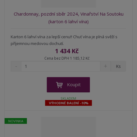
Chardonnay, pozdní sběr 2024, Vinařství Na Soutoku
(karton 6 lahví vína)
Karton 6 lahví vína za lepší cenu!! Chuť vína je plná svěží s
příjemnou medovou dochutí.
1 434 Kč
Cena bez DPH 1 185,12 Kč
S
N
Z
Ks
n
a
m
í
v
ě
ž
ý
n
Koupit
i
š
i
t
i
t
SKLADEM
m
t
VÝHODNÉ BALENÍ -10%
p
n
m
o
o
n
ž
o
č
NOVINKA
s
ž
e
t
s
t