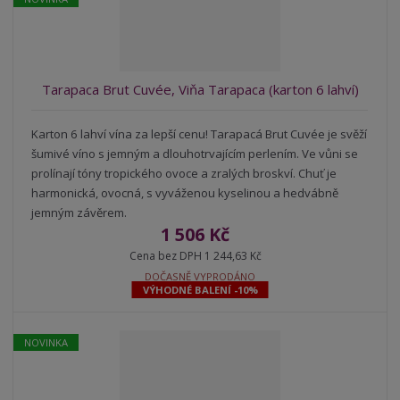
z
l
o
í
k
k
v
p
o
o
ý
r
o
v
v
v
Tarapaca Brut Cuvée, Viňa Tarapaca (karton 6 lahví)
d
ý
ý
ý
u
v
v
p
k
Karton 6 lahví vína za lepší cenu! Tarapacá Brut Cuvée je svěží
ý
ý
i
t
šumivé víno s jemným a dlouhotrvajícím perlením. Ve vůni se
p
p
s
ů
prolínají tóny tropického ovoce a zralých broskví. Chuť je
i
i
harmonická, ovocná, s vyváženou kyselinou a hedvábně
s
s
jemným závěrem.
1 506 Kč
Cena bez DPH 1 244,63 Kč
DOČASNĚ VYPRODÁNO
VÝHODNÉ BALENÍ -10%
NOVINKA