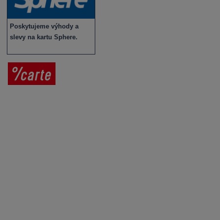
Poskytujeme výhody a
slevy na kartu Sphere.
Prodej vína
Vše o nákupu
V
íno jako dárek
Obchodní podmínky
Zpracování osobních údajů
Služby pro vinaře
Mobilní lahvovací linka
Kontaktujte nás