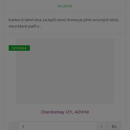
o
o
n
SKLADEM
ž
o
č
s
ž
e
t
s
Karton 6 lahví vína za lepší cenu! Aroma je plné ovocných tónů,
t
v
t
mezi které patří v...
í
v
í
NOVINKA
Chardonnay IZY, ADVINI
S
N
Z
Ks
n
a