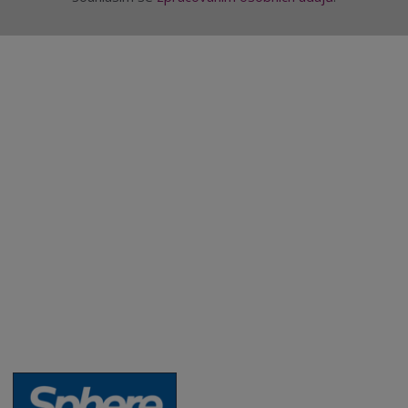
Aktuality a novinky
Degustace a ochutnávky vína
Fotogalerie degustací
Novinky a zajímavosti o víně
Recepty - snoubení jídla a vína
Vybraná vína
Víno v akci
Novinky v sortimentu