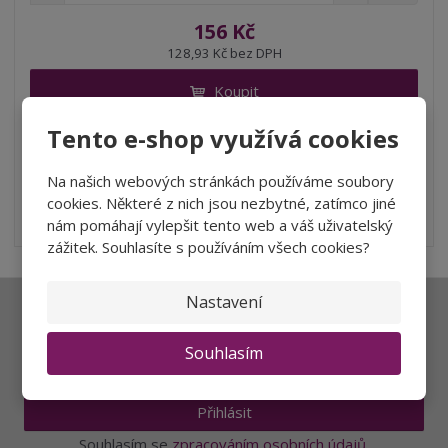
m
í
v
ě
156 Kč
ž
ý
n
128,93 Kč bez DPH
i
š
i
t
i
Koupit
t
m
t
p
n
m
Tento e-shop využívá cookies
o
o
n
SKLADEM
ž
o
č
s
ž
e
Na našich webových stránkách používáme soubory
t
s
Aroma je plné ovocných tónů, mezi které patří vyzrálý ananas a
t
cookies. Některé z nich jsou nezbytné, zatímco jiné
v
t
citron, což mu dodává ...
nám pomáhají vylepšit tento web a váš uživatelský
í
v
zážitek. Souhlasíte s používáním všech cookies?
í
Nastavení
Ať vám nic neunikne
Souhlasím
Přihlásit
Souhlasím se
zpracováním osobních údajů
.