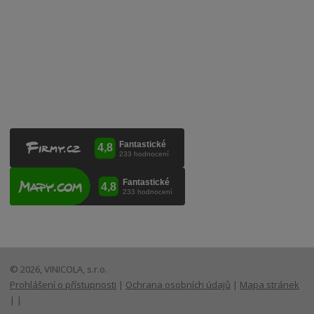
VINICOLA s. r. o.
Lanžhotská 3472/27
690 02 Břeclav
Česká republika
+420 519 327 450, +420 519 331 680
obchod@vinicola.eu
© 2026, VINICOLA, s.r.o.
Prohlášení o přístupnosti
|
Ochrana osobních údajů
|
Mapa stránek
|
|