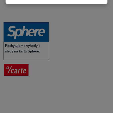
Víno v akci
Novinky v sortimentu
Poskytujeme výhody a
slevy na kartu Sphere.
Prodej vína
Vše o nákupu
V
íno jako dárek
Obchodní podmínky