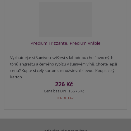
r
b
d
e
á
u
k
n
z
l
o
í
k
k
v
p
o
o
ý
r
o
v
v
v
Predium Frizzante, Predium Vráble
d
ý
ý
ý
u
v
v
p
k
Vychutnejte si šumivou svěžest s lahodnou chutí ovocných
ý
ý
i
t
tónů angreštu a černého rybízu v šumivém víně. Chcete lepší
p
p
s
ů
cenu? Kupte si celý karton s množstevní slevou. Koupit celý
i
i
karton
s
s
226 Kč
Cena bez DPH 186,78 Kč
NA DOTAZ
Ať vám nic neunikne