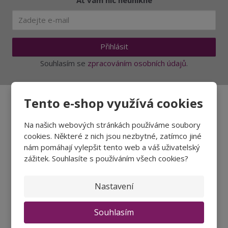
Přihlásit
Souhlasím se
zpracováním osobních údajů
.
Tento e-shop využívá cookies
Aktuality a novinky
Na našich webových stránkách používáme soubory
cookies. Některé z nich jsou nezbytné, zatímco jiné
Degustace a ochutnávky vína
nám pomáhají vylepšit tento web a váš uživatelský
Fotogalerie degustací
zážitek. Souhlasíte s používáním všech cookies?
Novinky a zajímavosti o víně
Nastavení
Recepty - snoubení jídla a vína
Souhlasím
Vybraná vína