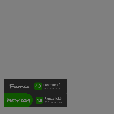
Zpracování osobních údajů
Služby pro vinaře
Mobilní lahvovací linka
Kontaktujte nás
VINICOLA s. r. o.
Lanžhotská 3472/27
690 02 Břeclav
Česká republika
+420 519 327 450, +420 519 331 680
obchod@vinicola.eu