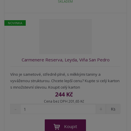
t
SKLADEM
m
t
p
n
m
o
o
n
ž
o
č
NOVINKA
s
ž
e
t
s
t
v
t
í
v
í
Carmenere Reserva, Leyda, Viňa San Pedro
Víno je sametové, středně plné, s měkkými taniny a
vyváženou strukturou. Chcete lepší cenu? Kupte si celý karton
s množstevní slevou. Koupit celý karton
244 Kč
Cena bez DPH 201,65 Kč
S
N
Z
Ks
n
a
m
í
v
ě
ž
ý
n
Koupit
i
š