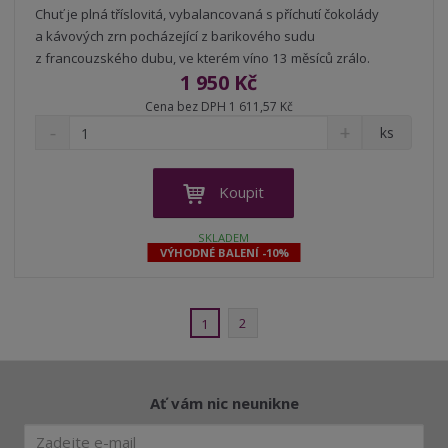
Chuť je plná tříslovitá, vybalancovaná s příchutí čokolády
a kávových zrn pocházející z barikového sudu
z francouzského dubu, ve kterém víno 13 měsíců zrálo.
1 950 Kč
Cena bez DPH 1 611,57 Kč
S
N
Z
ks
n
a
m
í
v
ě
ž
ý
n
Koupit
i
š
i
t
i
t
SKLADEM
m
t
VÝHODNÉ BALENÍ -10%
p
n
m
o
o
n
ž
o
č
s
ž
2
e
1
t
s
t
v
t
í
v
í
Ať vám nic neunikne