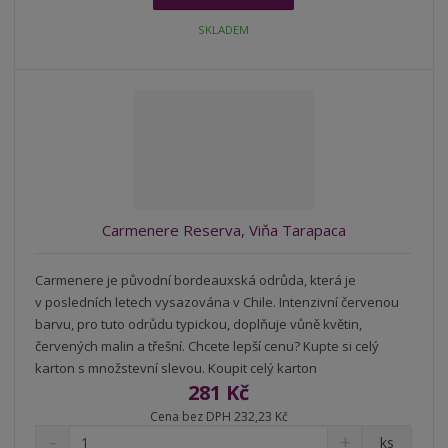
i
t
i
t
SKLADEM
m
t
p
n
m
o
o
n
ž
o
č
s
ž
e
t
s
t
v
t
í
v
í
Carmenere Reserva, Viňa Tarapaca
Carmenere je původní bordeauxská odrůda, která je
v posledních letech vysazována v Chile. Intenzivní červenou
barvu, pro tuto odrůdu typickou, doplňuje vůně květin,
červených malin a třešní. Chcete lepší cenu? Kupte si celý
karton s množstevní slevou. Koupit celý karton
281 Kč
Cena bez DPH 232,23 Kč
S
N
Z
ks