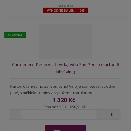
t
i
t
SKLADEM
m
t
VÝHODNÉ BALENÍ -10%
p
n
m
o
o
n
ž
o
č
s
ž
e
NOVINKA
t
s
t
v
t
í
v
í
Carmenere Reserva, Leyda, Viňa San Pedro (karton 6
lahví vína)
Karton 6 lahví vína za lepší cenu! Víno je sametové, středně
plné, s měkkými taniny a vyváženou strukturou.
1 320 Kč
Cena bez DPH 1 090,91 Kč
S
N
Z
Ks
n
a
m
í
v
ě
ž
ý