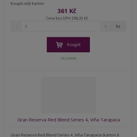
Koupit celý karton
361 Kč
Cena bez DPH 298,35 Kč
S
N
Z
ks
n
a
m
í
v
ě
ž
ý
n
Koupit
i
š
i
t
i
t
SKLADEM
m
t
p
n
m
o
o
n
ž
o
č
s
ž
e
t
s
t
v
t
í
v
í
Gran Reserva Red Blend Series 4, Viňa Tarapaca
Gran Reserva Red Blend Series 4, Viňa Tarapaca (karton 6