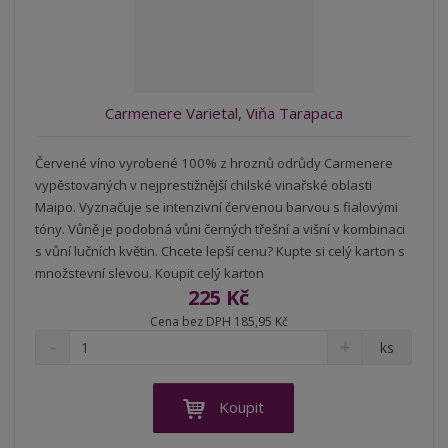
t
s
t
v
t
í
v
í
Carmenere Varietal, Viňa Tarapaca
Červené víno vyrobené 100% z hroznů odrůdy Carmenere
vypěstovaných v nejprestižnější chilské vinařské oblasti
Maipo. Vyznačuje se intenzivní červenou barvou s fialovými
tóny. Vůně je podobná vůni černých třešní a višní v kombinaci
s vůní lučních květin. Chcete lepší cenu? Kupte si celý karton s
množstevní slevou. Koupit celý karton
225 Kč
Cena bez DPH 185,95 Kč
S
N
Z
ks
n
a
m
í
v
ě
ž
ý
n
Koupit
i
š
i
t
i