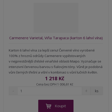
ž
o
č
s
ž
e
t
s
t
v
t
í
v
í
Carmenere Varietal, Viňa Tarapaca (karton 6 lahví vína)
Karton 6 lahví vína za lepší cenu! Červené víno vyrobené
100% z hroznů odrůdy Carmenere vypěstovaných
v nejprestižnější chilské vinařské oblasti Maipo. Vyznačuje se
intenzivní červenou barvou s fialovými tóny. Vůně je podobná
vůni černých třešní a višní v kombinaci s vůní lučních květin.
1 218 Kč
Cena bez DPH 1 006,61 Kč
S
N
Z
ks
n
a
m
í
v
ě
ž
ý
n
Koupit
i
š
i