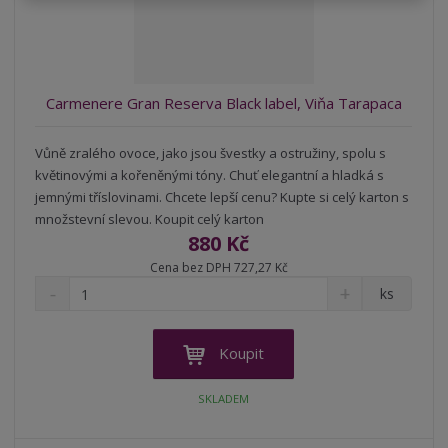
t
s
t
v
t
í
v
í
Carmenere Gran Reserva Black label, Viňa Tarapaca
Vůně zralého ovoce, jako jsou švestky a ostružiny, spolu s
květinovými a kořeněnými tóny. Chuť elegantní a hladká s
jemnými tříslovinami. Chcete lepší cenu? Kupte si celý karton s
množstevní slevou. Koupit celý karton
880 Kč
Cena bez DPH 727,27 Kč
S
N
Z
ks
n
a
m
í
v
ě
ž
ý
n
Koupit
i
š
i
t
i
t
SKLADEM
m
t
p
n
m
o
o
n