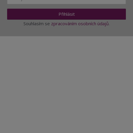
Přihlásit
Souhlasím se
zpracováním osobních údajů
.
Aktuality a novinky
Degustace a ochutnávky vína
Fotogalerie degustací
Novinky a zajímavosti o víně
Recepty - snoubení jídla a vína
Vybraná vína
Víno v akci