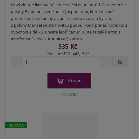
lahví vína) je limitovaná série směsi dvou odrůd. Carmenere z
polohy Piedmont s vulkanickým podložím, které do směsi
přináší kouřové taniny a vůni černého ovoce a Syrahu
z polohy Mansel se štěrkovitou půdou, který přináší kořenitou
ovocnost a délku. Chcete lepší cenu? Kupte si celý karton s
množstevní slevou. Koupit celý karton
535 Kč
Cena bez DPH 442,15 Kč
S
N
Z
ks
n
a
m
í
v
ě
ž
ý
n
Koupit
i
š
i
t
i
t
SKLADEM
m
t
p
n
m
o
o
n
ž
o
č
s
ž
e
NOVINKA
t
s
t
v
t