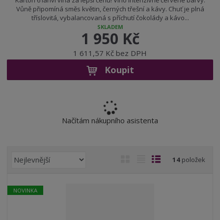
Karton 6 lahví vína za lepší cenu! Víno intenzivně červené barvy.
Vůně připomíná směs květin, černých třešní a kávy. Chuť je plná
tříslovitá, vybalancovaná s příchutí čokolády a kávo...
SKLADEM
1 950 Kč
1 611,57 Kč bez DPH
Koupit
Načítám nákupního asistenta
Ř
O
T
Ř
14
položek
a
b
a
á
z
r
b
d
e
NOVINKA
á
u
k
n
z
l
o
í
k
k
v