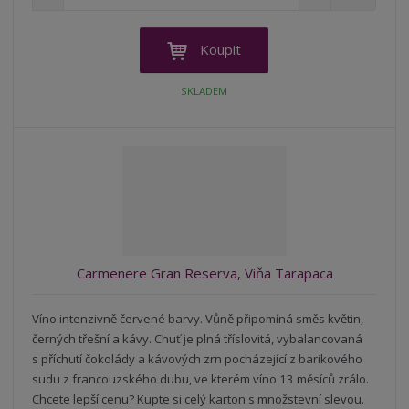
n
a
m
í
v
ě
ž
ý
n
Koupit
i
š
i
t
i
t
SKLADEM
m
t
p
n
m
o
o
n
ž
o
č
s
ž
e
t
s
t
v
t
í
v
í
Carmenere Gran Reserva, Viňa Tarapaca
Víno intenzivně červené barvy. Vůně připomíná směs květin,
černých třešní a kávy. Chuť je plná tříslovitá, vybalancovaná
s příchutí čokolády a kávových zrn pocházející z barikového
sudu z francouzského dubu, ve kterém víno 13 měsíců zrálo.
Chcete lepší cenu? Kupte si celý karton s množstevní slevou.