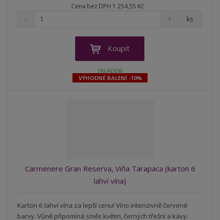
Cena bez DPH 1 254,55 Kč
S
N
Z
ks
n
a
m
í
v
ě
ž
ý
n
Koupit
i
š
i
t
i
t
SKLADEM
m
t
VÝHODNÉ BALENÍ -10%
p
n
m
o
o
n
ž
o
č
s
ž
e
t
s
t
v
t
í
v
í
Carmenere Gran Reserva, Viňa Tarapaca (karton 6
lahví vína)
Karton 6 lahví vína za lepší cenu! Víno intenzivně červené
barvy. Vůně připomíná směs květin, černých třešní a kávy.