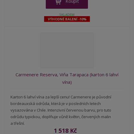
n
Koupit
i
š
i
t
i
t
SKLADEM
m
t
VÝHODNÉ BALENÍ -10%
p
n
m
o
o
n
ž
o
č
s
ž
e
t
s
t
v
t
í
v
í
Carmenere Reserva, Viňa Tarapaca (karton 6 lahví
vína)
Karton 6 lahví vína za lepší cenu! Carmenere je původní
bordeauxská odrůda, která je v posledních letech
vysazována v Chile. Intenzivní červenou barvu, pro tuto
odrůdu typickou, doplňuje vůně květin, červených malin
a třešní.
1 518 Kč