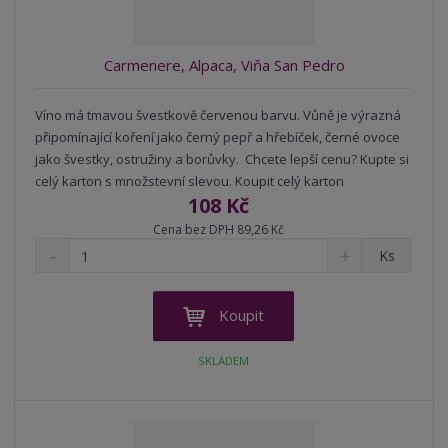
p
o
o
ý
r
o
v
v
v
Carmenere, Alpaca, Viňa San Pedro
d
ý
ý
ý
u
v
v
p
k
Víno má tmavou švestkově červenou barvu. Vůně je výrazná
ý
ý
i
t
připomínající koření jako černý pepř a hřebíček, černé ovoce
p
p
s
ů
jako švestky, ostružiny a borůvky. Chcete lepší cenu? Kupte si
i
i
celý karton s množstevní slevou. Koupit celý karton
s
s
108 Kč
Cena bez DPH 89,26 Kč
S
N
Z
Ks
n
a
m
í
v
ě
ž
ý
n
Koupit
i
š
i
t
i
t
SKLADEM
m
t
p
n
m
o
o
n
ž
o
č
s
ž
e