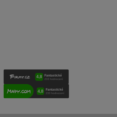
Mobilní lahvovací linka
Kontaktujte nás
VINICOLA s. r. o.
Lanžhotská 3472/27
690 02 Břeclav
Česká republika
+420 519 327 450, +420 519 331 680
obchod@vinicola.eu