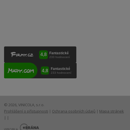
VINICOLA s. r. o.
Lanžhotská 3472/27
690 02 Břeclav
Česká republika
+420 519 327 450, +420 519 331 680
obchod@vinicola.eu
© 2026, VINICOLA, s.r.o.
Prohlášení o přístupnosti
|
Ochrana osobních údajů
|
Mapa stránek
|
|
E
B
VYROBILA