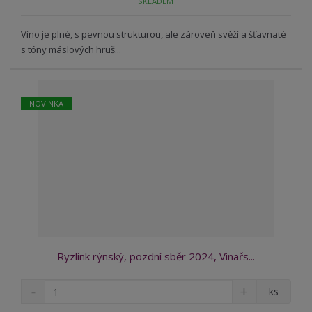
SKLADEM
ž
o
č
s
ž
e
t
s
Víno je plné, s pevnou strukturou, ale zároveň svěží a šťavnaté
t
v
t
s tóny máslových hruš...
í
v
í
NOVINKA
Ryzlink rýnský, pozdní sběr 2024, Vinařs...
S
N
Z
ks
n
a
m