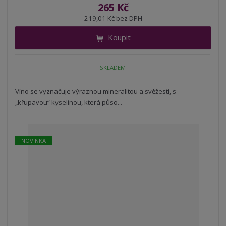
í
v
ě
265 Kč
ž
ý
n
219,01 Kč bez DPH
i
š
i
t
i
Koupit
t
m
t
p
n
m
o
o
n
SKLADEM
ž
o
č
s
ž
e
t
s
Víno se vyznačuje výraznou mineralitou a svěžestí, s
t
v
t
„křupavou“ kyselinou, která půso...
í
v
í
NOVINKA