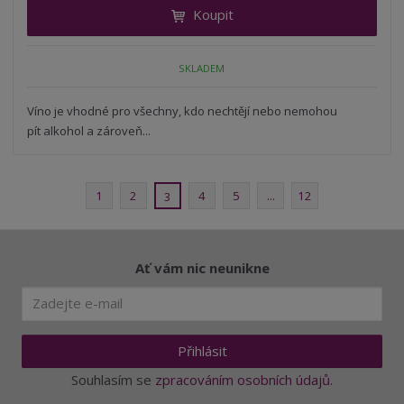
t
i
Koupit
t
m
t
p
n
m
o
o
n
SKLADEM
ž
o
č
s
ž
e
t
s
Víno je vhodné pro všechny, kdo nechtějí nebo nemohou
t
v
t
pít alkohol a zároveň...
í
v
í
1
2
4
5
...
12
3
Ať vám nic neunikne
Přihlásit
Souhlasím se
zpracováním osobních údajů
.