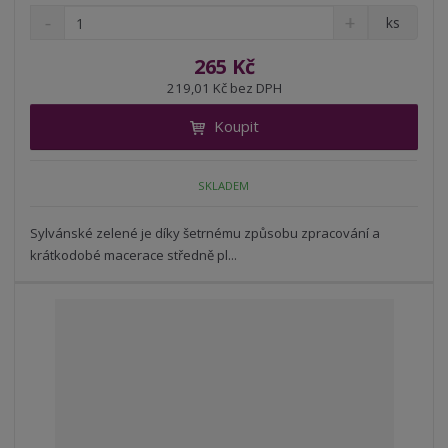
S
N
Z
ks
n
a
m
í
v
ě
265 Kč
ž
ý
n
219,01 Kč bez DPH
i
š
i
t
i
Koupit
t
m
t
p
n
m
o
o
n
SKLADEM
ž
o
č
s
ž
e
t
s
Sylvánské zelené je díky šetrnému způsobu zpracování a
t
v
t
krátkodobé macerace středně pl...
í
v
í