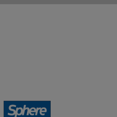
Aktuality a novinky
Degustace a ochutnávky vína
Fotogalerie degustací
Novinky a zajímavosti o víně
Recepty - snoubení jídla a vína
Vybraná vína
Víno v akci
Novinky v sortimentu