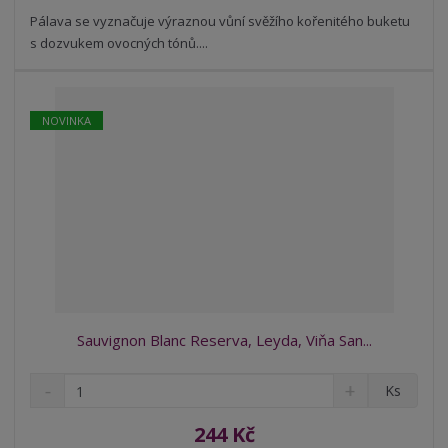
s
ž
e
t
s
Pálava se vyznačuje výraznou vůní svěžího kořenitého buketu
t
v
t
s dozvukem ovocných tónů....
í
v
í
NOVINKA
Sauvignon Blanc Reserva, Leyda, Viňa San...
S
N
Z
Ks
n
a
m
í
v
ě
244 Kč
ž
ý