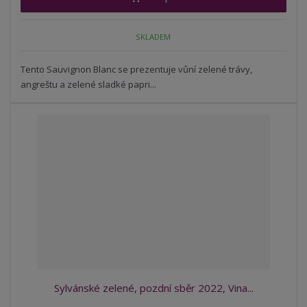
m
t
p
n
m
o
o
n
SKLADEM
ž
o
č
s
ž
e
t
s
Tento Sauvignon Blanc se prezentuje vůní zelené trávy,
t
v
t
angreštu a zelené sladké papri...
í
v
í
Sylvánské zelené, pozdní sběr 2022, Vina...