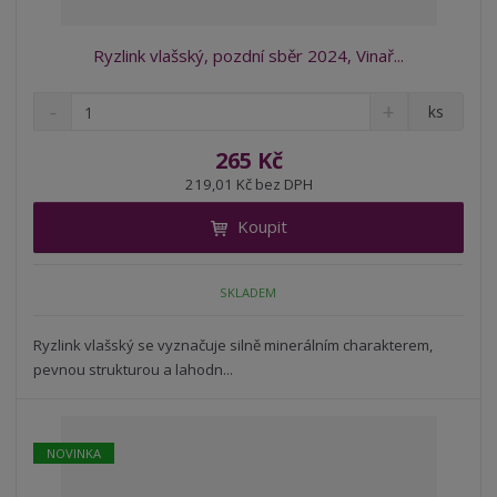
Ryzlink vlašský, pozdní sběr 2024, Vinař...
S
N
Z
ks
n
a
m
í
v
ě
265 Kč
ž
ý
n
219,01 Kč bez DPH
i
š
i
t
i
Koupit
t
m
t
p
n
m
o
o
n
SKLADEM
ž
o
č
s
ž
e
t
s
Ryzlink vlašský se vyznačuje silně minerálním charakterem,
t
v
t
pevnou strukturou a lahodn...
í
v
í
NOVINKA