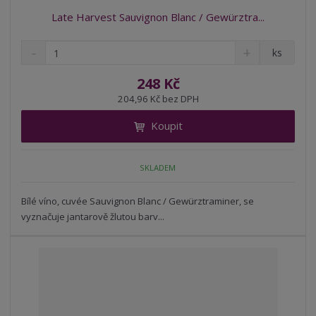
Late Harvest Sauvignon Blanc / Gewürztra...
S
N
Z
ks
n
a
m
í
v
ě
248 Kč
ž
ý
n
204,96 Kč bez DPH
i
š
i
t
i
Koupit
t
m
t
p
n
m
o
o
n
SKLADEM
ž
o
č
s
ž
e
t
s
Bílé víno, cuvée Sauvignon Blanc / Gewürztraminer, se
t
v
t
vyznačuje jantarově žlutou barv...
í
v
í