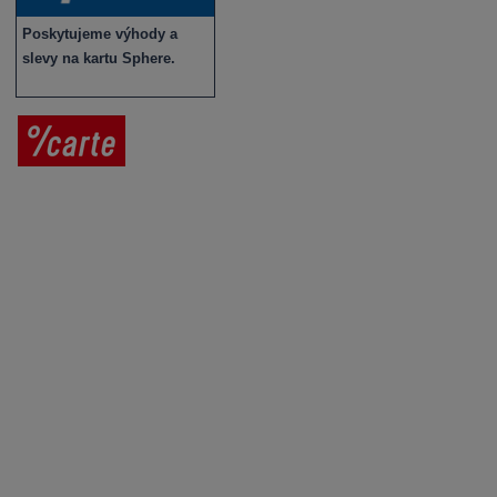
Poskytujeme výhody a
slevy na kartu Sphere.
Prodej vína
Vše o nákupu
V
íno jako dárek
Obchodní podmínky
Zpracování osobních údajů
Služby pro vinaře
Mobilní lahvovací linka
Kontaktujte nás