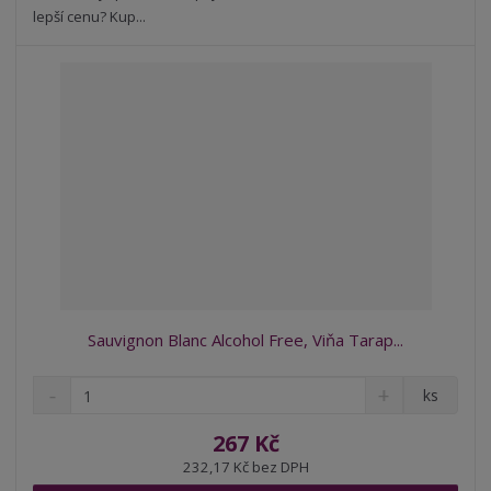
v
t
lepší cenu? Kup...
í
v
í
Sauvignon Blanc Alcohol Free, Viňa Tarap...
S
N
Z
ks
n
a
m
í
v
ě
267 Kč
ž
ý
n
232,17 Kč bez DPH
i
š
i