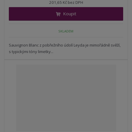
n
201,65 Kč bez DPH
i
š
i
t
i
Koupit
t
m
t
p
n
m
o
o
n
SKLADEM
ž
o
č
s
ž
e
t
s
Sauvignon Blanc z pobřežního údolí Leyda je mimořádně svěží,
t
v
t
s typickými tóny limetky...
í
v
í