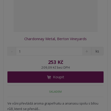
Chardonnay Metal, Berton Vineyards
S
N
Z
ks
n
a
m
í
v
ě
253 Kč
ž
ý
n
209,09 Kč bez DPH
i
š
i
t
i
Koupit
t
m
t
p
n
m
o
o
n
SKLADEM
ž
o
č
s
ž
e
t
s
Ve vůni převládá aroma grapefruitu a ananasu spolu s bílou
t
v
t
růží, které se přenáš...