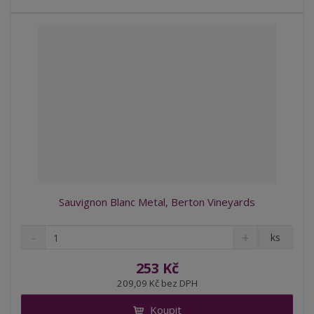
í
v
í
Sauvignon Blanc Metal, Berton Vineyards
S
N
Z
ks
n
a
m
í
v
ě
253 Kč
ž
ý
n
209,09 Kč bez DPH
i
š
i
t
i
Koupit
t