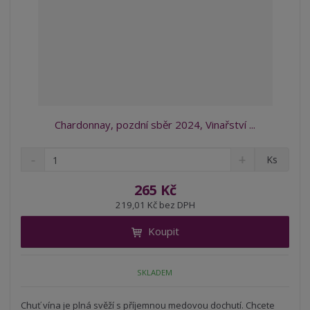
Chardonnay, pozdní sběr 2024, Vinařství ...
S
N
Z
Ks
n
a
m
í
v
ě
265 Kč
ž
ý
n
219,01 Kč bez DPH
i
š
i
t
i
Koupit
t
m
t
p
n
m
o
o
n
SKLADEM
ž
o
č
s
ž
e
t
s
Chuť vína je plná svěží s příjemnou medovou dochutí. Chcete
t