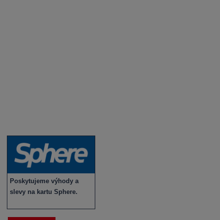
Degustace a ochutnávky vína
Fotogalerie degustací
Novinky a zajímavosti o víně
Recepty - snoubení jídla a vína
Vybraná vína
Víno v akci
Novinky v sortimentu
Poskytujeme výhody a
slevy na kartu Sphere.