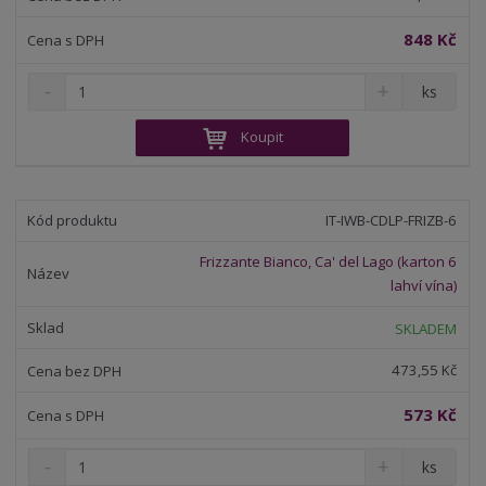
í
848 Kč
S
N
Z
ks
n
a
m
í
v
ě
Koupit
ž
ý
n
i
š
i
t
i
t
m
t
IT-IWB-CDLP-FRIZB-6
p
n
m
o
o
n
Frizzante Bianco, Ca' del Lago (karton 6
ž
o
č
lahví vína)
s
ž
e
t
s
t
SKLADEM
v
t
í
v
473,55 Kč
í
573 Kč
S
N
Z
ks
n
a
m