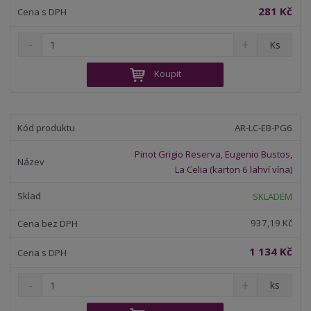
281 Kč
S
N
Z
Ks
n
a
m
í
v
ě
Koupit
ž
ý
n
i
š
i
t
i
t
m
t
AR-LC-EB-PG6
p
n
m
o
o
n
Pinot Grigio Reserva, Eugenio Bustos,
ž
o
č
La Celia (karton 6 lahví vína)
s
ž
e
t
s
t
SKLADEM
v
t
í
v
937,19 Kč
í
1 134 Kč
S
N
Z
ks
n
a
m
í
v
ě