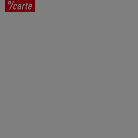
Prodej vína
Vše o nákupu
V
íno jako dárek
Obchodní podmínky
Zpracování osobních údajů
Služby pro vinaře
Mobilní lahvovací linka
Kontaktujte nás
VINICOLA s. r. o.
Lanžhotská 3472/27
690 02 Břeclav
Česká republika