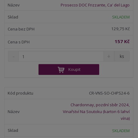
o
o
n
Prosecco DOC Frizzante, Ca' del Lago
ž
o
č
s
ž
e
SKLADEM
t
s
t
v
t
129,75 Kč
í
v
í
157 Kč
S
N
Z
ks
n
a
m
í
v
ě
Koupit
ž
ý
n
i
š
i
t
i
t
m
t
CR-VNS-SO-CHPS24-6
p
n
m
o
o
n
Chardonnay, pozdní sběr 2024,
ž
o
č
Vinařství Na Soutoku (karton 6 lahví
s
ž
e
vína)
t
s
t
v
t
SKLADEM
í
v