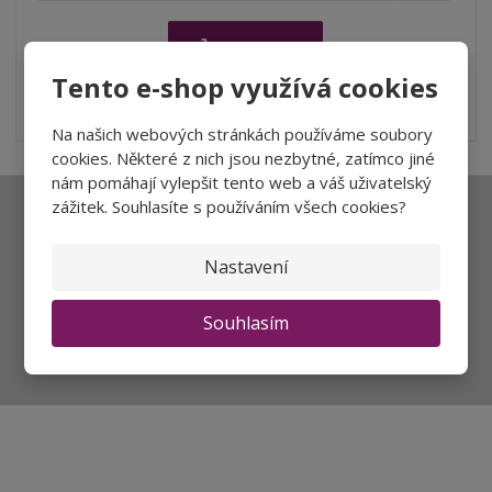
í
v
ě
ž
ý
n
Koupit
i
š
i
t
i
Tento e-shop využívá cookies
t
SKLADEM
m
t
VÝHODNÉ BALENÍ -10%
p
n
m
Na našich webových stránkách používáme soubory
o
o
n
cookies. Některé z nich jsou nezbytné, zatímco jiné
ž
o
č
nám pomáhají vylepšit tento web a váš uživatelský
s
ž
e
zážitek. Souhlasíte s používáním všech cookies?
t
s
t
Ať vám nic neunikne
v
t
í
v
Nastavení
í
Souhlasím
Přihlásit
Souhlasím se
zpracováním osobních údajů
.
Aktuality a novinky