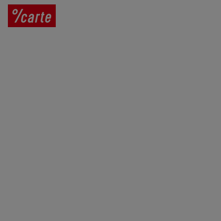
Prodej vína
Vše o nákupu
V
íno jako dárek
Obchodní podmínky
Zpracování osobních údajů
Služby pro vinaře
Mobilní lahvovací linka
Kontaktujte nás
VINICOLA s. r. o.
Lanžhotská 3472/27
690 02 Břeclav
Česká republika