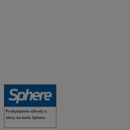
Degustace a ochutnávky vína
Fotogalerie degustací
Novinky a zajímavosti o víně
Recepty - snoubení jídla a vína
Vybraná vína
Víno v akci
Novinky v sortimentu
Poskytujeme výhody a
slevy na kartu Sphere.