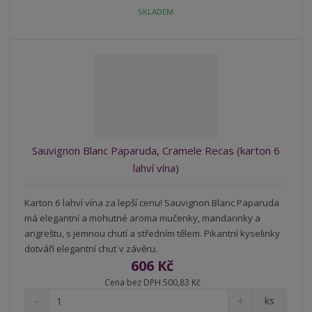
t
i
t
SKLADEM
m
t
p
n
m
o
o
n
ž
o
č
s
ž
e
t
s
t
v
t
í
v
í
Sauvignon Blanc Paparuda, Cramele Recas (karton 6
lahví vína)
Karton 6 lahví vína za lepší cenu! Sauvignon Blanc Paparuda
má elegantní a mohutné aroma mučenky, mandarinky a
angreštu, s jemnou chutí a středním tělem. Pikantní kyselinky
dotváří elegantní chuť v závěru.
606 Kč
Cena bez DPH 500,83 Kč
S
N
Z
ks
n
a
m