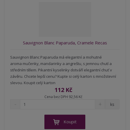
r
b
d
e
á
u
k
n
z
l
o
í
k
k
v
p
o
o
ý
r
o
v
v
v
Sauvignon Blanc Paparuda, Cramele Recas
d
ý
ý
ý
u
v
v
p
k
Sauvignon Blanc Paparuda má elegantní a mohutné
ý
ý
i
t
aroma mučenky, mandarinky a angreštu, s jemnou chutí a
p
p
s
ů
středním tělem. Pikantní kyselinky dotváří elegantní chuť v
i
i
závěru. Chcete lepší cenu? Kupte si celý karton s množstevní
s
s
slevou. Koupit celý karton
112 Kč
Cena bez DPH 92,56 Kč
S
N
Z
ks
n
a
m
í
v
ě
ž
ý
n
Koupit
i
š
i