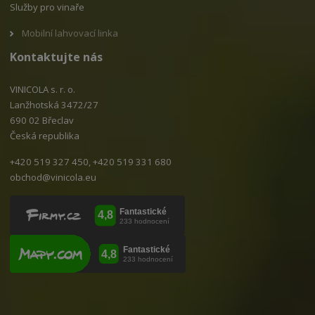
Služby pro vinaře
Mobilní lahvovací linka
Kontaktujte nás
VINICOLA s. r. o.
Lanžhotská 3472/27
690 02 Břeclav
Česká republika
+420 519 327 450, +420 519 331 680
obchod@vinicola.eu