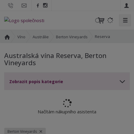
☰
V
y
h
Ú
Reserva
Víno
Austrálie
Berton Vineyards
l
v
o
e
Australská vína Reserva, Berton
d
d
Vineyards
n
a
í
t
s
Zobrazit popis kategorie
t
r
a
n
a
Načítám nákupního asistenta
Berton Vineyards