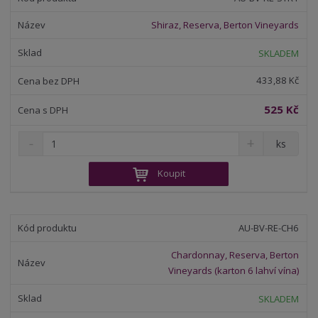
p
n
m
o
o
n
Shiraz, Reserva, Berton Vineyards
ž
o
č
s
ž
e
SKLADEM
t
s
t
v
t
433,88 Kč
í
v
í
525 Kč
S
N
Z
ks
n
a
m
í
v
ě
Koupit
ž
ý
n
i
š
i
t
i
t
m
t
AU-BV-RE-CH6
p
n
m
o
o
n
Chardonnay, Reserva, Berton
ž
o
č
Vineyards (karton 6 lahví vína)
s
ž
e
t
s
t
SKLADEM
v
t