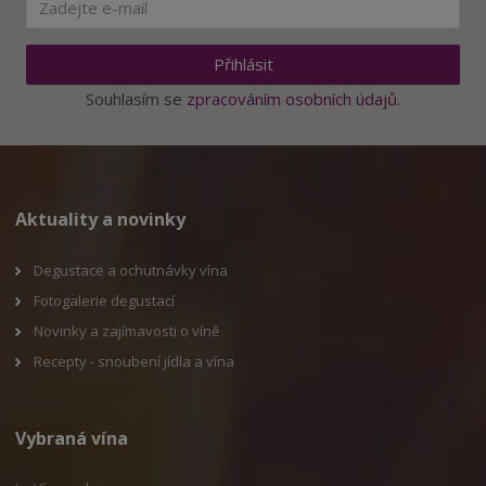
t
s
t
v
t
í
v
Přihlásit
í
Souhlasím se
zpracováním osobních údajů
.
Aktuality a novinky
Degustace a ochutnávky vína
Fotogalerie degustací
Novinky a zajímavosti o víně
Recepty - snoubení jídla a vína
Vybraná vína