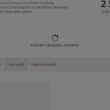
2
í cenu! Červené víno Merlot Particular
 hroznů pocházejících ze San Rafael, Mendoza.
2 08
ých dubových sudech. ...
Načítám nákupního asistenta
é
Nejnovější
Nejprodávanejší