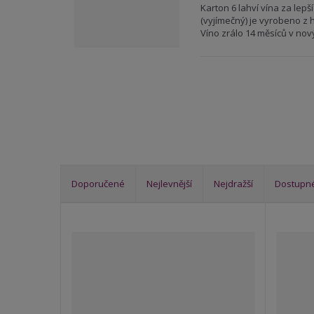
Karton 6 lahví vína za lepš
(vyjímečný) je vyrobeno z
Víno zrálo 14 měsíců v nov
Doporučené
Nejlevnější
Nejdražší
Dostupn
Ř
a
z
e
n
í
p