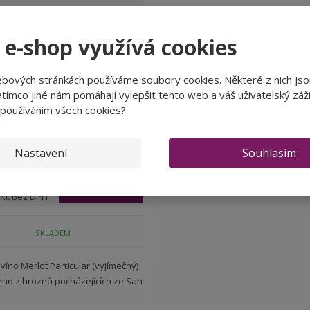
 e-shop využívá cookies
ebových stránkách používáme soubory cookies. Některé z nich jso
tímco jiné nám pomáhají vylepšit tento web a váš uživatelský záži
t Particular, Valentin Bianchi
 používáním všech cookies?
N
ks
S
a
Nastavení
Souhlasím
n
v
í
ý
467 Kč
Koupit
ž
š
 Kč bez DPH
i
i
t
t
m
m
SKLADEM
n
n
o
o
víno Merlot Particular (vyjímečný)
ž
ž
eno z hroznů pocházejících ze San
s
s
t
t