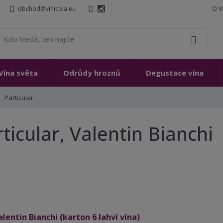
obchod@vinicola.eu
O V
K
Vyhleda
d
o
h
Vína světa
Odrůdy hroznů
Degustace vína
l
e
Particular
d
á
,
ticular, Valentin Bianchi
t
e
n
n
a
j
d
e
alentin Bianchi (karton 6 lahví vína)