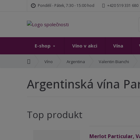
Pondělí - Pátek, 7:30 - 15:00 hod
+420 519 331 680
E-shop
Víno v akci
Vína
Ú
Víno
Argentina
Valentin Bianchi
v
o
Argentinská vína Par
d
n
í
s
t
Top produkt
r
a
n
Merlot Particular, V
a