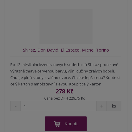
o
o
n
ž
o
č
s
ž
e
t
s
t
v
t
í
v
í
Shiraz, Don David, El Esteco, Michel Torino
Po 12 měsíčním ležení v nových sudech má Shiraz pronikavě
výrazně tmavě červenou barvu, vůni dužiny zralých bobulí.
Chuť je plná s tóny zralého ovoce. Chcete lepší cenu? Kupte si
celý karton s množstevní slevou. Koupit celý karton
278 Kč
Cena bez DPH 229,75 Kč
S
N
Z
ks
n
a
m
í
v
ě
ž
ý
n
Koupit
i
š
i