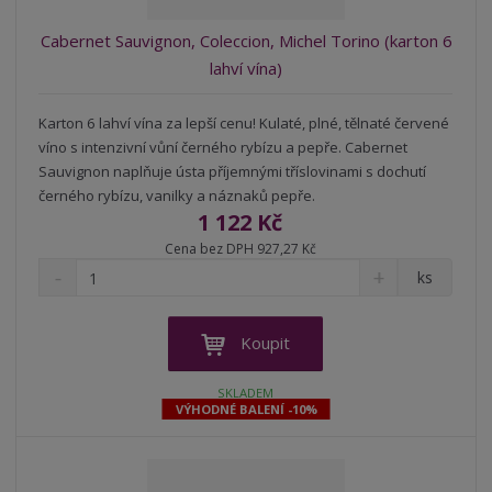
í
Cabernet Sauvignon, Coleccion, Michel Torino (karton 6
lahví vína)
Karton 6 lahví vína za lepší cenu! Kulaté, plné, tělnaté červené
víno s intenzivní vůní černého rybízu a pepře. Cabernet
Sauvignon naplňuje ústa příjemnými tříslovinami s dochutí
černého rybízu, vanilky a náznaků pepře.
1 122 Kč
Cena bez DPH 927,27 Kč
S
N
Z
ks
n
a
m
í
v
ě
ž
ý
n
Koupit
i
š
i
t
i
t
SKLADEM
m
t
VÝHODNÉ BALENÍ -10%
p
n
m
o
o
n
ž
o
č
s
ž
e