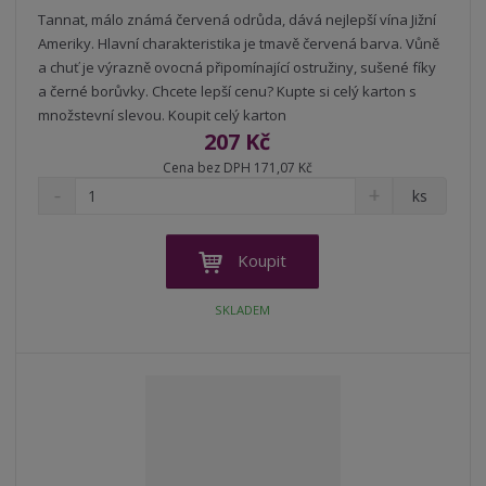
Tannat, málo známá červená odrůda, dává nejlepší vína Jižní
Ameriky. Hlavní charakteristika je tmavě červená barva. Vůně
a chuť je výrazně ovocná připomínající ostružiny, sušené fíky
a černé borůvky. Chcete lepší cenu? Kupte si celý karton s
množstevní slevou. Koupit celý karton
207 Kč
Cena bez DPH 171,07 Kč
S
N
Z
ks
n
a
m
í
v
ě
ž
ý
n
Koupit
i
š
i
t
i
t
SKLADEM
m
t
p
n
m
o
o
n
ž
o
č
s
ž
e
t
s
t
v
t
í
v