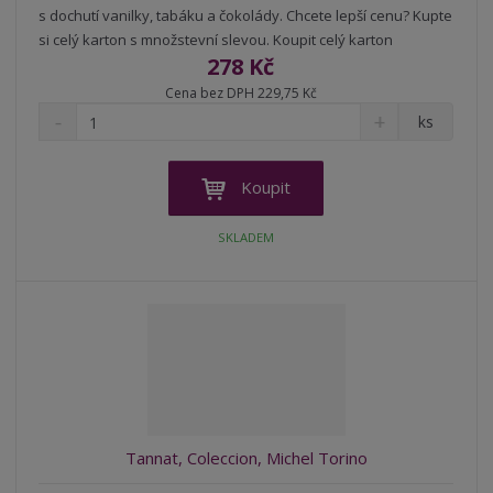
s dochutí vanilky, tabáku a čokolády. Chcete lepší cenu? Kupte
si celý karton s množstevní slevou. Koupit celý karton
278 Kč
Cena bez DPH 229,75 Kč
S
N
Z
ks
n
a
m
í
v
ě
ž
ý
n
Koupit
i
š
i
t
i
t
SKLADEM
m
t
p
n
m
o
o
n
ž
o
č
s
ž
e
t
s
t
v
t
í
v
í
Tannat, Coleccion, Michel Torino