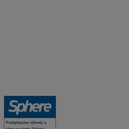
Aktuality a novinky
Degustace a ochutnávky vína
Fotogalerie degustací
Novinky a zajímavosti o víně
Recepty - snoubení jídla a vína
Vybraná vína
Víno v akci
Novinky v sortimentu
Poskytujeme výhody a
slevy na kartu Sphere.