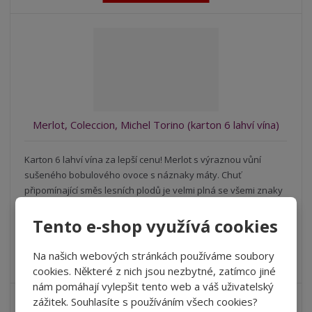
n
m
o
o
n
ž
o
č
s
ž
e
t
s
t
v
t
í
v
í
Merlot, Coleccion, Michel Torino (karton 6 lahví vína)
Karton 6 lahví vína za lepší cenu! Merlot s výraznou vůní
sušeného bobulového ovoce s náznaky máty. Chuť
připomínající směs lesních plodů je velmi plná se všemi znaky
jemně strukturovaného vína.
1 122 Kč
Tento e-shop využívá cookies
Cena bez DPH 927,27 Kč
Na našich webových stránkách používáme soubory
NENÍ SKLADEM
VÝHODNÉ BALENÍ -10%
cookies. Některé z nich jsou nezbytné, zatímco jiné
nám pomáhají vylepšit tento web a váš uživatelský
zážitek. Souhlasíte s používáním všech cookies?