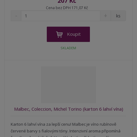
207 Kč
Cena bez DPH 171,07 Kč
S
N
Z
ks
n
a
m
í
v
ě
ž
ý
n
Koupit
i
š
i
t
i
t
SKLADEM
m
t
p
n
m
o
o
n
ž
o
č
s
ž
e
t
s
t
v
t
í
v
í
Malbec, Coleccion, Michel Torino (karton 6 lahví vína)
Karton 6 lahví vína za lepší cenu! Malbec je víno rubínově
červené barvy s fialovými tóny. Intenzivní aroma připomíná