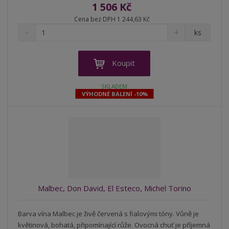
1 506 Kč
Cena bez DPH 1 244,63 Kč
S
N
Z
ks
n
a
m
í
v
ě
ž
ý
n
Koupit
i
š
i
t
i
t
SKLADEM
m
t
VÝHODNÉ BALENÍ -10%
p
n
m
o
o
n
ž
o
č
s
ž
e
t
s
t
v
t
í
v
í
Malbec, Don David, El Esteco, Michel Torino
Barva vína Malbec je živě červená s fialovými tóny. Vůně je
květinová, bohatá, připomínající růže. Ovocná chuť je příjemná