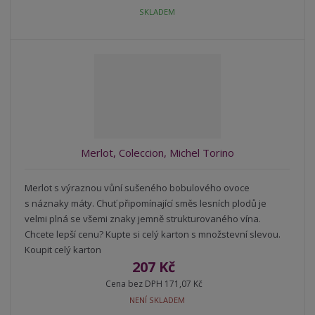
t
i
t
SKLADEM
m
t
p
n
m
o
o
n
ž
o
č
s
ž
e
t
s
t
v
t
í
v
í
Merlot, Coleccion, Michel Torino
Merlot s výraznou vůní sušeného bobulového ovoce
s náznaky máty. Chuť připomínající směs lesních plodů je
velmi plná se všemi znaky jemně strukturovaného vína.
Chcete lepší cenu? Kupte si celý karton s množstevní slevou.
Koupit celý karton
207 Kč
Cena bez DPH 171,07 Kč
NENÍ SKLADEM