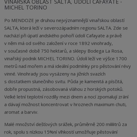
VINAŘSKÁ OBLAST SALTA, ÚDOLÍ CAFAYATE -
MICHEL TORINO
Po MENDOZE je druhou nejvýznamnější vinařskou oblastí
SALTA, která leží v severozápadním regionu SALTA. Zde se
nachází při úpatí andského pohoří údolí Cafayate a právě
v něm má od svého založení v roce 1892 vinohrady,
v současné době 750 hektarů, a sklepy Bodega La Rosa,
vinařský podnik MICHEL TORINO. Údolí leží ve výšce 1700
metrů nad mořem a má ideální podmínky pro pěstování révy
vinné. Vinohrady jsou vysázeny na jižních svazích
s dostatkem slunečního svitu. Půda je kamenitá a písčitá,
dobře propustná, zásobovaná vláhou z horských potoků.
Velké letní teplotní rozdíly mezi dnem a nocí zpomalují zrání
a dávají možnost koncentrovat v hroznech maximum chuti,
aromat a barviv.
Malé množství dešťových srážek, průměrně 200 mililitrů za
rok, spolu s nízkou 15%ní vlhkostí umožňuje pěstování