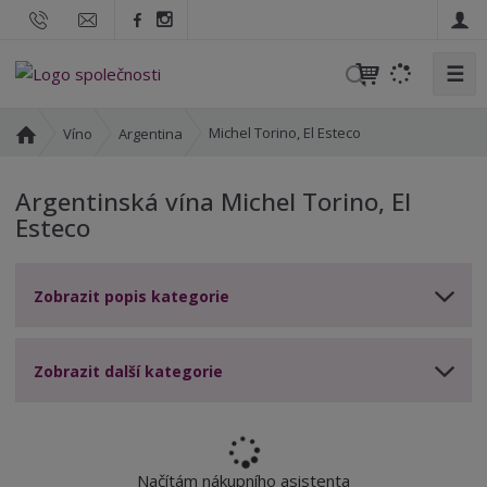
☰
V
y
h
Ú
Michel Torino, El Esteco
Víno
Argentina
l
v
o
e
Argentinská vína Michel Torino, El
d
d
Esteco
n
a
í
t
s
Zobrazit popis kategorie
t
r
a
n
Zobrazit další kategorie
a
Načítám nákupního asistenta