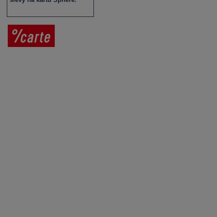
Prodej vína
Vše o nákupu
V
íno jako dárek
Obchodní podmínky
Zpracování osobních údajů
Služby pro vinaře
Mobilní lahvovací linka
Kontaktujte nás
VINICOLA s. r. o.
Lanžhotská 3472/27