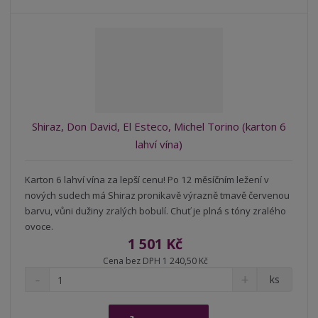
Shiraz, Don David, El Esteco, Michel Torino (karton 6
lahví vína)
Karton 6 lahví vína za lepší cenu! Po 12 měsíčním ležení v
nových sudech má Shiraz pronikavě výrazně tmavě červenou
barvu, vůni dužiny zralých bobulí. Chuť je plná s tóny zralého
ovoce.
1 501 Kč
Cena bez DPH 1 240,50 Kč
S
N
Z
ks
n
a
m
í
v
ě
ž
ý