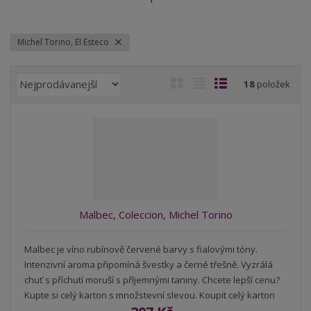
Michel Torino, El Esteco
Ř
O
T
Ř
18
položek
a
b
a
á
z
r
b
d
e
á
u
k
n
z
l
o
í
k
k
v
p
o
o
ý
r
o
v
v
v
Malbec, Coleccion, Michel Torino
d
ý
ý
ý
u
v
v
p
k
Malbec je víno rubínově červené barvy s fialovými tóny.
ý
ý
i
t
Intenzivní aroma připomíná švestky a černé třešně. Vyzrálá
p
p
s
ů
chuť s příchutí moruší s příjemnými taniny. Chcete lepší cenu?
i
i
Kupte si celý karton s množstevní slevou. Koupit celý karton
s
s