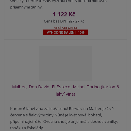
švestky a černé třešně. Vyzrálá chuť s příchutí moruší s
příjemnými taniny.
1 122 Kč
Cena bez DPH 927,27 Kč
NENÍ SKLADEM
VÝHODNÉ BALENÍ -10%
Malbec, Don David, El Esteco, Michel Torino (karton 6
lahví vína)
Karton 6 lahví vína za lepší cenu! Barva vína Malbec je živě
červená s fialovými tóny. Vůně je květinová, bohatá,
připomínající růže. Ovocná chuť je příjemná s dochutí vanilky,
tabáku a čokolády.