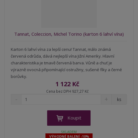
t
s
t
v
t
í
v
í
Tannat, Coleccion, Michel Torino (karton 6 lahví vína)
Karton 6 lahví vína za lepší cenu! Tannat, málo známá
červená odrůda, dává nejlepší vína Jižní Ameriky. Hlavní
charakteristika je tmavě červená barva. Vůně a chuť je
výrazně ovocná připomínající ostružiny, sušené fíky a černé
borůvky.
1 122 Kč
Cena bez DPH 927,27 Kč
S
N
Z
ks
n
a
m
í
v
ě
ž
ý
n
Koupit
i
š
i
t
i
t
SKLADEM
m
t
VÝHODNÉ BALENÍ -10%
p