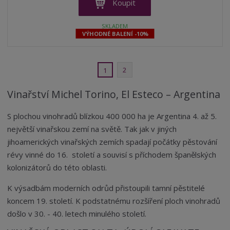
n
Koupit
i
š
i
t
i
t
SKLADEM
m
t
VÝHODNÉ BALENÍ -10%
p
n
m
o
o
n
ž
o
č
s
ž
2
e
1
t
s
t
v
t
Vinařství Michel Torino, El Esteco – Argentina
í
v
í
S plochou vinohradů blízkou 400 000 ha je Argentina 4. až 5.
největší vinařskou zemí na světě. Tak jak v jiných
jihoamerických vinařských zemích spadají počátky pěstování
révy vinné do 16. století a souvisí s příchodem španělských
kolonizátorů do této oblasti.
K výsadbám moderních odrůd přistoupili tamní pěstitelé
koncem 19. století. K podstatnému rozšíření ploch vinohradů
došlo v 30. - 40. letech minulého století.