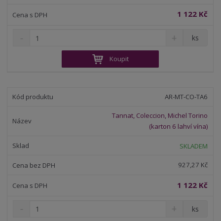
1 122 Kč
S
N
Z
ks
n
a
m
í
v
ě
Koupit
ž
ý
n
i
š
i
t
i
t
m
t
AR-MT-CO-TA6
p
n
m
o
o
n
Tannat, Coleccion, Michel Torino
ž
o
č
(karton 6 lahví vína)
s
ž
e
t
s
t
SKLADEM
v
t
í
v
927,27 Kč
í
1 122 Kč
S
N
Z
ks
n
a
m