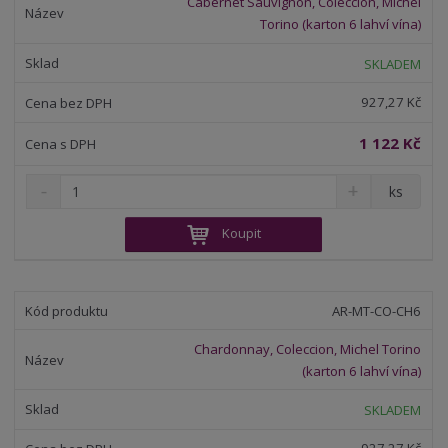
Cabernet Sauvignon, Coleccion, Michel
ž
o
č
Torino (karton 6 lahví vína)
s
ž
e
t
s
t
SKLADEM
v
t
í
v
927,27 Kč
í
1 122 Kč
S
N
Z
ks
n
a
m
í
v
ě
Koupit
ž
ý
n
i
š
i
t
i
t
m
t
AR-MT-CO-CH6
p
n
m
o
o
n
Chardonnay, Coleccion, Michel Torino
ž
o
č
(karton 6 lahví vína)
s
ž
e
t
s
t
SKLADEM
v
t
í
v