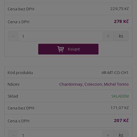
v
t
í
v
229,75 Kč
í
278 Kč
S
N
Z
ks
n
a
m
í
v
ě
Koupit
ž
ý
n
i
š
i
t
i
t
m
t
AR-MT-CO-CH1
p
n
m
o
o
n
Chardonnay, Coleccion, Michel Torino
ž
o
č
s
ž
e
SKLADEM
t
s
t
v
t
171,07 Kč
í
v
í
207 Kč
S
N
Z
ks