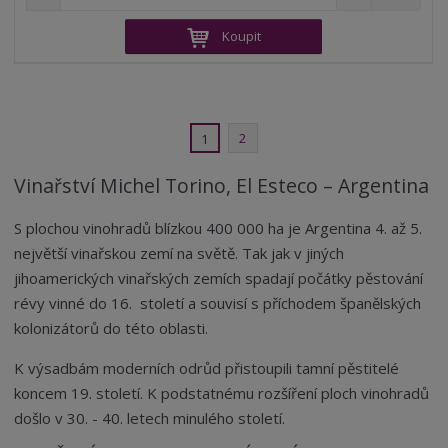
n
a
m
í
v
ě
Koupit
ž
ý
n
i
š
i
t
i
t
m
t
p
n
m
2
1
o
o
n
ž
o
č
Vinařství Michel Torino, El Esteco – Argentina
s
ž
e
t
s
t
v
t
S plochou vinohradů blízkou 400 000 ha je Argentina 4. až 5.
í
v
největší vinařskou zemí na světě. Tak jak v jiných
í
jihoamerických vinařských zemích spadají počátky pěstování
révy vinné do 16. století a souvisí s příchodem španělských
kolonizátorů do této oblasti.
K výsadbám moderních odrůd přistoupili tamní pěstitelé
koncem 19. století. K podstatnému rozšíření ploch vinohradů
došlo v 30. - 40. letech minulého století.