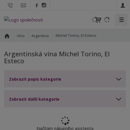
☰
V
y
h
Ú
Michel Torino, El Esteco
Víno
Argentina
l
v
o
e
Argentinská vína Michel Torino, El
d
d
Esteco
n
a
í
t
s
Zobrazit popis kategorie
t
r
a
n
Zobrazit další kategorie
a
Načítám nákupního asistenta