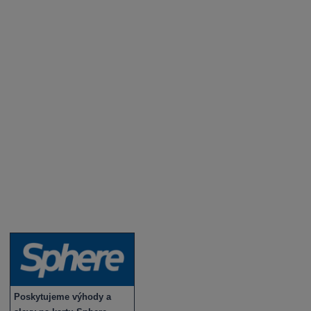
Aktuality a novinky
Degustace a ochutnávky vína
Fotogalerie degustací
Novinky a zajímavosti o víně
Recepty - snoubení jídla a vína
Vybraná vína
Víno v akci
Novinky v sortimentu
Poskytujeme výhody a