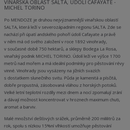
VINAŘSKÁ OBLAST SALTA, ÚDOLÍ CAFAYATE -
MICHEL TORINO
Po MENDOZE je druhou nejvýznamnější vinařskou oblastí
SALTA, která leží v severozápadním regionu SALTA. Zde se
nachází při úpatí andského pohoří údolí Cafayate a právě
v něm má od svého založení v roce 1892 vinohrady,
v současné době 750 hektarů, a sklepy Bodega La Rosa,
vinařský podnik MICHEL TORINO. Údolí leží ve výšce 1700
metrů nad mořem a má ideální podmínky pro pěstování révy
vinné. Vinohrady jsou vysázeny na jižních svazích
s dostatkem slunečního svitu. Půda je kamenitá a písčitá,
dobře propustná, zásobovaná vláhou z horských potoků.
Velké letní teplotní rozdíly mezi dnem a nocí zpomalují zrání
a dávají možnost koncentrovat v hroznech maximum chuti,
aromat a barviv.
Malé množství dešťových srážek, průměrně 200 mililitrů za
rok, spolu s nízkou 15%ní vlhkostí umožňuje pěstování